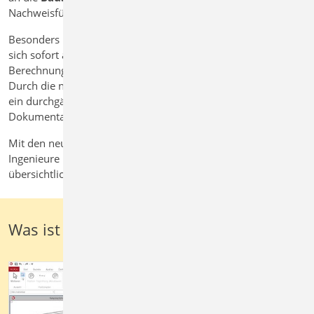
Nachweisführung erfolgt.
Besonders hilfreich: Änderungen im Strukturmodell wirken
sich sofort auf die Kombinationen aus. So bleiben alle
Berechnungen konsistent und aktuell.
Durch die nahtlose Integration mit der
BauStatik
entsteht
ein durchgängiger Workflow von der Modellierung bis zur
Dokumentation – ohne doppelte Eingaben.
Mit den neuen
Lastfeldern im StrukturEditor
gestalten
Ingenieure ihre Tragwerksplanung effizienter, sicherer und
übersichtlicher – von der Lastdefinition bis zur fertigen Statik.
Was ist neu in der mb WorkSuite 2026: