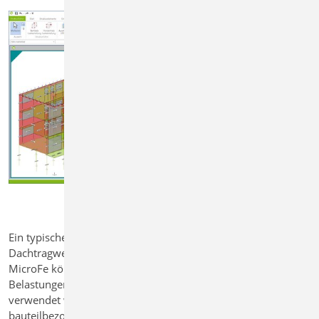
Ein typisches Anwendungsszenario ist die Separierung des
Dachtragwerkes. Nach der Analyse des 3D-Dachmodelles in
MicroFe können die resultierenden Kräfte direkt als
Belastungen für das darunterliegende Gebäudemodell
verwendet werden. Die Übergabe der Kräfte erfolgt
bauteilbezogen und nicht mehr als Einzelwerte, sondern als