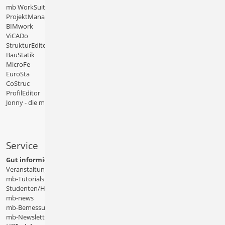
mb WorkSuite
ProjektManager
BIMwork
ViCADo
StrukturEditor
BauStatik
MicroFe
EuroSta
CoStruc
ProfilEditor
Jonny - die mb-App
Service
Gut informiert
Veranstaltungen
mb-Tutorials
Studenten/Hochschule
mb-news
mb-Bemessungstafeln
mb-Newsletter