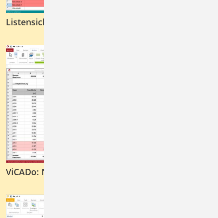
Listensichten zur Auswertung
ViCADo: Neues Lizenzmodell