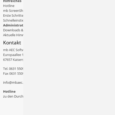
Hilfreiches
Hotline
mb ScreenShare
Erste Schritte
Schnelleinstiege & Doku
Administratives
Downloads & Patches
Aktuelle Hinweise
Kontakt
mb AEC Software GmbH
Europaallee 14
67657 Kaiserslautern
Tel.
0631 550999 11
Fax 0631 550999 20
info@mbaec.de
Hotline
zu den Durchwahlen