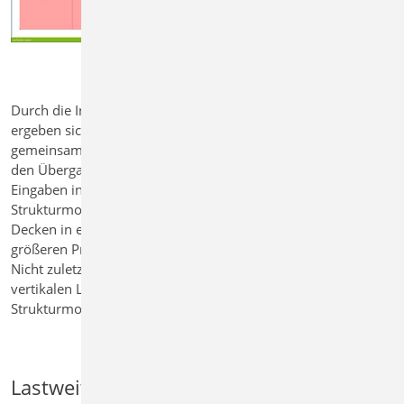
Durch die Integration der Lastfelder in das Strukturmodell
ergeben sich zahlreiche Vorteile: Die Lastfelder werden
gemeinsam mit den Lasten im StrukturEditor definiert, was
den Übergang zur Bemessung beschleunigt. Redundante
Eingaben in MicroFe entfallen, da die Lastfelder bereits im
Strukturmodell vorliegen. Zudem lassen sich mehrere
Decken in einem Schritt bearbeiten, was insbesondere bei
größeren Projekten zu einer erheblichen Zeitersparnis führt.
Nicht zuletzt verbessert sich auch die Genauigkeit der
vertikalen Lastverteilung, da die Lastfelder bereits im
Strukturmodell berücksichtigt werden können.
Lastweiterleitung für 3D-FE-