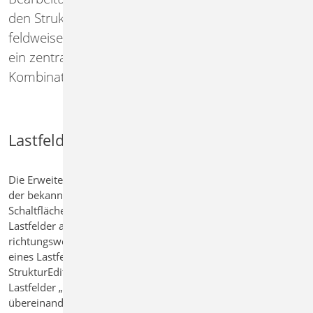
den StrukturEditor integriert. Lastfelder dienen der
feldweisen Definition von Flächenlasten und sind
ein zentrales Element bei der
Kombinationsbildung für statischen Nachweise.
Lastfelder für Decken
Die Erweiterung im StrukturEditor orientiert sich bewusst an
der bekannten Arbeitsweise aus MicroFe. Über die
Schaltfläche „Teilen“ im Register „Einwirkungen“ lassen sich
Lastfelder aufteilen. Auch die Teilungsoptionen „kreuz- oder
richtungsweise“ und die Teilung der gesamten Platte oder
eines Lastfeldes wurden aus MicroFe übernommen. Im
StrukturEditor besteht zusätzlich die Möglichkeit, die
Lastfelder „folienübergreifend“ direkt für alle
übereinanderliegenden Platten bzw. Geschosse