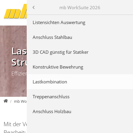
Direkt zur Hauptnavigation springen
Direkt zum Inhalt springen
mb AEC Software GmbH
mb WorkSuite 2026
mb WorkSuite 2026
Listensichten Auswertung
Anschluss Stahlbau
Lastkombination im
3D CAD günstig für Statiker
Strukturmodell
Konstruktive Bewehrung
Effiziente Tragwerksplanung
Lastkombination
Treppenanschluss
mb AEC Software GmbH
mb WorkSuite 2026
Lastkombination
Anschluss Holzbau
Mit der Version 2026 wurde die Funktion zur
Bearbeitung von Lastfeldern für Decken auch in