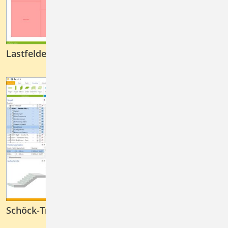
Lastfelder im Strukturmodell
Schöck-Tronsole für Treppen