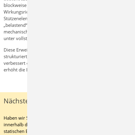
blockweise integrierte Linienlasten – differenziert nach
Wirkungsrichtung und Einwirkung. Die Wand und
Stützenelemente auf der obersten Decke werden dabei als
„belastend“ definiert. Die statische Analyse erfolgt somit ohne
mechanische Berücksichtigung des Dachtragwerks, aber
unter vollständiger Berücksichtigung aller Lasten.
Diese Erweiterung schafft neue Möglichkeiten für die
strukturierte Bearbeitung großer und komplexer 3D Modelle,
verbessert die Nachvollziehbarkeit der Lastverteilung und
erhöht die Effizienz bei der Nachweisführung.
Nächste Schritte
Haben wir Sie überzeugt von den vielseitigen Möglichkeiten
innerhalb der mb WorkSuite? Dann bringen Sie jetzt Ihre
statischen Berechnungen auf ein neues Effizienz- und