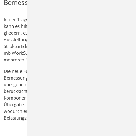
Bemessungsmodelle
In der Tragwerksplanung mit komplexen Gebäudemodellen
kann es hilfreich sein, die Struktur in mehrere Teilbereiche zu
gliedern, etwa zur separaten Analyse von Dachtragwerk und
Aussteifungssystem. Bisher war eine solche Aufteilung im
StrukturEditor nur für 2D-Deckenmodelle möglich. Mit der
mb WorkSuite 2026 wird nun die Lastweiterleitung zwischen
mehreren 3D-FE-Bemessungsmodellen möglich.
Die neue Funktion erlaubt es, Lagerreaktionen aus einem 3D-
Bemessungsmodell als Belastungen in ein anderes Modell zu
übergeben. Dabei werden sämtliche Freiheitsgrade
berücksichtigt: neben vertikalen Kräften (Fz) auch horizontale
Komponenten (Fx, Fy) sowie Momente (Mx, My, Mz). Die
Übergabe erfolgt blockweise integriert und als Linienlasten,
wodurch eine realitätsnahe und nachvollziehbare
Belastungssituation entsteht.