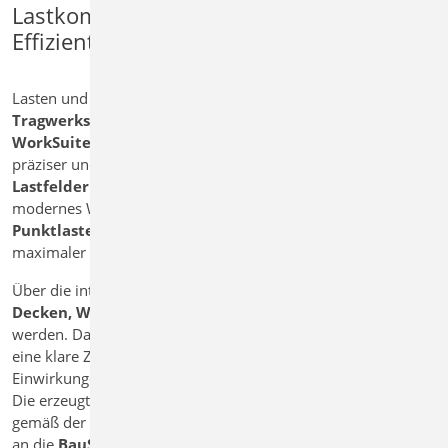
Lastkombination im Strukturmodell –
Effiziente Tragwerksplanung
Lasten und Lastkombinationen bilden das Fundament jeder
Tragwerksplanung
. Mit dem
StrukturEditor
der
mb
WorkSuite
lassen sich diese zentralen Elemente jetzt noch
präziser und übersichtlicher definieren. Die Funktion
Lastfelder im Strukturmodell
bietet Ingenieuren ein
modernes Werkzeug, um
Flächenlasten, Linienlasten und
Punktlasten
effizient auf das Tragwerk zu bringen – mit
maximaler Transparenz und Kontrolle.
Über die intuitive Oberfläche können Lastfelder direkt auf
Decken, Wände oder Bauteilgruppen
angewendet
werden. Dabei sorgt die visuelle Darstellung im Modell für
eine klare Zuordnung und einfache Nachvollziehbarkeit aller
Einwirkungen.
Die erzeugten
Lastkombinationen
werden automatisch
gemäß der geltenden Normen gebildet. Diese werden direkt
an die
BauStatik
übergeben, wo die Bemessung und