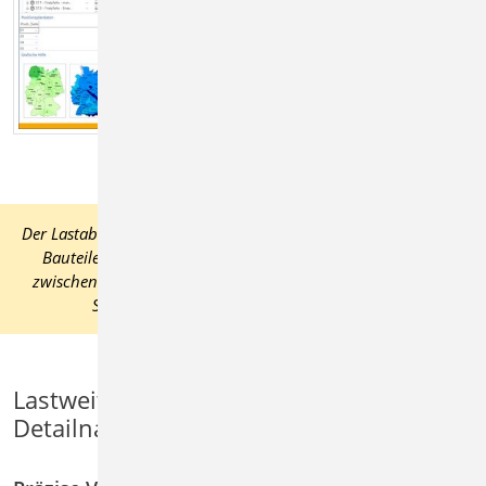
Der Lastabtrag ist optimiert für die Lastweiterleitung zwischen
Bauteilen. Angeboten wird der automatische Lastabtrag
zwischen typischen Bauteilverbindungen wie z.B. zwischen
Sparren und Pfette oder Träger auf Wand.
Lastweiterleitung mit einer Position zum
Detailnachweis