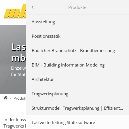
Direkt zur Hauptnavigation springen
Direkt zum Inhalt springen
mb AEC Software GmbH
Produkte
Produkte
Aussteifung
Positionsstatik
Lastweiterleitung in der
Baulicher Brandschutz - Brandbemessung
mb WorkSuite
BIM - Building Information Modeling
Einzelwertübernahme, Lastabtrag & Detailnachweis
für Statik und Tragwerksplanung
Architektur
Tragwerksplanung
mb AEC Software GmbH
Produkte
Lastweiterleitung Statiksoftware
Strukturmodell Tragwerksplanung | Effizient modellieren
In der klassischen Tragwerksplanung werden innerhalb eines
Lastweiterleitung Statiksoftware
Tragwerks häufig Lagerreaktionen als Lasten auf andere