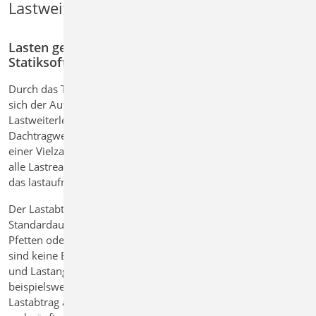
Lastweiterleitung mit Lastabtrag
Lasten gebündelt weitergeben – mit intelligenter
Statiksoftware für durchgängige Nachweise
Durch das Teilsicherheitskonzept der Eurocode Normen hat
sich der Aufwand für viele Standardaufgaben der
Lastweiterleitung deutlich erhöht. Werden Lasten aus einem
Dachtragwerk durch die Bauteile geführt, erfordert dies mit
einer Vielzahl von Lastwerten. Mit dem Lastabtrag werden
alle Lastreaktionen charakteristisch und einwirkungstreu auf
das lastaufnehmende Bauteil übertragen.
Der Lastabtrag verbindet Bauteile in typischen
Standardaufgaben, wie z.B. Auflagerung von Sparren auf
Pfetten oder von Balken auf Stützen oder Wänden. Dabei
sind keine Einzellastwerte zu behandeln, sondern Auflager
und Lastangriffe werden abstrakt verknüpft. Ändert sich
beispielsweise der Umfang in der Lastquelle, wird beim
Lastabtrag auch die neue Einwirkung automatisch auf das