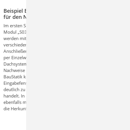
Beispiel Einzelwertübernahme von Dachlasten
für den Nachweis der Sparren
Im ersten Schritt werden die alle Einwirkungen zentral im
Modul „S030.de Einwirkungen und Lasten“ definiert. Dabei
werden mithilfe einer Lastzusammenstellung, die
verschiedene Einwirkungen aus Standardlasten kombiniert.
Anschließend werden die resultierenden Flächenlasten gezielt
per Einzelwertübernahme an das Modul „S100.de Holz-
Dachsystem“ übergeben und stehen für die statischen
Nachweise der Holz Sparren als Einwirkungen bereit. Die
BauStatik kennzeichnet übernommene Werte im
Eingabefenster durch eine Darstellung in Klammern, um
deutlich zu machen, dass es sich um eine Lastweiterleitung
handelt. In der Ausgabe werden die Einzelwertübernahmen
ebenfalls mit einem Bezug zur Quelle dokumentiert. So bleibt
die Herkunft der Werte jederzeit nachvollziehbar.