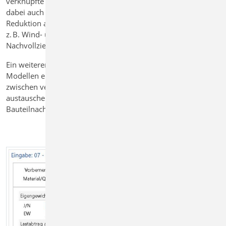
verknüpfte Bauteil übertragen. Der Lastabtrag berücksichtigt
dabei auch Einheitenumrechnungen und ermöglicht die
Reduktion auf charakteristische Maximalwerte. So lassen sich
z. B. Wind- und Schneelasten gezielt vereinfachen, ohne die
Nachvollziehbarkeit zu verlieren.
Ein weiterer Vorteil: Der Lastabtrag kann auch mit MicroFe
Modellen erfolgen. So lassen sich komplexe Lastverläufe
zwischen verschiedenen Finite-Elemente-Modellen
austauschen oder auch direkt in die BauStatik für
Bauteilnachweise überführen.