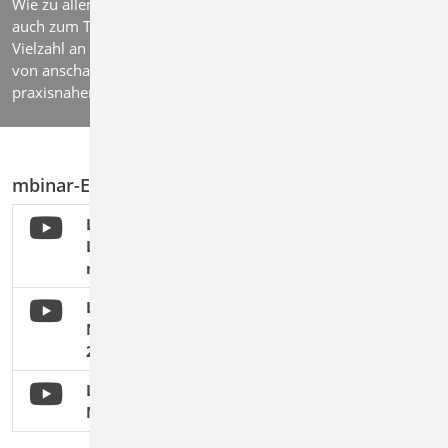
Wie zu allen Themen der mb WorkSuite stellen wir Ihnen
auch zum Thema Lastübernahmen und Lastabtrag eine
Vielzahl an weiterführenden Informationen zur Verfügung –
von anschaulichen mbinar Video-Aufzeichnungen bis hin zu
praxisnahen Fachartikeln aus den mb-news.
mbinar-Empfehlungen für die Lastübernahme:
Lagerreaktionen: Lastübernahmen und
Lastabträge in der BauStatik (Level B) -
mbinar #25-09
Lastabtrag zwischen Geschossdecken in
MicroFe – Modul M161 der mb WorkSuite
2025 mbinar #24-20
Lastermittlung und Lasteingaben im FE-
Modell in MicroFe (Level B) - mbinar #25-10