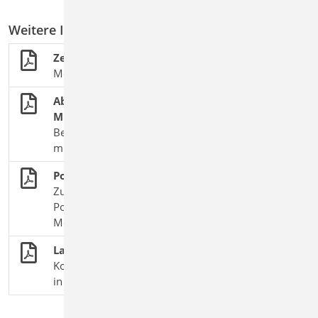
Weitere Informationen in den mb-news Artikeln:
Zeitersparnis dank Übernahmen
Möglichkeiten zur Weiterleitung von Lasten
Abhängige Einwirkungen in BauStatik und
MicroFe
Berücksichtigung von Einwirkungsgruppen in der
mb WorkSuite
Positionen zum Detailnachweis
Zusätzliche Nachweisführungen für BauStatik-
Positionen und für MicroFe- bzw. EuroSta-
Modelle
Lastabtrag
Komfortable Weiterleitung von Lagerreaktionen
in der mb WorkSuite