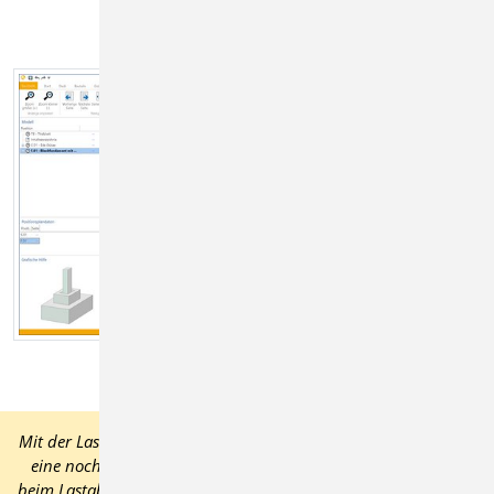
Mit der Lastweiterleitung „Position zum Detailnachweis“ erfolgt
eine noch stärkere Verbindung zwischen zwei Positionen als
beim Lastabtrag. Neben Schnittgrößen werden zusätzlich auch