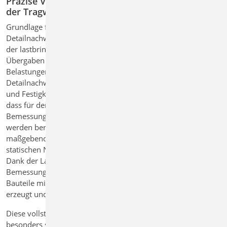
Präzise Verknüpfungen für lokale Nachweise in
der Tragwerksplanung
Grundlage für die Lastweiterleitung über eine Position zum
Detailnachweis ist das lastbringende Bauteil. In der Eingabe
der lastbringenden Position werden im Kapitel „Details“ die
Übergaben für folgende Detailnachweise definiert. Über die
Belastungen hinaus werden bei der Übergabe zum
Detailnachweis auch Bauteilinformationen wie Querschnitte
und Festigkeitsklassen übergeben. Zu beachten ist hierbei,
dass für den Detailnachweis in der Regel
Bemessungsschnittgrößen übergeben werden. Hierzu
werden bereits im lastbringenden Bauteil die
maßgebenderen Bemessungskombinationen für die
statischen Nachweise im lastempfangenen Bauteil gebildet.
Dank der Lastübergabe von Bemessungslasten bzw.
Bemessungsschnittgrößen können Detailnachweise auch für
Bauteile mit einer nichtlinearen Schnittgrößenermittlung
erzeugt und durchgeführt werden.
Diese vollständige Informationsweitergabe ermöglicht eine
besonders schnelle Bemessung im Detailmodul – ohne