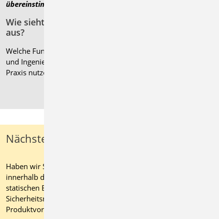
übereinstimmen.
“
Wie sieht der Arbeitsalltag mit der mb WorkSuite
aus?
Welche Funktionen unterstützen besonders? Ingenieurinnen
und Ingenieure berichten, wie sie unsere Software in der
Praxis nutzen – direkt aus dem Büro, mitten im Projekt.
Nächste Schritte
Haben wir Sie überzeugt von den vielseitigen Möglichkeiten
innerhalb der mb WorkSuite? Dann bringen Sie jetzt Ihre
statischen Berechnungen auf ein neues Effizienz- und
Sicherheitsniveau. Kontaktieren Sie für eine individuelle
Produktvorstellung oder ein maßgeschneidertes Angebot