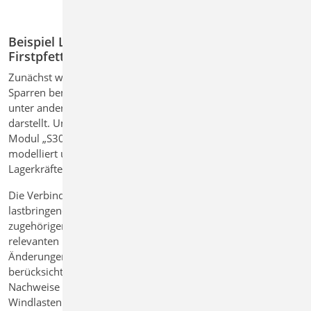
Beispiel Lastabtrag im Holzbau: Sparren auf
Firstpfette berechnen
Zunächst wird im Modul
„S100.de Holz-Dachsystem“
ein
Sparren bemessen. Dabei entstehen Auflagerreaktionen,
unter anderem am Lager E, das die Verbindung zur Firstpfette
darstellt. Um diese Reaktionen weiterzugeben, wird im
Modul „S302.de Holz-Durchlaufträger“ die Firstpfette
modelliert und über den Lastabtrag mit den ermittelten
Lagerkräften aus der Sparren Position verknüpft.
Die Verbindung erfolgt automatisch über die Auswahl der
lastbringenden Position (Sparren) und der Auswahl des
zugehörigen Lagers (E). Die BauStatik übernimmt alle
relevanten Lagerreaktionen und stellt sicher, dass
Änderungen am Sparren automatisch in der Firstpfette
berücksichtigt werden. Zusätzlich wird für die statischen
Nachweise der Firstpfette der Umfang der Schnee- und
Windlasten bei der Übernahme gezielt auf die Maximalwerte