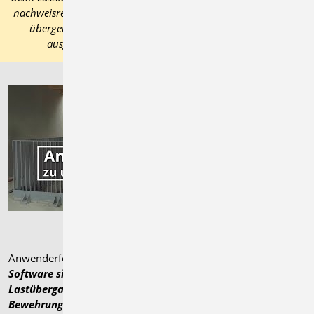
nachweisrelevante Bauteilabmessungen und Festigkeitsklassen
übergeben. Die Übergabe zum Detailnachweis steht für
ausgewählte Bauteilverbindungen zur Auswahl.
Anwenderfeedback:
„
Die entscheidenden Vorteile der mb
Software sind die dokumenten-orientierte Struktur, die
Lastübergaben Möglichkeiten und die 3D Schal- und
Bewehrungsplanung bei der Schnitte und Grundrisse immer