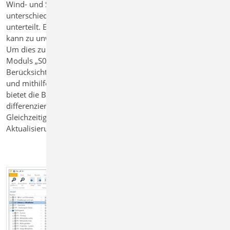
Wind- und Schneelasten werden gemäß Eurocode in
unterschiedliche Lastbereiche entlang der Einleitungsfläche
unterteilt. Eine pauschale Übernahme der Maximalwerte
kann zu unwirtschaftlichen Bemessungsergebnissen führen.
Um dies zu vermeiden, können die Einwirkungen mithilfe des
Moduls „S031.de Wind- und Schneelasten“ gezielt, unter
Berücksichtigung der konkreten Lage im Bauwerk, ermittelt
und mithilfe des Lastabtrages übergeben werden. Damit
bietet die BauStatik auch eine Lösung um die Lasten
differenziert und lagespezifisch auf das Bauteil zu übertragen.
Gleichzeitig bleibt die zentrale Definition und automatische
Aktualisierung erhalten.