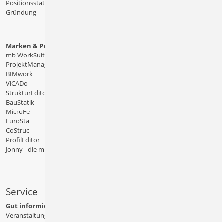
Positionsstatik
Gründung
Marken & Produkte
mb WorkSuite
ProjektManager
BIMwork
ViCADo
StrukturEditor
BauStatik
MicroFe
EuroSta
CoStruc
ProfilEditor
Jonny - die mb-App
Service
Gut informiert
Veranstaltungen