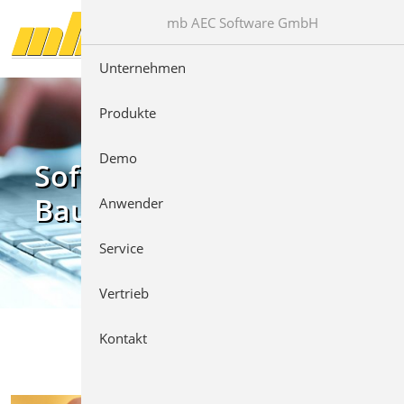
Direkt zur Hauptnavigation springen
Direkt zum Inhalt springen
mb AEC Software GmbH
Unternehmen
Produkte
Demo
Software für das
Bauwesen
Anwender
Service
Vertrieb
Kontakt