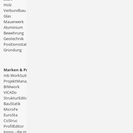
Holz
Verbundbau
Glas
Mauerwerk
Aluminium
Bewehrung
Geotechnik
Positionsstatik
Gründung
Marken & Produkte
mb WorkSuite
ProjektManager
BIMwork
ViCADo
StrukturEditor
BauStatik
MicroFe
EuroSta
CoStruc
ProfilEditor
Jonny - die mb-App