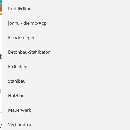
ProfilEditor
Jonny - die mb-App
Einwirkungen
Betonbau-Stahlbeton
bilden
Erdbeben
Stahlbau
 Belastung bemessen
Holzbau
Mauerwerk
weisen
Verbundbau