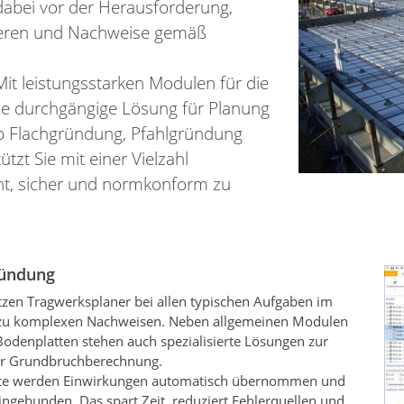
dabei vor der Herausforderung,
ieren und Nachweise gemäß
it leistungsstarken Modulen für die
ne durchgängige Lösung für Planung
 Flachgründung, Pfahlgründung
tzt Sie mit einer Vielzahl
ent, sicher und normkonform zu
ründung
zen Tragwerksplaner bei allen typischen Aufgaben im
zu komplexen Nachweisen. Neben allgemeinen Modulen
odenplatten stehen auch spezialisierte Lösungen zur
er Grundbruchberechnung.
ite werden Einwirkungen automatisch übernommen und
ingebunden. Das spart Zeit, reduziert Fehlerquellen und