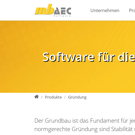
Direkt zur Hauptnavigation springen
Direkt zum Inhalt springen
Unternehmen
Pr
Software für d
mb AEC Software GmbH
Produkte
Gründung
Der Grundbau ist das Fundament für je
normgerechte Gründung sind Stabilität 