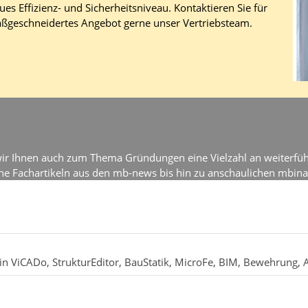
ues Effizienz- und Sicherheitsniveau. Kontaktieren Sie für
maßgeschneidertes Angebot gerne unser Vertriebsteam.
wir Ihnen auch zum Thema Gründungen eine Vielzahl an weiterfü
he Fachartikeln aus den mb-news bis hin zu anschaulichen mbin
 ViCADo, StrukturEditor, BauStatik, MicroFe, BIM, Bewehrung, An