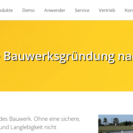
odukte
Demo
Anwender
Service
Vertrieb
Kon
Produkte
ie Bauwerksgründung na
des Bauwerk. Ohne eine sichere,
und Langlebigkeit nicht