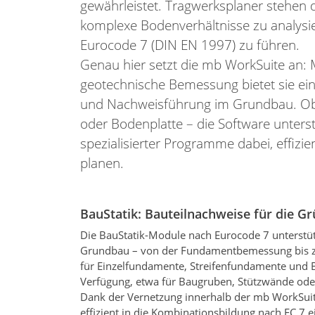
gewährleistet. Tragwerksplaner stehen 
komplexe Bodenverhältnisse zu analys
Eurocode 7 (DIN EN 1997) zu führen.
Genau hier setzt die mb WorkSuite an: M
geotechnische Bemessung bietet sie ei
und Nachweisführung im Grundbau. Ob
oder Bodenplatte – die Software unterstü
spezialisierter Programme dabei, effizi
planen.
BauStatik: Bauteilnachweise für die G
Die BauStatik-Module nach Eurocode 7 unterstüt
Grundbau – von der Fundamentbemessung bis 
für Einzelfundamente, Streifenfundamente und B
Verfügung, etwa für Baugruben, Stützwände od
Dank der Vernetzung innerhalb der mb WorkSu
effizient in die Kombinationsbildung nach EC 7 e