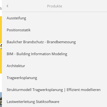
mb AEC Software GmbH
Produkte
takt
Aussteifung
Positionsstatik
ch Eurocode 7
Baulicher Brandschutz - Brandbemessung
BIM - Building Information Modeling
Architektur
Tragwerksplanung
Strukturmodell Tragwerksplanung | Effizient modellieren
Lastweiterleitung Statiksoftware