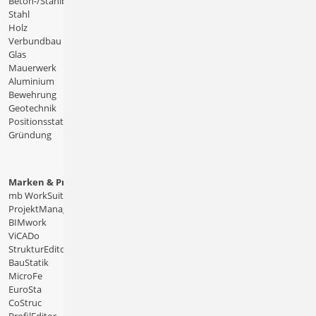
Beton-/Stahlbeton
Stahl
Holz
Verbundbau
Glas
Mauerwerk
Aluminium
Bewehrung
Geotechnik
Positionsstatik
Gründung
Marken & Produkte
mb WorkSuite
ProjektManager
BIMwork
ViCADo
StrukturEditor
BauStatik
MicroFe
EuroSta
CoStruc