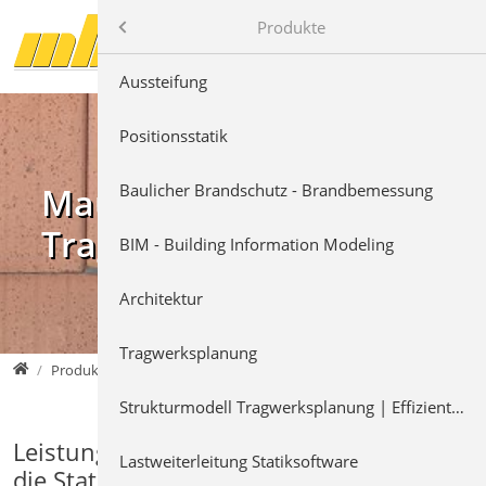
Direkt zur Hauptnavigation springen
Direkt zum Inhalt springen
mb AEC Software GmbH
Produkte
Produkte
Aussteifung
Positionsstatik
Baulicher Brandschutz - Brandbemessung
Mauerwerksbau in der
Tragwerksplanung
BIM - Building Information Modeling
Architektur
Tragwerksplanung
mb AEC Software GmbH
Produkte
Mauerwerk
Strukturmodell Tragwerksplanung | Effizient modellieren
Leistungsstarke Softwarelösungen für
Lastweiterleitung Statiksoftware
die Statik