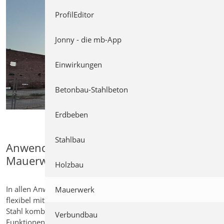
ProfilEditor
Jonny - die mb-App
Einwirkungen
Betonbau-Stahlbeton
Erdbeben
Stahlbau
Anwendungen der mb WorkSuite für
Mauerwerk
Holzbau
In allen Anwendungen lassen sich Mauerwerksbauteile
Mauerwerk
flexibel mit anderen Werkstoffen wie Stahlbeton, Holz oder
Stahl kombinieren – für eine ganzheitliche Tragwerksplanung.
Verbundbau
Funktionen wie Lastweiterleitung, Korrekturverfolgung und