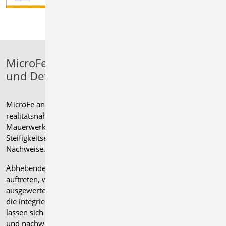
MicroFe: Mauerwerkslager, Aussteifung
und Detailnachweise im FE-Modell
MicroFe analysiert Platten, Scheiben und Faltwerke
realitätsnah in 2D- und 3D-FE-Modellen. Spezielle
Mauerwerkslager für Wände und Stützen mit automatischer
Steifigkeitsermittlung nach Eurocode 6 sorgen für präzise
Nachweise.
Abhebende Kräfte, wie sie bei mehrseitig gelagerten Platten
auftreten, werden zuverlässig erkannt und ingenieurmäßig
ausgewertet. Ein besonderes Merkmal der mb WorkSuite ist
die integrierte Aussteifungsberechnung: Mauerwerkswände
lassen sich als Teil eines Aussteifungssystems modellieren
und nachweisen. Auflagerkräfte können für weiterführende