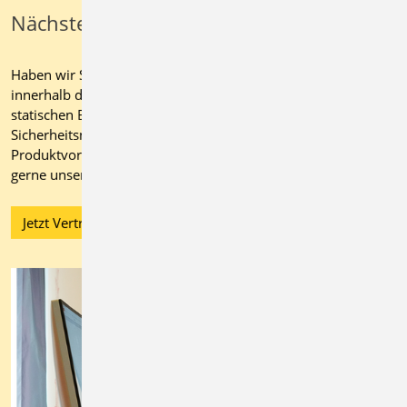
Nächste Schritte
Haben wir Sie überzeugt von den vielseitigen Möglichkeiten
innerhalb der mb WorkSuite? Dann bringen Sie jetzt Ihre
statischen Berechnungen auf ein neues Effizienz- und
Sicherheitsniveau. Kontaktieren Sie für eine individuelle
Produktvorstellung oder ein maßgeschneidertes Angebot
gerne unser Vertriebsteam.
Jetzt Vertrieb kontaktieren!