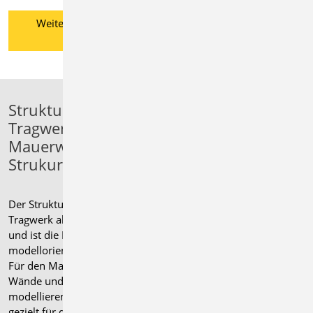
Weitere Informationen zum
ProjektManager
StrukturEditor:
Tragwerksplanung mit
Mauerwerk im
Strukurmodell
Der StrukturEditor bildet das gesamte
Tragwerk als Systemlinienmodell ab
und ist die Basis für eine
modellorientierten Tragwerksplanung.
Für den Mauerwerksbau lassen sich
Wände und Stützen geschossweise
modellieren, mit Lasten versehen und
gezielt für die statische Bemessung