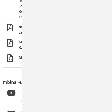
mb WorkSuite 2026 : neue Funktionen in ViCADo,
StrukturEditor, BauStatik, MicroFe, BIM,
Bewehrung, Anschlüsse, Lastfelder &
Trapezprofile.
mb WorkSuite 2026
Leistungsmerkmale und Ing+-Pakete
Mauerwerksbau
BauStatik-Module nach DIN EN 1996-1-1
MicroFe - FEM
Leistungsmerkmale, Module und Pakete
mbinar-Empfehlungen
mbinar #24-16 - mb WorkSuite:
Mauerwerksnachweise in der mb
WorkSuite (Level A)