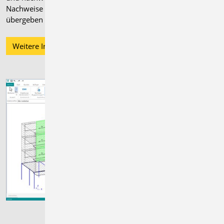
Nachweise direkt in MicroFe genutzt oder an BauStatik
übergeben werden.
Weitere Informationen zu MicroFe