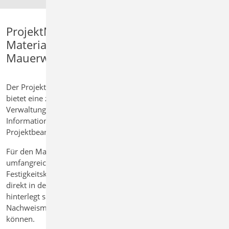
ProjektManager: Zentrale
Materialbibliothek für
Mauerwerksplanung
Der ProjektManager der mb WorkSuite
bietet eine zentrale Plattform zur
Verwaltung aller projektbezogenen
Informationen für die
Projektbearbeitung.
Für den Mauerwerksbau steht eine
umfangreiche Auswahl an
Festigkeitsklassen zur Verfügung, die
direkt in den zentralen Stammdaten
hinterlegt sind und in allen
Nachweismodulen verwendet werden
können.