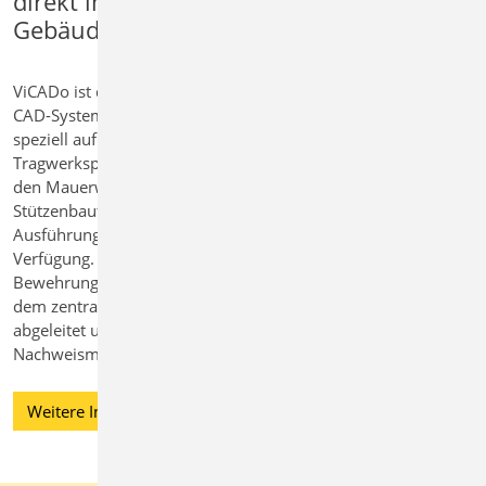
direkt im 3D-
Gebäudemodell
ViCADo ist das leistungsstarkes 3D-
CAD-System der mb WorkSuite, das
speziell auf die Anforderungen der
Tragwerksplanung optimiert ist. Für
den Mauerwerksbau stehen Wand- und
Stützenbauteile in verschiedenen
Ausführungen und Materialien zur
Verfügung. Positions-, Schal- und
Bewehrungspläne werden direkt aus
dem zentralen Gebäudemodell
abgeleitet und können mit den
Nachweismodulen verknüpft werden.
Weitere Informationen zu ViCADo