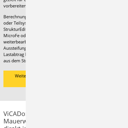
vorbereiten.
Berechnungsmodelle für Einzelbauteile
oder Teilsysteme können direkt im
StrukturEditor erstellt und bei Bedarf in
MicroFe oder der BauStatik
weiterbearbeitet werden. Auch die
Aussteifung von Gebäuden inklusive
Lastabtrag bis in die Gründung wird
aus dem Strukturmodell unterstützt.
Weitere Informationen zum
StrukturEditor
ViCADo:
Mauerwerksplanung