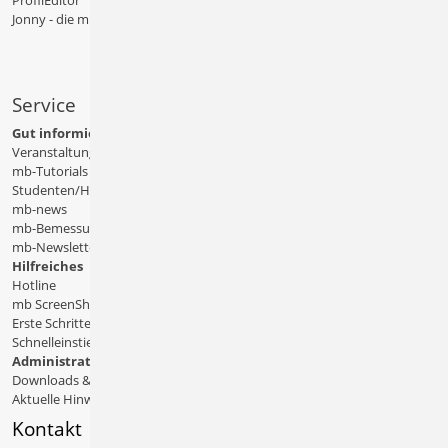
ProfilEditor
Jonny - die mb-App
Service
Gut informiert
Veranstaltungen
mb-Tutorials
Studenten/Hochschule
mb-news
mb-Bemessungstafeln
mb-Newsletter
Hilfreiches
Hotline
mb ScreenShare
Erste Schritte
Schnelleinstiege & Doku
Administratives
Downloads & Patches
Aktuelle Hinweise
Kontakt