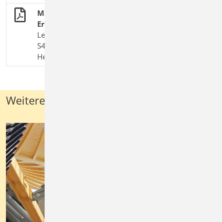
Mauerwerkswände mit Brand- und
Erdbebenbeanspruchung nach EC 6
Leistungsbeschreibung des BauStatik-Moduls
S421.de Mauerwerk-Wand, Erdbeben- und
Heißbemessung
Weitere Aufgaben