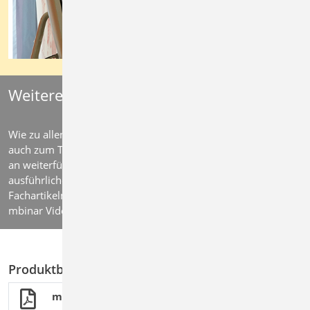
Weitere Informationen:
Wie zu allen Themen der mb WorkSuite stellen wir Ihnen
auch zum Thema Grundlagen und Einwirkungen eine Vielzahl
an weiterführenden Informationen zur Verfügung – von
ausführlichen Produktbroschüren über praxisnahen
Fachartikeln aus den mb-news bis hin zu anschaulichen
mbinar Video-Aufzeichnungen.
Produktbroschüren
mb WorkSuite 2026 - Was ist neu