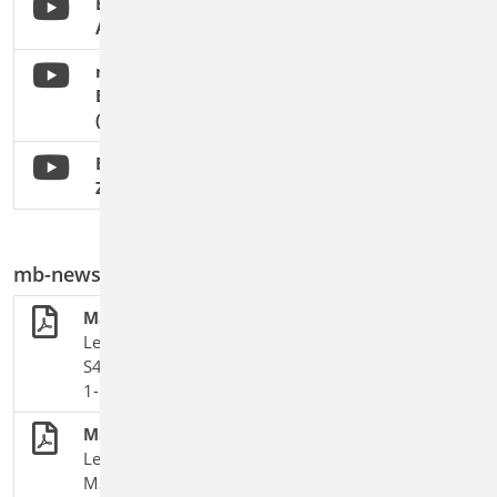
BauStatik 2024: Mauerwerksnachweise für
Aussteifungswände
mbinar #23-11 - MicroFe:
Erdbebennachweise im Mauerwerksbau
(Level B)
BauStatik 2020 - Mauerwerk nach
Zulassung
mb-news Artikel
Mauerwerk-Stützen
Leistungsbeschreibung des BauStatik-Moduls
S405.de Mauerwerk-Stütze - EC 6, DIN EN 1996-
1-1:2010-12
Mauerwerksnachweis in MicroFe
Leistungsbeschreibung des MicroFe-Moduls
M360.de Mauerwerksnachweise (ebene Systeme)