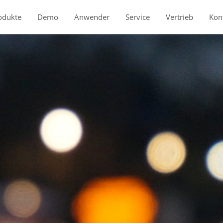
odukte
Demo
Anwender
Service
Vertrieb
Kon