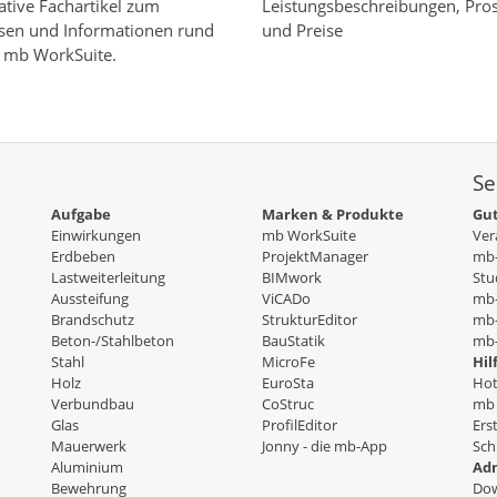
ative Fachartikel zum
Leistungsbeschreibungen, Pro
en und Informationen rund
und Preise
 mb WorkSuite.
Se
Aufgabe
Marken & Produkte
Gut
Einwirkungen
mb WorkSuite
Ver
Erdbeben
ProjektManager
mb-
Lastweiterleitung
BIMwork
Stu
Aussteifung
ViCADo
mb
Brandschutz
StrukturEditor
mb-
Beton-/Stahlbeton
BauStatik
mb-
Stahl
MicroFe
Hil
Holz
EuroSta
Hot
Verbundbau
CoStruc
mb 
Glas
ProfilEditor
Ers
Mauerwerk
Jonny - die mb-App
Sch
Aluminium
Adm
Bewehrung
Dow