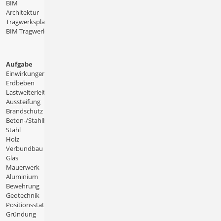
BIM
Architektur
Tragwerksplanung
BIM Tragwerksplanung
Aufgabe
Einwirkungen
Erdbeben
Lastweiterleitung
Aussteifung
Brandschutz
Beton-/Stahlbeton
Stahl
Holz
Verbundbau
Glas
Mauerwerk
Aluminium
Bewehrung
Geotechnik
Positionsstatik
Gründung