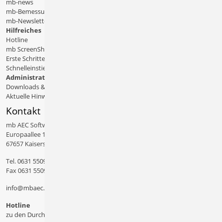
mb-news
mb-Bemessungstafeln
mb-Newsletter
Hilfreiches
Hotline
mb ScreenShare
Erste Schritte
Schnelleinstiege & Doku
Administratives
Downloads & Patches
Aktuelle Hinweise
Kontakt
mb AEC Software GmbH
Europaallee 14
67657 Kaiserslautern
Tel.
0631 550999 11
Fax 0631 550999 20
info@mbaec.de
Hotline
zu den Durchwahlen