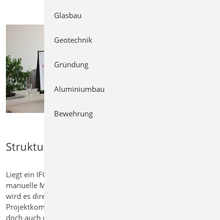
Glasbau
Geotechnik
Gründung
Aluminiumbau
Bewehrung
Strukturmodell ableiten
Liegt ein IFC-Modell aus dem BIM-Prozess vor, entfällt die
manuelle Modellierung des Strukturmodells. In diesem Fall
wird es direkt aus dem Architekturmodell abgeleitet. Je nach
Projektkomplexität ist etwas Zeit für die Aufbereitung nötig –
doch auch diese Investition zahlt sich mehrfach aus. Denn