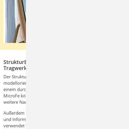
StrukturEditor: Zentrales Modell für die
Tragwerksplanung
Der StrukturEditor verbindet im Rahmen der
modellorientierten Tragwerksplanung die Bemessungen mit
einem durchgängigen Workflow. Berechnungsmodelle aus
MicroFe können direkt im StrukturEditor verwaltet und für
weitere Nachweise genutzt werden.
Außerdem können die im StrukturEditor erstellten Modelle
und Informationen als Grundlage für die BauStatik
verwendet werden. Dies gewährleistet konsistente Daten und