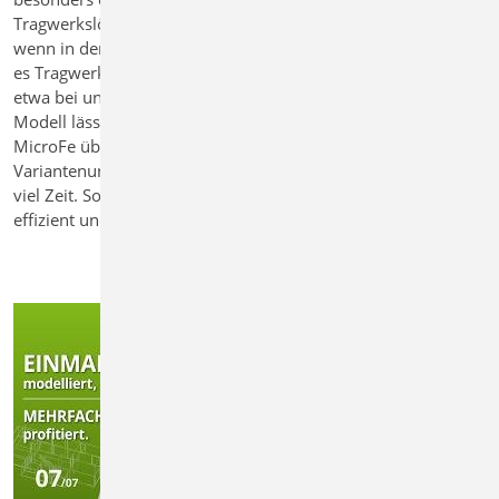
Tragwerkslösungen schnell vergleichen und bewerten. Auch
wenn in der Praxis oft mit Positionsstatik gearbeitet wird, gibt
es Tragwerke, die eine räumliche Beurteilung erfordern –
etwa bei unklarem Lastfluss. Das im StrukturEditor erstellte
Modell lässt sich direkt in eine 3D-FE-Berechnung mit
MicroFe überführen. Selbst bei komplexen
Variantenuntersuchungen spart die vorhandene Geometrie
viel Zeit. So wird auch die anspruchsvolle räumliche Analyse
effizient und schnell erstellt.