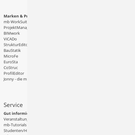
Marken & Produkte
mb WorkSuite
ProjektManager
BIMwork
ViCADo
StrukturEditor
BauStatik
MicroFe
EuroSta
CoStruc
ProfilEditor
Jonny - die mb-App
Service
Gut informiert
Veranstaltungen
mb-Tutorials
Studenten/Hochschule