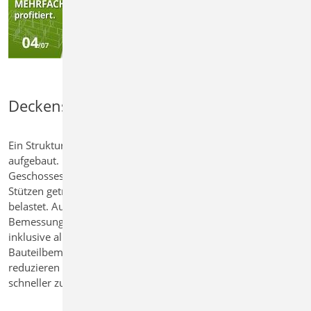
Deckensysteme bemessen
Ein Strukturmodell im Hochbau wird geschossweise
aufgebaut. Die Decke bildet den oberen Abschluss eines
Geschosses, wird von darunterliegenden Wänden und
Stützen getragen und von den darüberliegenden zusätzlich
belastet. Aus diesem Modell lässt sich mit wenigen Klicks ein
Bemessungsmodell für die Decke in MicroFe ableiten –
inklusive aller Lagerungen und Belastungen. So gelingt die
Bauteilbemessung in nur wenigen Minuten. Dadurch
reduzieren Sie den Aufwand erheblich und gelangen
schneller zu verlässlichen Ergebnissen.