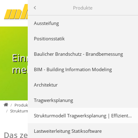
Direkt zur Hauptnavigation springen
Direkt zum Inhalt springen
mb AEC Software GmbH
Produkte
Produkte
Aussteifung
Positionsstatik
Baulicher Brandschutz - Brandbemessung
Einmal modelliert –
mehrfach profitiert
BIM - Building Information Modeling
Architektur
Tragwerksplanung
mb AEC Software GmbH
Produkte
Strukturmodell Tragwerksplanung | Effizient modellieren
Strukturmodell Tragwerksplanung | Effizient modellieren
Lastweiterleitung Statiksoftware
Das zentrale Strukturmodell in der