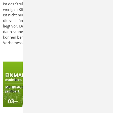
Ist das Strukturmodell im StrukturEditor erstellt, lässt sich mit
wenigen Klicks eine vertikale Lastverteilung erzeugen. Damit
ist nicht nur das Lastniveau für jedes Bauteil bekannt – auch
die vollständige Belastungssituation der Fundamentplatte
liegt vor. Der Weg zum Bemessungsmodell in MicroFe ist
dann schnell und intuitiv. So sparen Sie wertvolle Zeit und
können bereits in frühen Projektphasen sichere
Vorbemessungen durchführen.