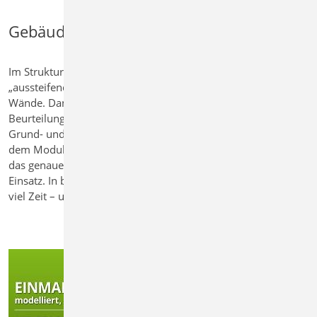
Gebäudeaussteifung
Im Strukturmodell können einzelne Elemente als
„aussteifend“ definiert werden – typischerweise geeignete
Wände. Damit dient das Modell als Grundlage für die
Beurteilung der Gebäudeaussteifung. Bei regelmäßigen
Grund- und Aufrissen genügt die vereinfachte Analyse mit
dem Modul U811.de. Bei komplexeren Strukturen kommt
das genaueres FEM-Verfahren mit MicroFe M130.de zum
Einsatz. In beiden Fällen spart das zentrale Strukturmodell
viel Zeit – und sorgt für schnelle Klarheit bei der Aussteifung.