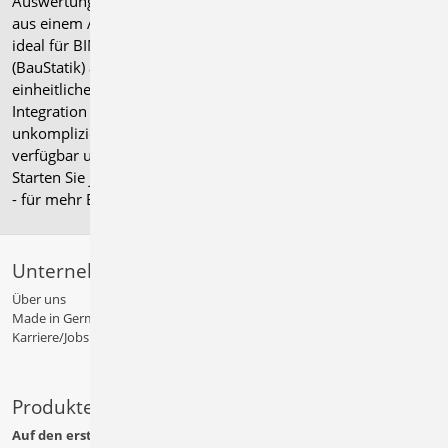
Auswertungen. Das Strukturmodell kann direkt erstellt oder
aus einem Architektur- bzw. IFC-Modell abgeleitet werden –
ideal für BIM-Projekte. Es unterstützt sowohl Positionsstatik
(BauStatik) als auch FE-Berechnungen (MicroFe) auf
einheitlicher Geometriebasis. Die intuitive Bedienung und die
Integration in die mb WorkSuite ermöglichen einen schnellen,
unkomplizierten Einstieg. Der StrukturEditor ist kostenfrei
verfügbar und kann durch Zusatzmodule erweitert werden.
Starten Sie jetzt mit der modellorientierten Tragwerksplanung
- für mehr Effizienz und Planungssicherheit.
Unternehmen
Über uns
Made in Germany
Karriere/Jobs
Produkte
Auf den ersten Blick