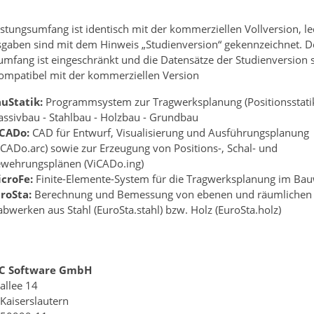
stungsumfang ist identisch mit der kommerziellen Vollversion, le
sgaben sind mit dem Hinweis „Studienversion“ gekennzeichnet. D
mfang ist eingeschränkt und die Datensätze der Studienversion 
kompatibel mit der kommerziellen Version
uStatik:
Programmsystem zur Tragwerksplanung (Positionsstatik
ssivbau - Stahlbau - Holzbau - Grundbau
CADo:
CAD für Entwurf, Visualisierung und Ausführungsplanung
iCADo.arc) sowie zur Erzeugung von Positions-, Schal- und
wehrungsplänen (ViCADo.ing)
croFe:
Finite-Elemente-System für die Tragwerksplanung im Ba
roSta:
Berechnung und Bemessung von ebenen und räumlichen
abwerken aus Stahl (EuroSta.stahl) bzw. Holz (EuroSta.holz)
C Software GmbH
allee 14
Kaiserslautern