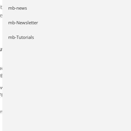
t
mb-news
e
mb-Newsletter
mb-Tutorials
utzen
Jetzt kostenlos anfordern
ern
Die Lieferung erfolgt nur gegen Vorlage
g.
einer gültigen Immatrikulations- oder
Schulbescheinigung.
ewährt
ngt Sie
net zur