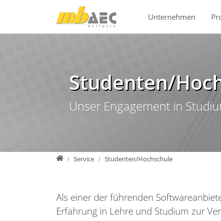
Direkt zur Hauptnavigation springen
Direkt zum Inhalt springen
Unternehmen
Pr
Studenten/Hoch
Unser Engagement in Studi
mb AEC Software GmbH
Service
Studenten/Hochschule
Als einer der führenden Softwareanbie
Erfahrung in Lehre und Studium zur Ve