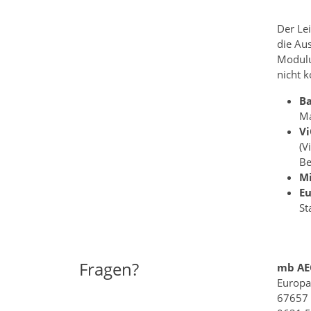
Der Lei
die Au
Modulu
nicht 
Ba
Ma
Vi
(V
Be
Mi
Eu
St
Fragen?
mb AE
Europa
67657 