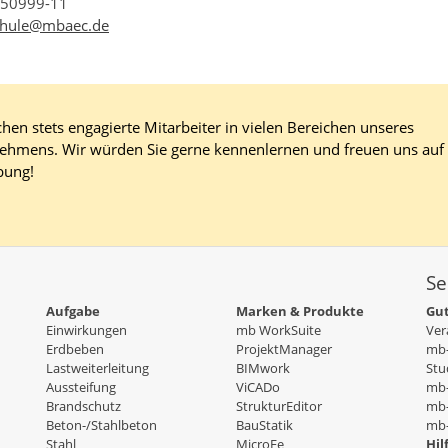
550999-11
chule@mbaec.de
hen stets engagierte Mitarbeiter in vielen Bereichen unseres
ehmens. Wir würden Sie gerne kennenlernen und freuen uns auf 
bung!
Se
Aufgabe
Marken & Produkte
Gut
Einwirkungen
mb WorkSuite
Ver
Erdbeben
ProjektManager
mb-
Lastweiterleitung
BIMwork
Stu
Aussteifung
ViCADo
mb
Brandschutz
StrukturEditor
mb-
Beton-/Stahlbeton
BauStatik
mb-
Stahl
MicroFe
Hil