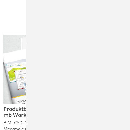
Produktbroschüre
mb WorkSuite 2025
BIM, CAD, Statik und FEM
Merkmale und Paketdetails ...