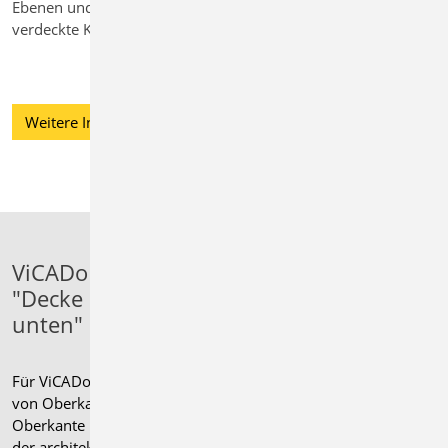
Ebenen und den neuen Stift für
verdeckte Kanten in ViCADo.
Weitere Informationen
ViCADo - Wahlweise
"Decke oben" oder "Decke
unten"
Für ViCADo wird ein Geschoss klassisch
von Oberkante Rohdecke bis
Oberkante Fertigfußboden definiert. In
der architektonischen Praxis hat sich