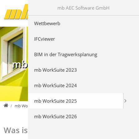
Direkt zur Hauptnavigation springen
Direkt zum Inhalt springen
mb AEC Software GmbH
Wettbewerb
IFCviewer
BIM in der Tragwerksplanung
mb WorkSuite 2025
mb WorkSuite 2023
mb WorkSuite 2024
mb WorkSuite 2025
mb AEC Software GmbH
mb WorkSuite 2025
mb WorkSuite 2026
Was ist neu in mb WorkSuite 2025