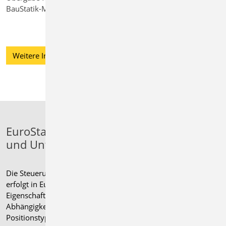
BauStatik-Modul "S292.de" vorbereitet.
Weitere Informationen
EuroSta - Zulässige Über-
und Unterschreitung
Die Steuerung der Nachweisführung
erfolgt in EuroSta über die
Eigenschaften der einzelnen Bauteile. In
Abhängigkeit der Materialität und der
Positionstypen stehen unterschiedliche