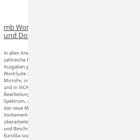
mb WorkSuite - Ausgaben
und Dokumentation
In allen Anwendungen wurden
zahlreiche Punkte in den Bereichen der
Ausgaben gesammelt und für die mb
WorkSuite 2025 in der BauStatik, in
MicroFe, in EuroSta, im StrukturEditor
und in ViCADo umgesetzt. Die
Bearbeitung umfasst ein weites
Spektrum, z.B. die Listensichten und
das neue Modul „S007.de
Vorbemerkungen“ in der BauStatik,
überarbeitete Bemessungsausgaben
und Beschriftungen in MicroFe und
EuroSta sowie die Darstellung der