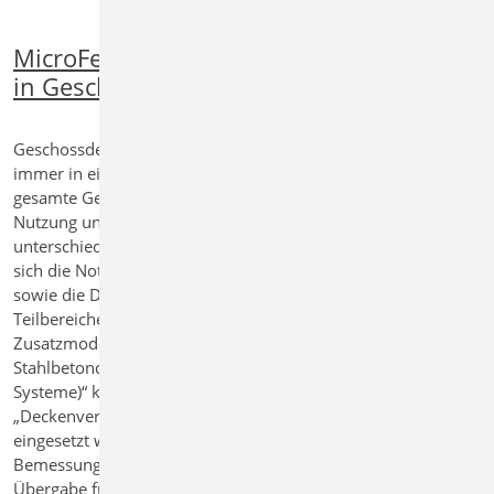
MicroFe - Deckenversatz
in Geschossdecken
Geschossdecken erstrecken sich nicht
immer in einheitlicher Höhe über die
gesamte Gebäudefläche. Je nach Art der
Nutzung und ggf. auch bei
unterschiedlichen Spannweiten ergibt
sich die Notwendigkeit, die Höhenlage
sowie die Deckenstärke in
Teilbereichen zu verändern. Über das
Zusatzmodul „M316.de
Stahlbetondeckenversatz (ebene
Systeme)“ kann das neue Bauteil
„Deckenversatz“ in 2D-Deckensystemen
eingesetzt werden. Neben der
Bemessung in MicroFe wird eine
Übergabe für die Bemessung mit dem