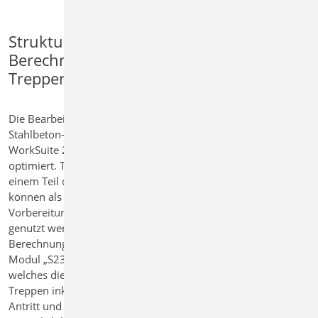
StrukturEditor -
Berechnungsmodelle für
Treppen
Die Bearbeitung und Bemessung von
Stahlbeton-Treppen wurde in der mb
WorkSuite 2025 überarbeitet und
optimiert. Treppenbauteile werden zu
einem Teil des Strukturmodells und
können als Berechnungsmodelle zur
Vorbereitung der Bauteilbemessung
genutzt werden. Angeboten wird ein
Berechnungsmodell für das BauStatik-
Modul „S230.de Stahlbeton-Treppe“,
welches die Bemessung von einläufigen
Treppen inkl. Detailausbildung für
Antritt und Austritt ermöglicht.