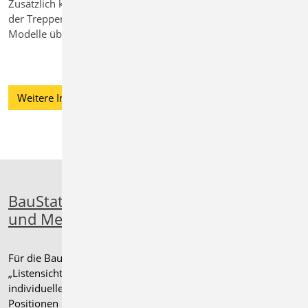
Zusätzlich können die Strukturelemente
der Treppen auch in 3D-MicroFe-
Modelle überführt werden.
Weitere Informationen
BauStatik - Listensichten
und Mehrfachselektion
Für die BauStatik kann das Fenster
„Listensichten“ verwendet werden, um
individuelle Auswertungen der
Positionen im Modell zu erhalten.