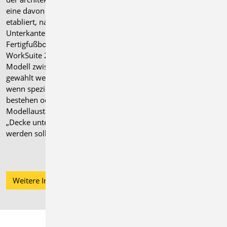
eine davon abweichende Definition
etabliert, nach der ein Geschoss von
Unterkante Rohdecke bis Unterkante
Fertigfußboden reicht. Mit der mb
WorkSuite 2025 kann für ein ViCADo-
Modell zwischen beiden Varianten
gewählt werden. Dies ist von Vorteil,
wenn spezielle Anforderungen
bestehen oder im Falle eines IFC-
Modellaustausches ein Modell mit
„Decke unten“ als Grundlage verwendet
werden soll.
Weitere Informationen