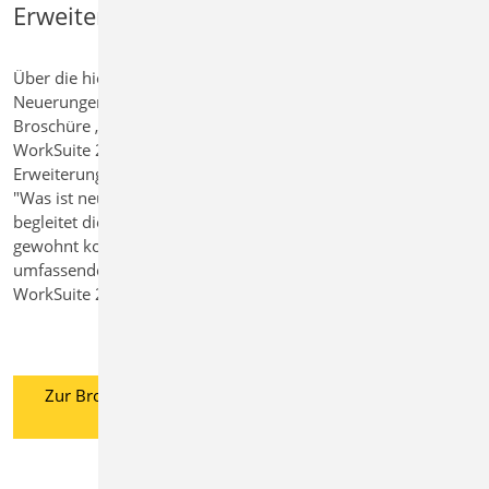
Erweiterungen im Detail ...
Über die hier bereits aufgeführten
Neuerungen hinaus zeigt Ihnen die
Broschüre „Was ist neu in mb
WorkSuite 2025“ alle Neuerungen und
Erweiterungen im Detail. Die Broschüre
"Was ist neu in mb WorkSuite 2025"
begleitet die neue Version und gibt in
gewohnt kompakter Form einen
umfassenden Überblick über die mb
WorkSuite 2025.
Zur Broschüre, Was ist neu mb
WorkSuite 2025