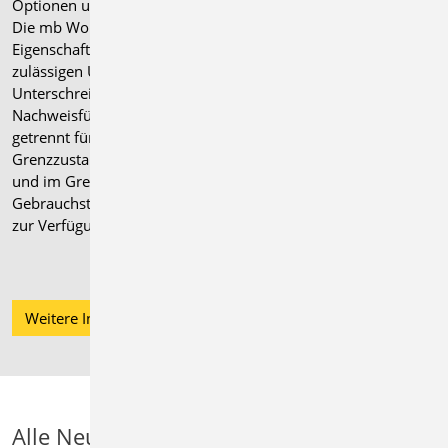
Optionen und Nachweise zur Auswahl.
Die mb WorkSuite erweitert diese
Eigenschaften um die Definition von
zulässigen Über- und
Unterschreitungen für die
Nachweisführung. Hierzu stehen,
getrennt für die Nachweisführung im
Grenzzustand der Tragfähigkeit (GZT)
und im Grenzzustand der
Gebrauchstauglichkeit (GZG), Eingaben
zur Verfügung.
Weitere Informationen
Alle Neuerungen und