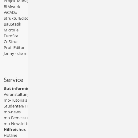
ProjektManager
BIMwork
ViCADo
StrukturEditor
BauStatik
MicroFe
EuroSta
CoStruc
ProfilEditor
Jonny - die mb-App
Service
Gut informiert
Veranstaltungen
mb-Tutorials
Studenten/Hochschule
mb-news
mb-Bemessungstafeln
mb-Newsletter
Hilfreiches
Hotline