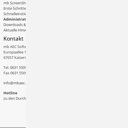
mb ScreenShare
Erste Schritte
Schnelleinstiege & Doku
Administratives
Downloads & Patches
Aktuelle Hinweise
Kontakt
mb AEC Software GmbH
Europaallee 14
67657 Kaiserslautern
Tel.
0631 550999 11
Fax 0631 550999 20
info@mbaec.de
Hotline
zu den Durchwahlen