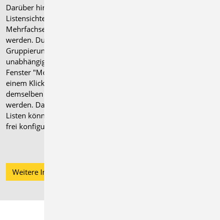
Darüber hinaus können in den
Listensichten auch
Mehrfachselektionen vorbereitet
werden. Durch die Sortierung und
Gruppierung über Zusammenfassung,
unabhängig von der Positionsliste im
Fenster "Modell", können z.B. mit
einem Klick alle Stützen-Positionen mit
demselben Querschnitt aktiviert
werden. Das Format und der Inhalt der
Listen können über den ListenEditor
frei konfiguriert werden.
Weitere Informationen