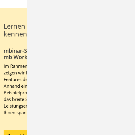
Lernen Sie die mb WorkSuite 2025 live
kennen
mbinar-Serie "Arbeiten mit der
mb WorkSuite 2025"
Im Rahmen einer ganzen mbinar-Serie
zeigen wir Ihnen die neuen
Features der mb WorkSuite 2025.
Anhand eines praxisrelevanten
Beispielprojektes führen wir Sie durch
das breite Spektrum der
Leistungserweiterungen und zeigen
Ihnen spannende Neuerungen.