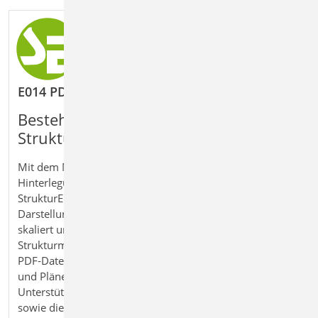
E014 PDF-Dateien als Hinterlegungsobjekte
Bestehende Pläne direkt in das
Strukturmodell integrieren
Mit dem Modul E014 PDF‑Dateien als
Hinterlegungsobjekte nutzen Sie PDF‑Pläne direkt im
StrukturEditor als Grundlage für die Modellierung und
Darstellung. Hinterlegte Pläne können maßstäblich
skaliert und als Orientierung für die Erstellung des
Strukturmodells verwendet werden. Zudem lassen sich
PDF‑Dateien zur grafischen Ausgestaltung von Sichten
und Plänen einsetzen. So erhalten Sie eine praxisgerechte
Unterstützung für die schnelle und präzise Modellierung
sowie die anschauliche Dokumentation in der