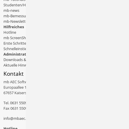
Studenten/Hochschule
mb-news
mb-Bemessungstafeln
mb-Newsletter
Hilfreiches
Hotline
mb ScreenShare
Erste Schritte
Schnelleinstiege & Doku
Administratives
Downloads & Patches
Aktuelle Hinweise
Kontakt
mb AEC Software GmbH
Europaallee 14
67657 Kaiserslautern
Tel.
0631 550999 11
Fax 0631 550999 20
info@mbaec.de
Hotline