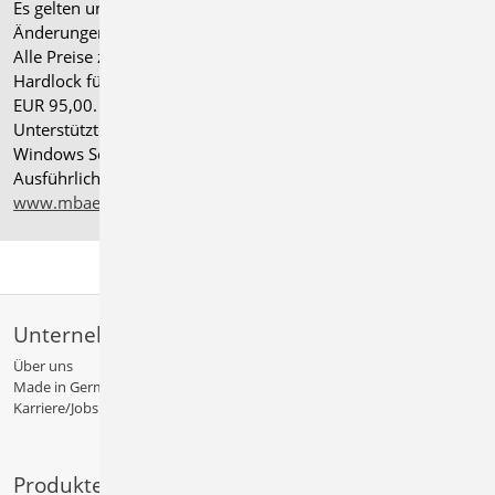
Es gelten unsere
Allgemeinen Geschäftsbedingungen
.
Änderungen und Irrtümer vorbehalten.
Alle Preise zzgl. Versandkosten und gesetzlicher MwSt.
Hardlock für Einzelplatzlizenz, je Arbeitsplatz erforderlich
EUR 95,00. Folgelizenz-/Netzwerkbedingungen auf Anfrage.
®
Unterstützte Betriebssysteme: Windows
11 (24H2),
Windows Server 2025 mit Windows Terminal Server.
Ausführliche Informationen auf
www.mbaec.de/service/systemvoraussetzungen
Unternehmen
Über uns
Made in Germany
Karriere/Jobs
Produkte