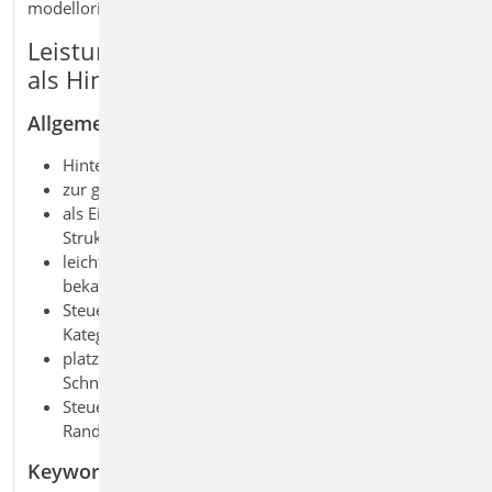
modellorientierten Tragwerksplanung.
Leistungsmerkmale E014 PDF-Dateien
als Hinterlegungsobjekte
Allgemein
Hinterlegung von PDF-Dateien
zur grafischen Ausgestaltung der Plansichten
als Eingabehilfe bei der manuellen Erstellung des
Strukturmodells
leichte maßstäbliche Skalierung durch Abgreifen
bekannter Längen
Steuerung der Sichtbarkeit durch eigene Objekt-
Kategorien
platzierbar in allen Sichten (Draufsichten und
Schnitte)
Steuerung des Darstellungsumfangs über
Randzuschnitt
Keywords