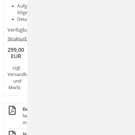
Aufgaben: Tragwerksplanung; Dokumentation;
Allgemein; BIM
Detailaufgaben: Strukturmodell
Verfügbar in den Paketen:
StrukturEditor comfort
299,00
EUR
zzgl.
Versandkosten
und
MwSt.
Der StrukturEditor
Neues Werkzeug für die Tragwerksplanung in der
mb WorkSuite
StrukturEditor