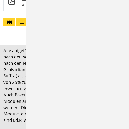
Bearbeitung und Verwaltung des Strukturmodells
Alle aufgeführten Preise verstehen sich für Module/Pakete
nach deutschen Normgrundlagen (".de"). Module, die auch
nach den Normen für Österreich, Schweiz, Italien und
Großbritannien verfügbar sind, tragen ein entsprechendes
Suffix (.at, .ch, .it bzw. .uk) und können gegen einen Aufpreis
von 25% zusammen mit dem jeweiligen ".de"-Modul
erworben werden.
Auch Pakete können gegen einen Aufpreis von 25% mit
Modulen anderer Normen (.at, .ch, .it bzw. .uk) erweitert
werden. Die Paketerweiterung umfasst alle entsprechenden
Module, die zum Zeitpunkt des Kaufs verfügbar sind. Das
sind i.d.R. weniger Module als nach deutscher Norm.