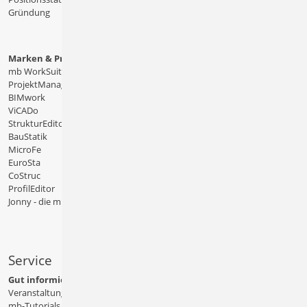
Gründung
Marken & Produkte
mb WorkSuite
ProjektManager
BIMwork
ViCADo
StrukturEditor
BauStatik
MicroFe
EuroSta
CoStruc
ProfilEditor
Jonny - die mb-App
Service
Gut informiert
Veranstaltungen
mb-Tutorials