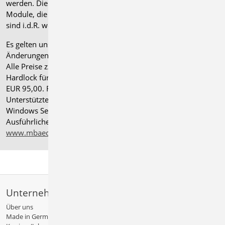
werden. Die Paketerweiterung umfasst alle entsprechenden
Module, die zum Zeitpunkt des Kaufs verfügbar sind. Das
sind i.d.R. weniger Module als nach deutscher Norm.
Es gelten unsere
Allgemeinen Geschäftsbedingungen
.
Änderungen und Irrtümer vorbehalten.
Alle Preise zzgl. Versandkosten und gesetzlicher MwSt.
Hardlock für Einzelplatzlizenz, je Arbeitsplatz erforderlich
EUR 95,00. Folgelizenz-/Netzwerkbedingungen auf Anfrage.
®
Unterstützte Betriebssysteme: Windows
11 (24H2),
Windows Server 2025 mit Windows Terminal Server.
Ausführliche Informationen auf
www.mbaec.de/service/systemvoraussetzungen
Unternehmen
Über uns
Made in Germany