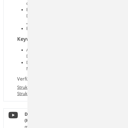
die Dokumentation
Einfügen der Pläne in der Statik-
Dokument über das BauStatik-Modul
„S008 Strukturmodell einfügen“
Erstellung von Detailsichten
Keywords
Aufgaben: Tragwerksplanung;
Dokumentation; Allgemein; BIM
Detailaufgaben: Strukturmodell;
Modellaustausch
Verfügbar in den Paketen:
StrukturEditor classic
,
StrukturEditor comfort
Dokumentation: Statik-Dokument erstellen
(Haus A und C)
mbinar-Serie "Arbeiten mit der mb WorkSuite