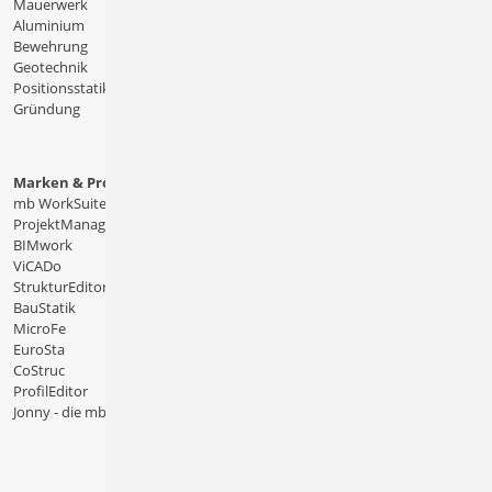
Mauerwerk
Aluminium
Bewehrung
Geotechnik
Positionsstatik
Gründung
Marken & Produkte
mb WorkSuite
ProjektManager
BIMwork
ViCADo
StrukturEditor
BauStatik
MicroFe
EuroSta
CoStruc
ProfilEditor
Jonny - die mb-App