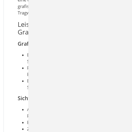
grafische Aufbereitung und Ausgabe Ihrer
Tragwerksplanung.
Leistungsmerkmale E010
Grafikelemente und Pläne
Grafikelemente
Erstellung von 2D-Zeichungen in
Sichten
Platzierung von Texten und
Beschriftungen mit Elementbezug
Erzeugung von Maßketten für
Strecken und Winkel
Sichten
Aufbereitung von Sichten zu
Planteilen
Erstellung von Plansichten
Zusammenstellung von Plänen für