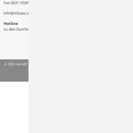
Fax 0631 550999 20
info@mbaec.de
Hotline
zu den Durchwahlen
© 2026 mb AEC Software GmbH
AGB
Datenschutzinformation
Impressum