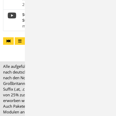
2023"
StrukturEditor: Dokumentation des
Strukturmodells (Level A)
mbinar #24-15
Alle aufgeführten Preise verstehen sich für Module/Pakete
nach deutschen Normgrundlagen (".de"). Module, die auch
nach den Normen für Österreich, Schweiz, Italien und
Großbritannien verfügbar sind, tragen ein entsprechendes
Suffix (.at, .ch, .it bzw. .uk) und können gegen einen Aufpreis
von 25% zusammen mit dem jeweiligen ".de"-Modul
erworben werden.
Auch Pakete können gegen einen Aufpreis von 25% mit
Modulen anderer Normen (.at, .ch, .it bzw. .uk) erweitert