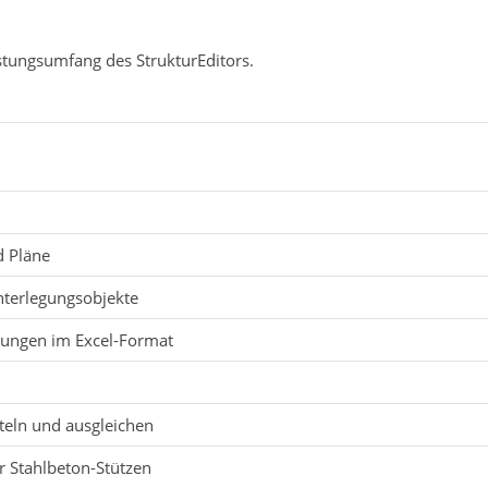
stungsumfang des StrukturEditors.
d Pläne
nterlegungsobjekte
tungen im Excel-Format
teln und ausgleichen
r Stahlbeton-Stützen