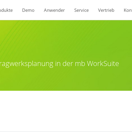
odukte
Demo
Anwender
Service
Vertrieb
Kon
Produkte
StrukturEditor
Tragwerksplanung in der mb WorkSuite