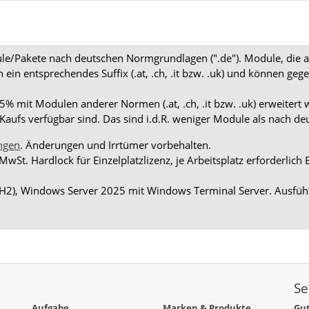
dule/Pakete nach deutschen Normgrundlagen (".de"). Module, die 
en ein entsprechendes Suffix (.at, .ch, .it bzw. .uk) und können
 mit Modulen anderer Normen (.at, .ch, .it bzw. .uk) erweitert 
aufs verfügbar sind. Das sind i.d.R. weniger Module als nach d
ngen
. Änderungen und Irrtümer vorbehalten.
 MwSt. Hardlock für Einzelplatzlizenz, je Arbeitsplatz erforderli
H2), Windows Server 2025 mit Windows Terminal Server. Ausführ
Se
Aufgabe
Marken & Produkte
Gut