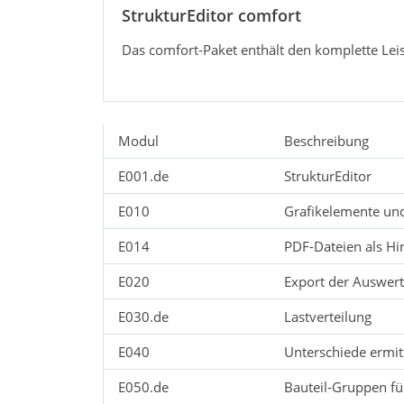
StrukturEditor comfort
Das comfort-Paket enthält den komplette Lei
Modul
Beschreibung
E001.de
StrukturEditor
E010
Grafikelemente un
E014
PDF-Dateien als Hi
E020
Export der Auswer
E030.de
Lastverteilung
E040
Unterschiede ermit
E050.de
Bauteil-Gruppen fü