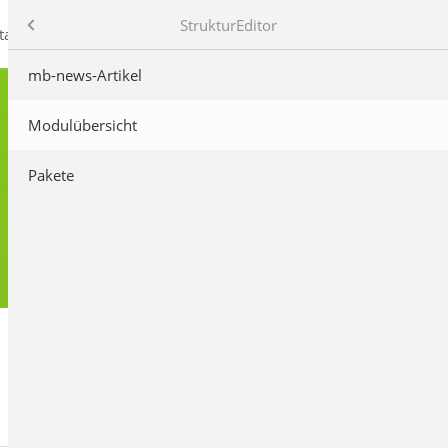
mb AEC Software GmbH
Produkte
StrukturEditor
takt
mb-news-Artikel
Modulübersicht
Pakete