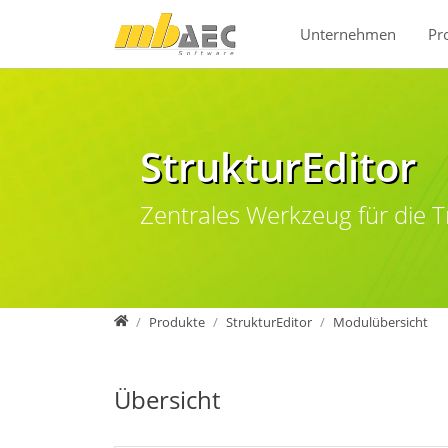
Direkt zur Hauptnavigation springen
Direkt zum Inhalt springen
Unternehmen
Pr
StrukturEditor
Zentrales Werkzeug für die 
mb AEC Software GmbH
Produkte
StrukturEditor
Modulübersicht
Übersicht