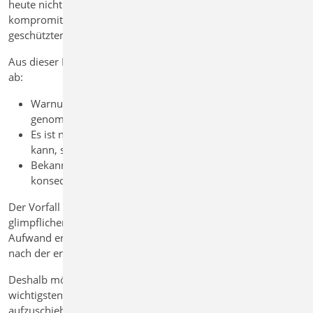
heute nicht mit hochkomplexer Technik, sondern mit
kompromittierten Zugangsdaten, Phishing, unzureichend
geschützten Remote-Zugängen oder manipulierten E-Mails.
Aus dieser Erfahrung leiten wir drei klare Schlussfolgerungen
ab:
Warnungen vor Cyberangriffen müssen ernst
genommen werden.
Es ist nicht die Frage, ob ein Unternehmen betroffen sein
kann, sondern wann und in welcher Form.
Bekannte Empfehlungen helfen nur, wenn sie
konsequent umgesetzt werden.
Der Vorfall hat deutlich gemacht: Selbst bei einem insgesamt
glimpflichen Verlauf ist der organisatorische und technische
Aufwand erheblich. Die eigentliche Arbeit beginnt häufig erst
nach der ersten Wiederherstellung.
Deshalb möchten wir Sie ausdrücklich ermutigen, die
wichtigsten Schutzmaßnahmen jetzt zu überprüfen und nicht
aufzuschieben. Besonders wirksam ist die konsequente