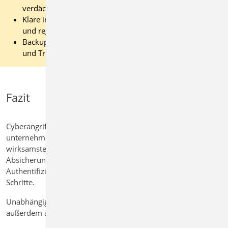
verdächtige Links sensibilisieren.
Klare interne Meldewege für Verdachtsfälle festlegen
und regelmäßig kommunizieren.
Backups prüfen: Verfügbarkeit, Wiederherstellbarkeit
und Trennung vom Produktivsystem testen.
Fazit
Cyberangriffe sind kein Ausnahmefall mehr, sondern Teil des
unternehmerischen Risikos. Entscheidend ist, die
wirksamsten Maßnahmen konsequent umzusetzen. Die
Absicherung von Benutzerkonten durch Mehrfaktor-
Authentifizierung ist dabei einer der wichtigsten ersten
Schritte.
Unabhängig vom Sicherheitsthema möchten wir Sie
außerdem auf zwei organisatorische Punkte hinweisen: