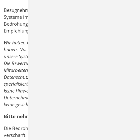
Bezugnehmend auf den Angriff auf unsere eigenen IT-
Systeme im Mai 2026 möchten wir Sie über die aktuelle
Bedrohungslage informieren und einige konkrete
Empfehlungen weitergeben.
Wir hatten Glück, dass wir den Angriff rechtzeitig entdeckt
haben. Nach rund vier Wochen intensiver Arbeit konnten wir
unsere Systeme und Geschäftsprozesse stabil wiederherstellen.
Die Bewertung der Situation erfolgte gemeinsam mit den
Mitarbeitern unseres Rechenzentrums, unseres
Datenschutzbeauftragten und unter Einbindung einer
spezialisierten Forensik-Firma. Nach aktuellem Stand haben wir
keine Hinweise darauf, dass Quellcodes oder
Unternehmensdaten verloren gingen. Auch liegen uns derzeit
keine gesicherten Hinweise auf einen Abfluss von Daten vor.
Bitte nehmen Sie diese Warnung ernst.
Die Bedrohung durch Cyberangriffe hat sich weiter
verschärft. Besonders häufig beginnen erfolgreiche Angriffe