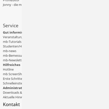
ProfilEditor
Jonny - die mb-App
Service
Gut informiert
Veranstaltungen
mb-Tutorials
Studenten/Hochschule
mb-news
mb-Bemessungstafeln
mb-Newsletter
Hilfreiches
Hotline
mb ScreenShare
Erste Schritte
Schnelleinstiege & Doku
Administratives
Downloads & Patches
Aktuelle Hinweise
Kontakt