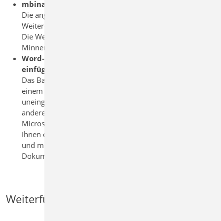
mbinare
Die angekündigten mbinare-Termine entfallen bis auf
Weiteres.
Die Weiterbildungs-mbinare mit Professor Dr. Jens
Minnert werden nachgeholt.
Word-Dateien lassen sich mit „S009 Office
einfügen“ nicht anzeigen
Das BauStatik-Modul „S009.de Office einfügen“ ist nach
einem Microsoft-Sicherheitsupdate nicht mehr
uneingeschränkt lauffähig. Davon ist auch Software
anderer Hersteller betroffen. Wann eine Korrektur durch
Microsoft erfolgt, ist uns nicht bekannt. Wir empfehlen
Ihnen deshalb die Word-Dateien als PDF zu exportieren
und mit dem Modul "S014 PDF einfügen" in das Statik-
Dokument zu integrieren.
Weiterführende Informationen