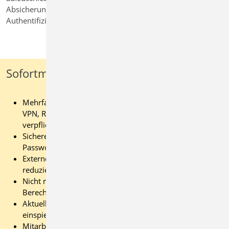
Absicherung von Benutzerkonten durch Mehrfaktor-
Authentifizierung (MFA).
Sofortmaßnahmen: kurze Checkliste
Mehrfaktor-Authentifizierung für E-Mail, Cloud-Dienste,
VPN, Remote-Desktop und Administrationszugänge
verpflichtend aktivieren.
Sichere, eindeutige Passwörter verwenden und
Passwortwiederverwendung vermeiden.
Externe Zugänge prüfen und auf das notwendige Maß
reduzieren.
Nicht mehr benötigte Benutzerkonten und alte
Berechtigungen entfernen.
Aktuelle Updates und Sicherheits-Patches zeitnah
einspielen.
Mitarbeitende für Phishing, manipulierte E-Mails und