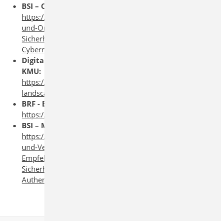
BSI – Cyber-Sicherheitslage:
https://www.bsi.bund.de/DE/Themen/Unternehmen-
und-Organisationen/Cyber-
Sicherheitslage/Lageberichte/Monatsbericht_Lage-
Cybernation/Lage_Bedrohungen/lage-Bedrohungen.html
Digital SME – Auswirkungen und Empfehlungen für
KMU:
https://www.digitalsme.eu/enisa-cybersecurity-threat-
landscape-report-2025-key-takeaways-for-smes/
BRF - Beispiel aktueller Angriffe in Belgien
https://brf.be/national/2085917
BSI – Mehr-Faktor-Authentisierung:
https://www.bsi.bund.de/DE/Themen/Verbraucherinnen-
und-Verbraucher/Informationen-und-
Empfehlungen/Cyber-
Sicherheitsempfehlungen/Accountschutz/Zwei-Faktor-
Authentisierung/zwei-faktor-authentisierung_node.html