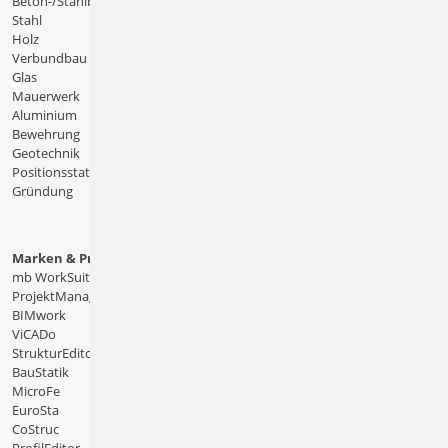
Beton-/Stahlbeton
Stahl
Holz
Verbundbau
Glas
Mauerwerk
Aluminium
Bewehrung
Geotechnik
Positionsstatik
Gründung
Marken & Produkte
mb WorkSuite
ProjektManager
BIMwork
ViCADo
StrukturEditor
BauStatik
MicroFe
EuroSta
CoStruc