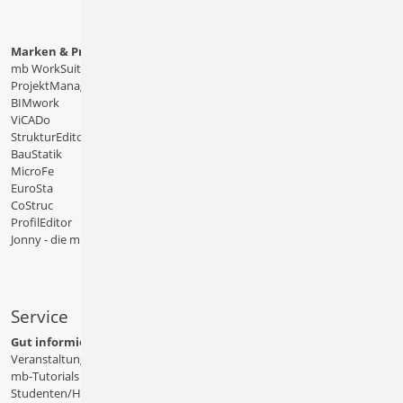
Marken & Produkte
mb WorkSuite
ProjektManager
BIMwork
ViCADo
StrukturEditor
BauStatik
MicroFe
EuroSta
CoStruc
ProfilEditor
Jonny - die mb-App
Service
Gut informiert
Veranstaltungen
mb-Tutorials
Studenten/Hochschule