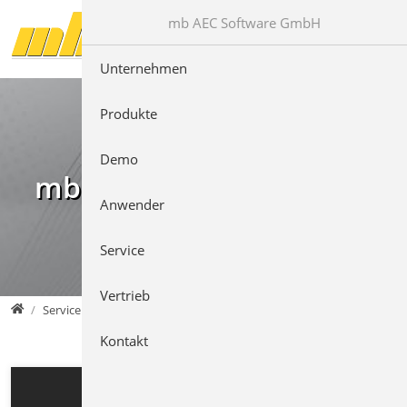
Direkt zur Hauptnavigation springen
Direkt zum Inhalt springen
mb AEC Software GmbH
Unternehmen
Produkte
Demo
mb Videos
Anwender
Service
Vertrieb
mb AEC Software GmbH
Service
Kontakt