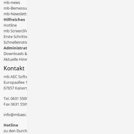
mb-news
mb-Bemessungstafeln
mb-Newsletter
Hilfreiches
Hotline
mb ScreenShare
Erste Schritte
Schnelleinstiege & Doku
Administratives
Downloads & Patches
Aktuelle Hinweise
Kontakt
mb AEC Software GmbH
Europaallee 14
67657 Kaiserslautern
Tel.
0631 550999 11
Fax 0631 550999 20
info@mbaec.de
Hotline
zu den Durchwahlen