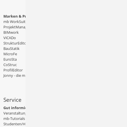
Marken & Produkte
mb WorkSuite
ProjektManager
BIMwork
ViCADo
StrukturEditor
BauStatik
MicroFe
EuroSta
CoStruc
ProfilEditor
Jonny - die mb-App
Service
Gut informiert
Veranstaltungen
mb-Tutorials
Studenten/Hochschule