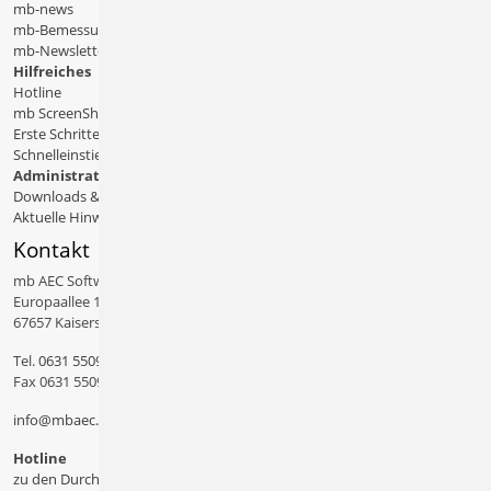
mb-news
mb-Bemessungstafeln
mb-Newsletter
Hilfreiches
Hotline
mb ScreenShare
Erste Schritte
Schnelleinstiege & Doku
Administratives
Downloads & Patches
Aktuelle Hinweise
Kontakt
mb AEC Software GmbH
Europaallee 14
67657 Kaiserslautern
Tel.
0631 550999 11
Fax 0631 550999 20
info@mbaec.de
Hotline
zu den Durchwahlen