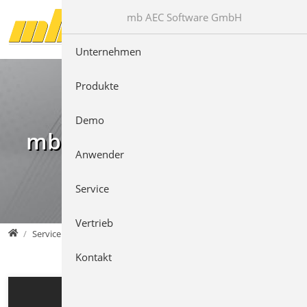
Direkt zur Hauptnavigation springen
Direkt zum Inhalt springen
mb AEC Software GmbH
Unternehmen
Produkte
Demo
mb Videos
Anwender
Service
Vertrieb
mb AEC Software GmbH
Service
Kontakt