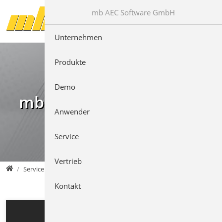
Direkt zur Hauptnavigation springen
Direkt zum Inhalt springen
mb AEC Software GmbH
Unternehmen
Produkte
Demo
mb Videos
Anwender
Service
Vertrieb
mb AEC Software GmbH
Service
Kontakt