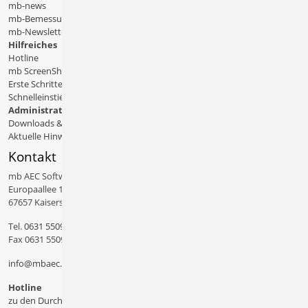
mb-news
mb-Bemessungstafeln
mb-Newsletter
Hilfreiches
Hotline
mb ScreenShare
Erste Schritte
Schnelleinstiege & Doku
Administratives
Downloads & Patches
Aktuelle Hinweise
Kontakt
mb AEC Software GmbH
Europaallee 14
67657 Kaiserslautern
Tel.
0631 550999 11
Fax 0631 550999 20
info@mbaec.de
Hotline
zu den Durchwahlen