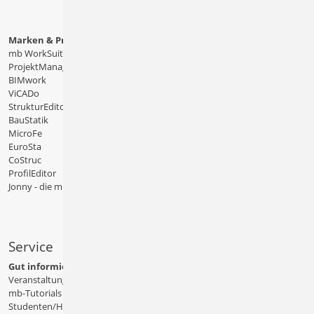
Marken & Produkte
mb WorkSuite
ProjektManager
BIMwork
ViCADo
StrukturEditor
BauStatik
MicroFe
EuroSta
CoStruc
ProfilEditor
Jonny - die mb-App
Service
Gut informiert
Veranstaltungen
mb-Tutorials
Studenten/Hochschule