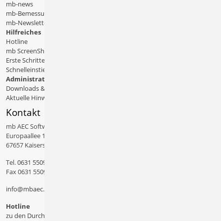
mb-news
mb-Bemessungstafeln
mb-Newsletter
Hilfreiches
Hotline
mb ScreenShare
Erste Schritte
Schnelleinstiege & Doku
Administratives
Downloads & Patches
Aktuelle Hinweise
Kontakt
mb AEC Software GmbH
Europaallee 14
67657 Kaiserslautern
Tel.
0631 550999 11
Fax 0631 550999 20
info@mbaec.de
Hotline
zu den Durchwahlen