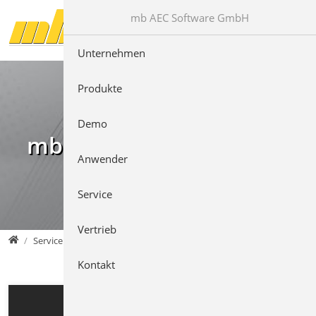
Direkt zur Hauptnavigation springen
Direkt zum Inhalt springen
mb AEC Software GmbH
Unternehmen
Produkte
Demo
mb Videos
Anwender
Service
Vertrieb
mb AEC Software GmbH
Service
Kontakt