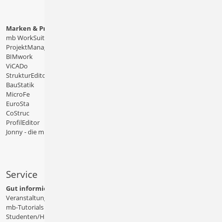
Marken & Produkte
mb WorkSuite
ProjektManager
BIMwork
ViCADo
StrukturEditor
BauStatik
MicroFe
EuroSta
CoStruc
ProfilEditor
Jonny - die mb-App
Service
Gut informiert
Veranstaltungen
mb-Tutorials
Studenten/Hochschule