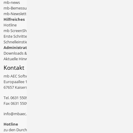
mb-news
mb-Bemessungstafeln
mb-Newsletter
Hilfreiches
Hotline
mb ScreenShare
Erste Schritte
Schnelleinstiege & Doku
Administratives
Downloads & Patches
Aktuelle Hinweise
Kontakt
mb AEC Software GmbH
Europaallee 14
67657 Kaiserslautern
Tel.
0631 550999 11
Fax 0631 550999 20
info@mbaec.de
Hotline
zu den Durchwahlen