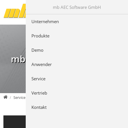
Direkt zur Hauptnavigation springen
Direkt zum Inhalt springen
mb AEC Software GmbH
Unternehmen
Produkte
Demo
mb Videos
Anwender
Service
Vertrieb
mb AEC Software GmbH
Service
Kontakt