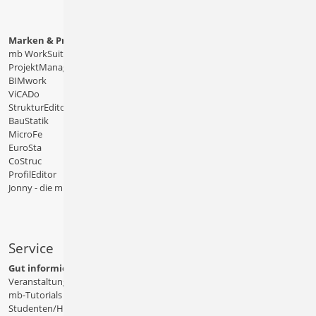
Marken & Produkte
mb WorkSuite
ProjektManager
BIMwork
ViCADo
StrukturEditor
BauStatik
MicroFe
EuroSta
CoStruc
ProfilEditor
Jonny - die mb-App
Service
Gut informiert
Veranstaltungen
mb-Tutorials
Studenten/Hochschule