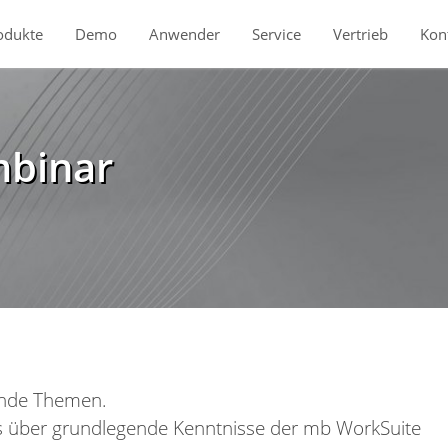
odukte
Demo
Anwender
Service
Vertrieb
Kon
mbinar
fende Themen.
its über grundlegende Kenntnisse der mb WorkSuite