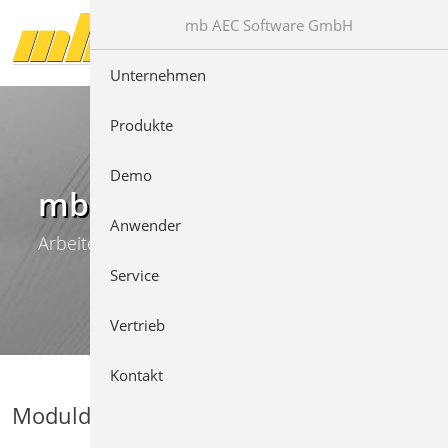
Direkt zur Hauptnavigation springen
Direkt zum Inhalt springen
mb AEC Software GmbH
Unternehmen
Produkte
Demo
mb WorkSuite
Anwender
Arbeiten mit Komfort
Service
Vertrieb
Kontakt
Moduldetails