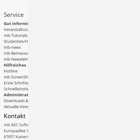
Service
Gut informiert
Veranstaltungen
mb-Tutorials
Studenten/Hochschule
mb-news
mb-Bemessungstafeln
mb-Newsletter
Hilfreiches
Hotline
mb ScreenShare
Erste Schritte
Schnelleinstiege & Doku
Administratives
Downloads & Patches
Aktuelle Hinweise
Kontakt
mb AEC Software GmbH
Europaallee 14
67657 Kaiserslautern