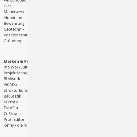
Verbundbau
Glas
Mauerwerk
Aluminium
Bewehrung
Geotechnik
Positionsstatik
Gründung
Marken & Produkte
mb WorkSuite
ProjektManager
BIMwork
ViCADo
StrukturEditor
BauStatik
MicroFe
EuroSta
CoStruc
ProfilEditor
Jonny - die mb-App