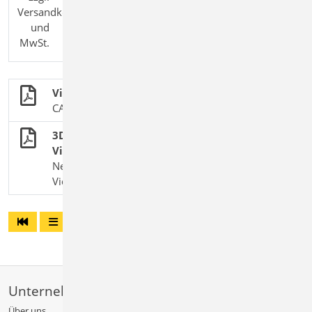
Versandkosten
und
MwSt.
ViCADo
CAD-System für Architektur & Tragwerksplanung
3D-Export für spezifische
Visualisierungssoftware
Neuer Weg zu fotorealistischen Bildern und
Videos
Unternehmen
Über uns