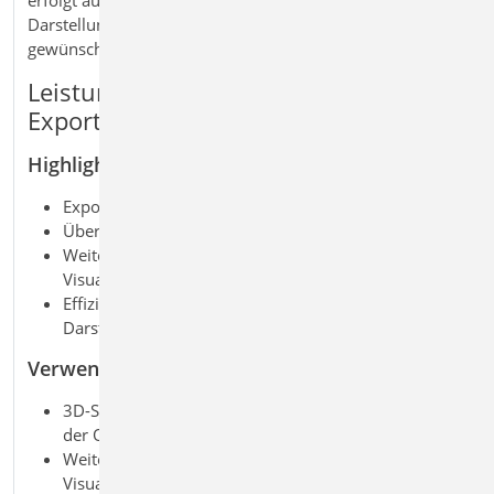
Darstellungsoptionen aus ViCADo, sodass genau die
gewünschten Inhalte exportiert werden.
Leistungsmerkmale ViCADo.dae/fbx
Export von DAE-/FBX-Dateien
Highlights
Export von 3D
‑
Modellen in DAE- und FBX
‑
Formate
Übergabe inklusive Materialien und Texturen
Weiterbearbeitung in spezialisierter
Visualisierungssoftware
Effizienter Workflow von Modell zu fotorealistischer
Darstellung
Verwendung
3D-Schnittstelle zum Datenaustausch inkl. Texturen
der Oberflächen
Weiterbearbeitung in spezifischer
Visualisierungssoftware