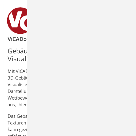
ViCADo.dae/fbx Export von DAE-/FBX-Dateien
Gebäudemodelle für externe
Visualisierung weiterverarbeiten
Mit ViCADo.dae/fbx exportieren Sie Ihr
3D‑Gebäudemodell in professionelle
Visualisierungssoftware und erstellen fotorealistische
Darstellungen. Für hochwertige Präsentationen und
Wettbewerbe reichen Standarddarstellungen oft nicht
aus, hier bietet das Modul die passende Schnittstelle.
Das Gebäudemodell wird inklusive Materialien und
Texturen in die Formate DAE oder FBX überführt und
kann gezielt weiterbearbeitet werden. Die Übergabe
erfolgt auf Basis der aktuellen Sichtbarkeits- und