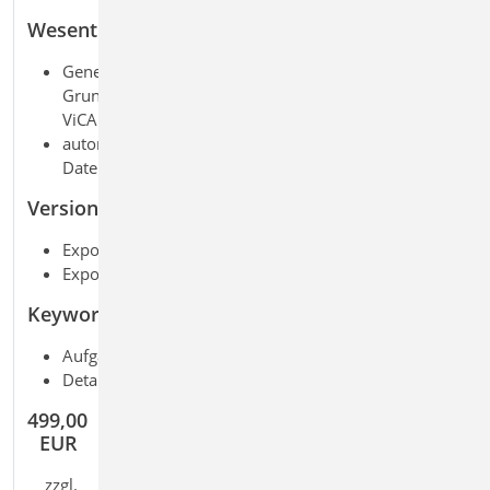
Wesentliche Merkmale
Generierung eines 3D-Gebäudemodells auf
Grundlage der Sichtbarkeitseinstellungen einer
ViCADo-Visualisierung
automatisierte Bereitstellung aller Texturen für den
Datenaustausch
Versionierung
Export im dae-Format, Version 1.5
Export im fbx-Format, Version 7.5
Keywords
Aufgaben: Architektur; CAD; Bauphysik
Detailaufgaben: Architekturmodell
499,00
EUR
zzgl.