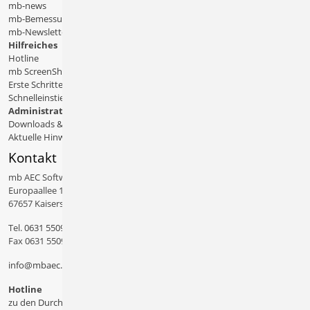
mb-news
mb-Bemessungstafeln
mb-Newsletter
Hilfreiches
Hotline
mb ScreenShare
Erste Schritte
Schnelleinstiege & Doku
Administratives
Downloads & Patches
Aktuelle Hinweise
Kontakt
mb AEC Software GmbH
Europaallee 14
67657 Kaiserslautern
Tel.
0631 550999 11
Fax 0631 550999 20
info@mbaec.de
Hotline
zu den Durchwahlen