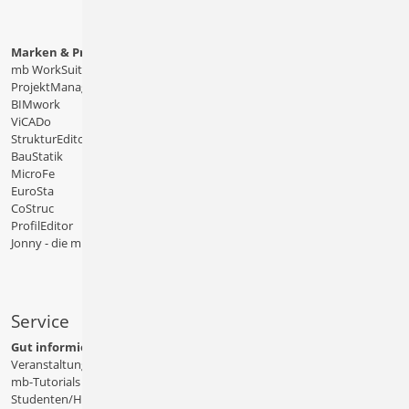
Marken & Produkte
mb WorkSuite
ProjektManager
BIMwork
ViCADo
StrukturEditor
BauStatik
MicroFe
EuroSta
CoStruc
ProfilEditor
Jonny - die mb-App
Service
Gut informiert
Veranstaltungen
mb-Tutorials
Studenten/Hochschule