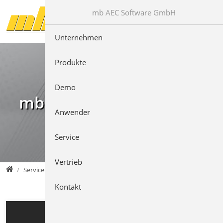
Direkt zur Hauptnavigation springen
Direkt zum Inhalt springen
mb AEC Software GmbH
Unternehmen
Produkte
Demo
mb Videos
Anwender
Service
Vertrieb
mb AEC Software GmbH
Service
Kontakt