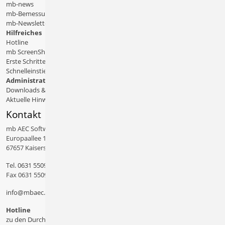
mb-news
mb-Bemessungstafeln
mb-Newsletter
Hilfreiches
Hotline
mb ScreenShare
Erste Schritte
Schnelleinstiege & Doku
Administratives
Downloads & Patches
Aktuelle Hinweise
Kontakt
mb AEC Software GmbH
Europaallee 14
67657 Kaiserslautern
Tel.
0631 550999 11
Fax 0631 550999 20
info@mbaec.de
Hotline
zu den Durchwahlen