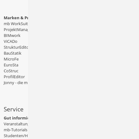
Marken & Produkte
mb WorkSuite
ProjektManager
BIMwork
ViCADo
StrukturEditor
BauStatik
MicroFe
EuroSta
CoStruc
ProfilEditor
Jonny - die mb-App
Service
Gut informiert
Veranstaltungen
mb-Tutorials
Studenten/Hochschule