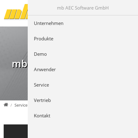
Direkt zur Hauptnavigation springen
Direkt zum Inhalt springen
mb AEC Software GmbH
Unternehmen
Produkte
Demo
mb Videos
Anwender
Service
Vertrieb
mb AEC Software GmbH
Service
Kontakt