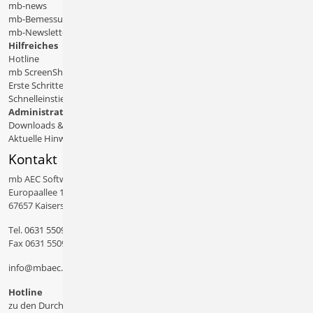
mb-news
mb-Bemessungstafeln
mb-Newsletter
Hilfreiches
Hotline
mb ScreenShare
Erste Schritte
Schnelleinstiege & Doku
Administratives
Downloads & Patches
Aktuelle Hinweise
Kontakt
mb AEC Software GmbH
Europaallee 14
67657 Kaiserslautern
Tel.
0631 550999 11
Fax 0631 550999 20
info@mbaec.de
Hotline
zu den Durchwahlen