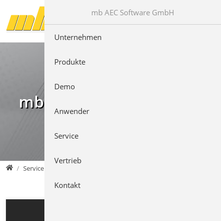
Direkt zur Hauptnavigation springen
Direkt zum Inhalt springen
mb AEC Software GmbH
Unternehmen
Produkte
Demo
mb Videos
Anwender
Service
Vertrieb
mb AEC Software GmbH
Service
Kontakt