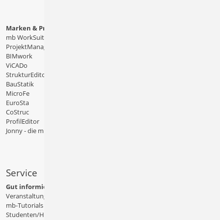
Marken & Produkte
mb WorkSuite
ProjektManager
BIMwork
ViCADo
StrukturEditor
BauStatik
MicroFe
EuroSta
CoStruc
ProfilEditor
Jonny - die mb-App
Service
Gut informiert
Veranstaltungen
mb-Tutorials
Studenten/Hochschule