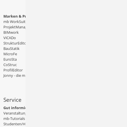
Marken & Produkte
mb WorkSuite
ProjektManager
BIMwork
ViCADo
StrukturEditor
BauStatik
MicroFe
EuroSta
CoStruc
ProfilEditor
Jonny - die mb-App
Service
Gut informiert
Veranstaltungen
mb-Tutorials
Studenten/Hochschule