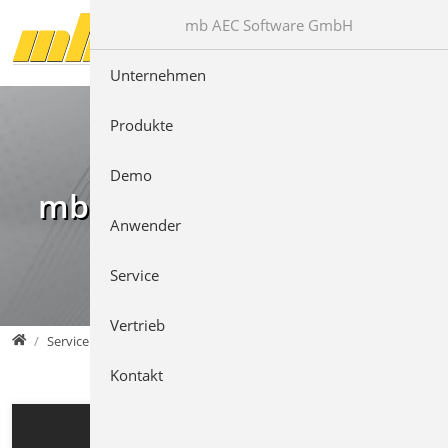
Direkt zur Hauptnavigation springen
Direkt zum Inhalt springen
mb AEC Software GmbH
Unternehmen
Produkte
Demo
mb Videos
Anwender
Service
Vertrieb
mb AEC Software GmbH
Service
Kontakt