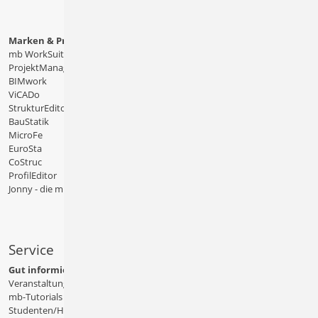
Marken & Produkte
mb WorkSuite
ProjektManager
BIMwork
ViCADo
StrukturEditor
BauStatik
MicroFe
EuroSta
CoStruc
ProfilEditor
Jonny - die mb-App
Service
Gut informiert
Veranstaltungen
mb-Tutorials
Studenten/Hochschule