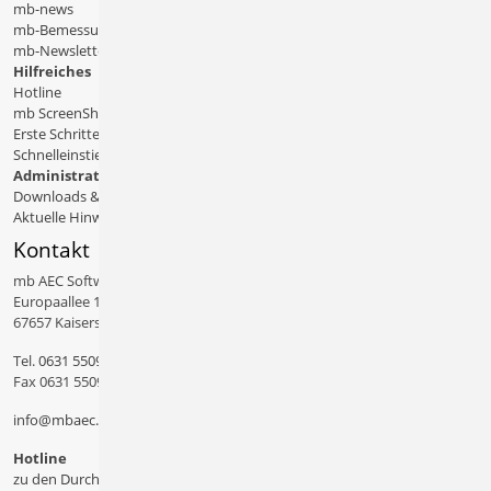
mb-news
mb-Bemessungstafeln
mb-Newsletter
Hilfreiches
Hotline
mb ScreenShare
Erste Schritte
Schnelleinstiege & Doku
Administratives
Downloads & Patches
Aktuelle Hinweise
Kontakt
mb AEC Software GmbH
Europaallee 14
67657 Kaiserslautern
Tel.
0631 550999 11
Fax 0631 550999 20
info@mbaec.de
Hotline
zu den Durchwahlen