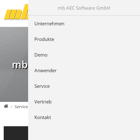
Direkt zur Hauptnavigation springen
Direkt zum Inhalt springen
mb AEC Software GmbH
Unternehmen
Produkte
Demo
mb Videos
Anwender
Service
Vertrieb
mb AEC Software GmbH
Service
Kontakt