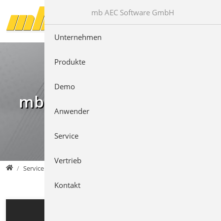
Direkt zur Hauptnavigation springen
Direkt zum Inhalt springen
mb AEC Software GmbH
Unternehmen
Produkte
Demo
mb Videos
Anwender
Service
Vertrieb
mb AEC Software GmbH
Service
Kontakt