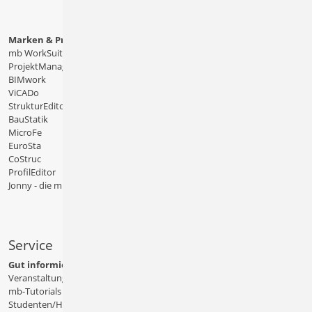
Marken & Produkte
mb WorkSuite
ProjektManager
BIMwork
ViCADo
StrukturEditor
BauStatik
MicroFe
EuroSta
CoStruc
ProfilEditor
Jonny - die mb-App
Service
Gut informiert
Veranstaltungen
mb-Tutorials
Studenten/Hochschule