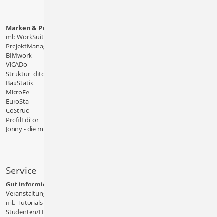
Marken & Produkte
mb WorkSuite
ProjektManager
BIMwork
ViCADo
StrukturEditor
BauStatik
MicroFe
EuroSta
CoStruc
ProfilEditor
Jonny - die mb-App
Service
Gut informiert
Veranstaltungen
mb-Tutorials
Studenten/Hochschule