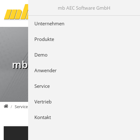
Direkt zur Hauptnavigation springen
Direkt zum Inhalt springen
mb AEC Software GmbH
Unternehmen
Produkte
Demo
mb Videos
Anwender
Service
Vertrieb
mb AEC Software GmbH
Service
Kontakt