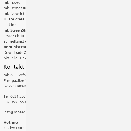
mb-news
mb-Bemessungstafeln
mb-Newsletter
Hilfreiches
Hotline
mb ScreenShare
Erste Schritte
Schnelleinstiege & Doku
Administratives
Downloads & Patches
Aktuelle Hinweise
Kontakt
mb AEC Software GmbH
Europaallee 14
67657 Kaiserslautern
Tel.
0631 550999 11
Fax 0631 550999 20
info@mbaec.de
Hotline
zu den Durchwahlen