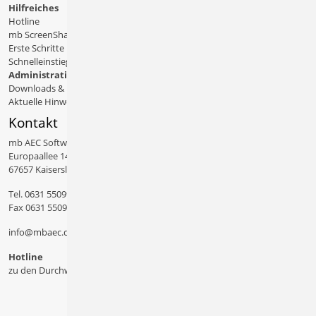
Hilfreiches
Hotline
mb ScreenShare
Erste Schritte
Schnelleinstiege & Doku
Administratives
Downloads & Patches
Aktuelle Hinweise
Kontakt
mb AEC Software GmbH
Europaallee 14
67657 Kaiserslautern
Tel.
0631 550999 11
Fax 0631 550999 20
info@mbaec.de
Hotline
zu den Durchwahlen