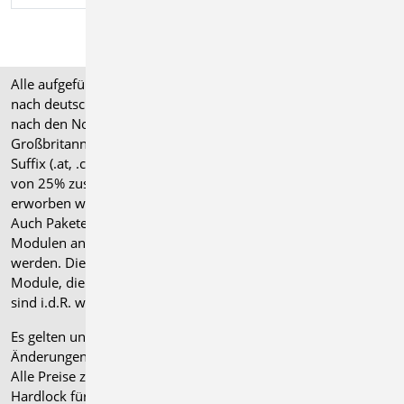
Alle aufgeführten Preise verstehen sich für Module/Pakete
nach deutschen Normgrundlagen (".de"). Module, die auch
nach den Normen für Österreich, Schweiz, Italien und
Großbritannien verfügbar sind, tragen ein entsprechendes
Suffix (.at, .ch, .it bzw. .uk) und können gegen einen Aufpreis
von 25% zusammen mit dem jeweiligen ".de"-Modul
erworben werden.
Auch Pakete können gegen einen Aufpreis von 25% mit
Modulen anderer Normen (.at, .ch, .it bzw. .uk) erweitert
werden. Die Paketerweiterung umfasst alle entsprechenden
Module, die zum Zeitpunkt des Kaufs verfügbar sind. Das
sind i.d.R. weniger Module als nach deutscher Norm.
Es gelten unsere
Allgemeinen Geschäftsbedingungen
.
Änderungen und Irrtümer vorbehalten.
Alle Preise zzgl. Versandkosten und gesetzlicher MwSt.
Hardlock für Einzelplatzlizenz, je Arbeitsplatz erforderlich