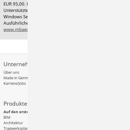
EUR 95,00. Folgelizenz-/Netzwerkbedingungen auf Anfrage.
®
Unterstützte Betriebssysteme: Windows
11 (24H2),
Windows Server 2025 mit Windows Terminal Server.
Ausführliche Informationen auf
www.mbaec.de/service/systemvoraussetzungen
Unternehmen
Über uns
Made in Germany
Karriere/Jobs
Produkte
Auf den ersten Blick
BIM
Architektur
Tragwerksplanung