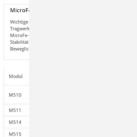
MicroFe Modellanalyse
1.799,-
EUR
Wichtige und hilfreiche Informationen zum
zzgl.
Tragwerk liefern die Module in diesem
Versandko
MicroFe-Paket: Von Grundfrequenz über
und
Stabilität bis zur kinematischen
MwSt.
Beweglichkeit.
Einzelpreis
Modul
Beschreibung
EUR
Grundfrequenz,
M510
599,00
Grundschwingformen
M511
Stabilitätsuntersuchung
599,00
M514
Numerik-Test
599,00
M515
Kinematik-Test
599,00