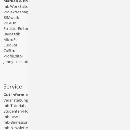
Marken & Produkte
mb WorkSuite
ProjektManager
BIMwork
ViCADo
StrukturEditor
BauStatik
MicroFe
EuroSta
CoStruc
ProfilEditor
Jonny - die mb-App
Service
Gut informiert
Veranstaltungen
mb-Tutorials
Studenten/Hochschule
mb-news
mb-Bemessungstafeln
mb-Newsletter