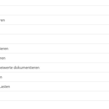
n
ren
ieren
eren
lbeiwerte dokumentieren
en
Lasten