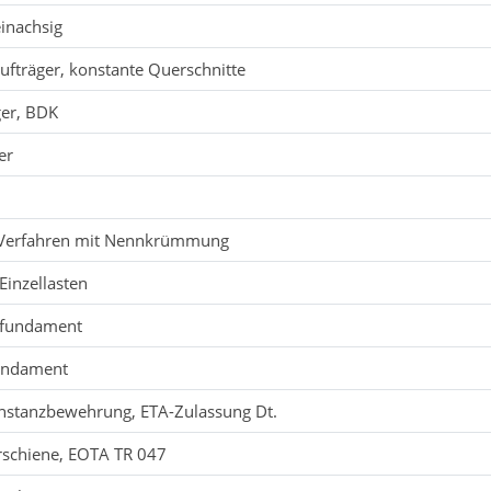
einachsig
ufträger, konstante Querschnitte
ger, BDK
er
, Verfahren mit Nennkrümmung
inzellasten
enfundament
fundament
stanzbewehrung, ETA-Zulassung Dt.
schiene, EOTA TR 047