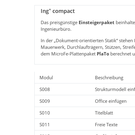
+
Ing
compact
Das preisgünstige
Einsteigerpaket
beinhalte
Ingenieurbüro.
In der „Dokument-orientierten Statik“ stehen
Mauerwerk, Durchlaufträgern, Stützen, Stre
dem MicroFe-Plattenpaket
PlaTo
berechnet 
Modul
Beschreibung
S008
Strukturmodell ein
S009
Office einfügen
S010
Titelblatt
S011
Freie Texte