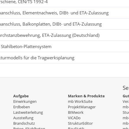
schiene, CEN/TS 1992-4
anschluss, Elementnachweis, DIBt- und ETA-Zulassung
nschluss, Balkonplatten, DIBt- und ETA-Zulassung
urchstanzbewehrung, ETA-Zulassung (Deutschland)
- Stahlbeton-Plattensystem
ukturmodells für die Tragwerksplanung
Se
Aufgabe
Marken & Produkte
Gut
Einwirkungen
mb WorkSuite
Ver
Erdbeben
ProjektManager
mb-
Lastweiterleitung
BIMwork
Stu
Aussteifung
ViCADo
mb
Brandschutz
StrukturEditor
mb-
Beton-/Stahlbeton
BauStatik
mb-