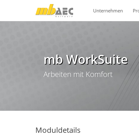
Direkt zur Hauptnavigation springen
Direkt zum Inhalt springen
Unternehmen
Pr
mb WorkSuite
Arbeiten mit Komfort
Moduldetails