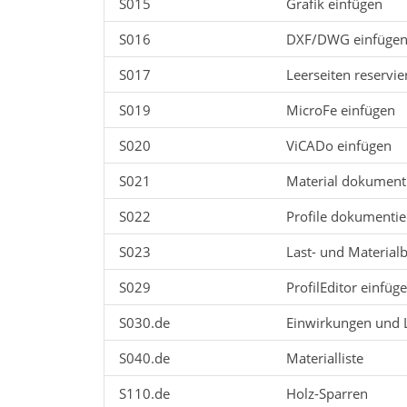
S015
Grafik einfügen
S016
DXF/DWG einfüge
S017
Leerseiten reservie
S019
MicroFe einfügen
S020
ViCADo einfügen
S021
Material dokument
S022
Profile dokumenti
S023
Last- und Materia
S029
ProfilEditor einfüg
S030.de
Einwirkungen und 
S040.de
Materialliste
S110.de
Holz-Sparren