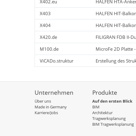
X402.eu
HALFEN HTA-Anker
X403
HALFEN HIT-Balkon
X404
HALFEN HIT-Balkona
X420.de
FILIGRAN FDB II-D
M100.de
MicroFe 2D Platte 
ViCADo.struktur
Erstellung des Str
Unternehmen
Produkte
Über uns
Auf den ersten Blick
Made in Germany
BIM
Karriere/Jobs
Architektur
Tragwerksplanung
BIM Tragwerksplanung