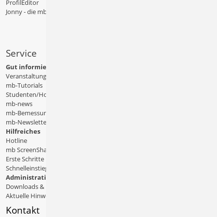
ProfilEditor
Jonny - die mb-App
Service
Gut informiert
Veranstaltungen
mb-Tutorials
Studenten/Hochschule
mb-news
mb-Bemessungstafeln
mb-Newsletter
Hilfreiches
Hotline
mb ScreenShare
Erste Schritte
Schnelleinstiege & Doku
Administratives
Downloads & Patches
Aktuelle Hinweise
Kontakt