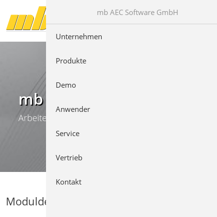
Direkt zur Hauptnavigation springen
Direkt zum Inhalt springen
mb AEC Software GmbH
Unternehmen
Produkte
Demo
mb WorkSuite
Anwender
Arbeiten mit Komfort
Service
Vertrieb
Kontakt
Moduldetails