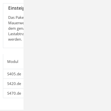
Einsteigerpaket "Mauerwerk"
299,-
EUR
Das Paket ermöglicht den Nachweis von
zzgl.
Mauerwerk nach dem vereinfachten und
Versandko
dem genauen Verfahren. Außerdem kann der
und
Lastabtrag innerhalb einer Wand untersucht
MwSt.
werden.
Einzelpreis
Modul
Beschreibung
EUR
S405.de
Mauerwerk-Stütze
199,00
S420.de
Mauerwerk-Wand, Einzellasten
199,00
S470.de
Lastabtrag Wand
199,00