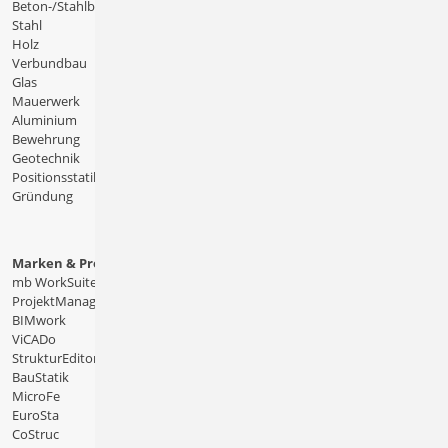
Beton-/Stahlbeton
Stahl
Holz
Verbundbau
Glas
Mauerwerk
Aluminium
Bewehrung
Geotechnik
Positionsstatik
Gründung
Marken & Produkte
mb WorkSuite
ProjektManager
BIMwork
ViCADo
StrukturEditor
BauStatik
MicroFe
EuroSta
CoStruc