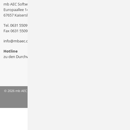
mb AEC Software GmbH
Europaallee 14
67657 Kaiserslautern
Tel.
0631 550999 11
Fax 0631 550999 20
info@mbaec.de
Hotline
zu den Durchwahlen
© 2026 mb AEC Software GmbH
AGB
Datenschutzinformation
Impressum