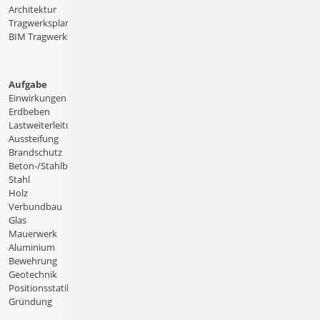
Architektur
Tragwerksplanung
BIM Tragwerksplanung
Aufgabe
Einwirkungen
Erdbeben
Lastweiterleitung
Aussteifung
Brandschutz
Beton-/Stahlbeton
Stahl
Holz
Verbundbau
Glas
Mauerwerk
Aluminium
Bewehrung
Geotechnik
Positionsstatik
Gründung