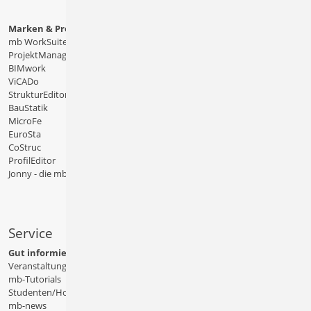
Marken & Produkte
mb WorkSuite
ProjektManager
BIMwork
ViCADo
StrukturEditor
BauStatik
MicroFe
EuroSta
CoStruc
ProfilEditor
Jonny - die mb-App
Service
Gut informiert
Veranstaltungen
mb-Tutorials
Studenten/Hochschule
mb-news