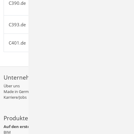
C390.de
Querschnittswerte,
1.199,00
Dehnungsverteilung
Verbund-Trägerquerschnitte, große
C393.de
1.199,00
Stegausschnitte
Verbund-Stützen mit
C401.de
2.499,00
Heißbemessung
Unternehmen
Über uns
Made in Germany
Karriere/Jobs
Produkte
Auf den ersten Blick
BIM