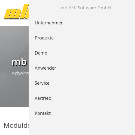
Direkt zur Hauptnavigation springen
Direkt zum Inhalt springen
mb AEC Software GmbH
Unternehmen
Produkte
Demo
mb WorkSuite
Anwender
Arbeiten mit Komfort
Service
Vertrieb
Kontakt
Moduldetails