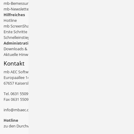
mb-Bemessungstafeln
mb-Newsletter
Hilfreiches
Hotline
mb ScreenShare
Erste Schritte
Schnelleinstiege & Doku
Administratives
Downloads & Patches
Aktuelle Hinweise
Kontakt
mb AEC Software GmbH
Europaallee 14
67657 Kaiserslautern
Tel.
0631 550999 11
Fax 0631 550999 20
info@mbaec.de
Hotline
zu den Durchwahlen