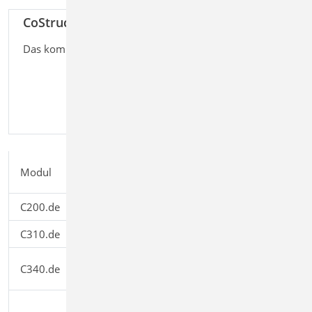
CoStruc+
6.999,-
EUR
Das komplette Verbundbau-Paket
zzgl.
Versandko
und
MwSt.
Einzelpreis
Modul
Beschreibung
EUR
C200.de
Verbund-Decke
1.199,00
C310.de
Verbund-Einfeldträger
1.199,00
Verbund-Durchlaufträger mit
C340.de
2.499,00
Heißbemessung
Verbund-Trägerquerschnitte,