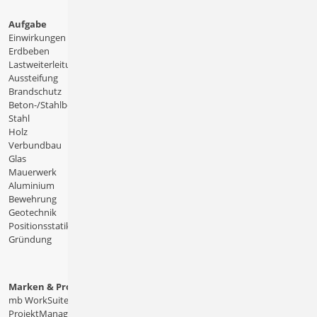
Aufgabe
Einwirkungen
Erdbeben
Lastweiterleitung
Aussteifung
Brandschutz
Beton-/Stahlbeton
Stahl
Holz
Verbundbau
Glas
Mauerwerk
Aluminium
Bewehrung
Geotechnik
Positionsstatik
Gründung
Marken & Produkte
mb WorkSuite
ProjektManager