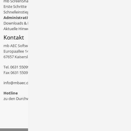
mb ScreenShare
Erste Schritte
Schnelleinstiege & Doku
Administratives
Downloads & Patches
Aktuelle Hinweise
Kontakt
mb AEC Software GmbH
Europaallee 14
67657 Kaiserslautern
Tel.
0631 550999 11
Fax 0631 550999 20
info@mbaec.de
Hotline
zu den Durchwahlen