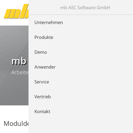
Direkt zur Hauptnavigation springen
Direkt zum Inhalt springen
mb AEC Software GmbH
Unternehmen
Produkte
Demo
mb WorkSuite
Anwender
Arbeiten mit Komfort
Service
Vertrieb
Kontakt
Moduldetails