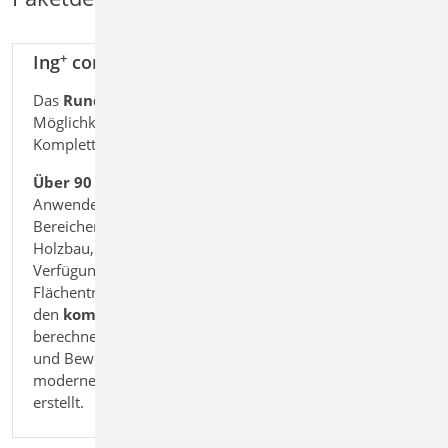
+
Ing
comfort
10.999,-
EUR
Das
Rundum-Sorglos-Paket
umfasst alle
zzgl.
Möglichkeiten und viele Module des
+
Versandko
Komplettsystems Ing
.
und
Über 90 Einzelmodule
stehen dem
MwSt.
Anwender für statische Berechnungen in den
Bereichen Beton- und Stahlbetonbau,
Holzbau, Stahlbau und Mauerwerksbau zur
Verfügung. Räumliche Stab- und
Flächentragwerke kann der Anwender mit
den
kompletten MicroFe-Funktionen
berechnen und bemessen. Positions-, Schal-
und Bewehrungspläne werden mit dem
modernen 3D-CAD-System
ViCADo.ing
erstellt.