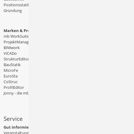
Positionsstatik
Gründung
Marken & Produkte
mb WorkSuite
ProjektManager
BIMwork
ViCADo
StrukturEditor
BauStatik
MicroFe
EuroSta
CoStruc
ProfilEditor
Jonny - die mb-App
Service
Gut informiert
Veranstaltungen