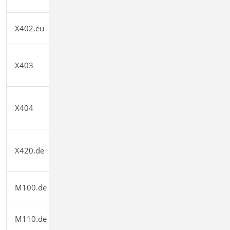
TR 047
HALFEN HTA-Ankerschiene, CEN/TS
X402.eu
0,00
1992-4
HALFEN HIT-Balkonanschluss,
X403
Elementnachweis, DIBt- und ETA-
0,00
Zulassung
HALFEN HIT-Balkonanschluss,
X404
Balkonplatten, DIBt- und ETA-
0,00
Zulassung
FILIGRAN FDB II-
X420.de
Durchstanzbewehrung, ETA-
0,00
Zulassung (Deutschland)
MicroFe 2D Platte - Stahlbeton-
M100.de
1.499,00
Plattensystem
MicroFe 2D Scheibe - Stahlbeton-
M110.de
999,00
Scheibensysteme