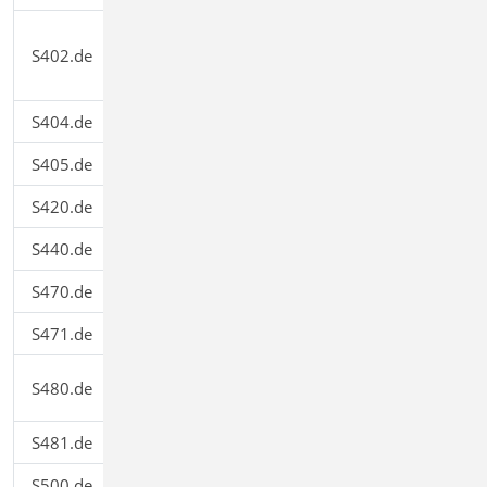
Stahlbeton-Stütze, Verfahren mit
S402.de
Nennkrümmung u. numerisches
499,00
Verfahren
S404.de
Stahl-Stütze
299,00
S405.de
Mauerwerk-Stütze
199,00
S420.de
Mauerwerk-Wand, Einzellasten
199,00
S440.de
Stahlbeton-Wand
199,00
S470.de
Lastabtrag Wand
199,00
S471.de
Knicklängen-Berechnung
199,00
Stahl-Stützenfuß, eingespannt in
S480.de
199,00
Köcher
S481.de
Stahl-Stützenfuß, gelenkig
199,00
S500.de
Stahlbeton-Streifenfundament
199,00