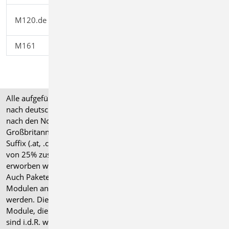
MicroFe 3D Faltwerk - Stahlbeton-
M120.de
2.499,00
Faltwerksysteme
M161
Lastübergabe, Lastübernahme
399,00
Alle aufgeführten Preise verstehen sich für Module/Pakete
nach deutschen Normgrundlagen (".de"). Module, die auch
nach den Normen für Österreich, Schweiz, Italien und
Großbritannien verfügbar sind, tragen ein entsprechendes
Suffix (.at, .ch, .it bzw. .uk) und können gegen einen Aufpreis
von 25% zusammen mit dem jeweiligen ".de"-Modul
erworben werden.
Auch Pakete können gegen einen Aufpreis von 25% mit
Modulen anderer Normen (.at, .ch, .it bzw. .uk) erweitert
werden. Die Paketerweiterung umfasst alle entsprechenden
Module, die zum Zeitpunkt des Kaufs verfügbar sind. Das
sind i.d.R. weniger Module als nach deutscher Norm.