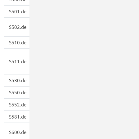
S501.de
Stahlbeton-Randstreifenfundament
299,00
Stahlbeton-Fundamentbalken,
S502.de
299,00
elastisch gebettet
S510.de
Stahlbeton-Einzelfundament
199,00
Stahlbeton-Einzel- und
S511.de
Köcherfundament, exzentrische
399,00
Belastung
S530.de
Stahlbeton-Winkelstützwand
499,00
S550.de
Stahlbeton-Kellerwand
399,00
S552.de
Mauerwerk-Kellerwand
399,00
S581.de
Grundbruchberechnung
199,00
Stabwerke, ebene Systeme,
S600.de
299,00
Schnittgrößen und Verformungen