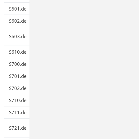
S601.de
Stahl-Stabwerk, ebene Systeme
399,00
S602.de
Holz-Stabwerk, ebene Systeme
399,00
Stahlbeton-Stabwerk, ebene
S603.de
399,00
Systeme
S610.de
Holz-Fachwerk, Dachbinder
499,00
S700.de
Stahl-Laschenstoß
299,00
S701.de
Stahl-Stirnplattenstoß
199,00
S702.de
Stahl-Querkraftanschluss
199,00
S710.de
Stahl-Konsole
199,00
S711.de
Stahlbeton-Konsole
399,00
Stahl-Schweißnahtnachweis,
S721.de
199,00
Walzprofile