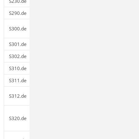
S230.de
Stahlbeton-Treppenlauf
399,00
S290.de
Stahlbeton-Durchstanznachweis
299,00
Stahlbeton-Durchlaufträger,
S300.de
199,00
konstante Querschnitte
S301.de
Stahl-Durchlaufträger, BDK
199,00
S302.de
Holz-Durchlaufträger
199,00
S310.de
Stahlbeton-Sturz
199,00
S311.de
Stahlbeton-Kragbalken
199,00
Stahl-Durchlaufträger, BDK,
S312.de
399,00
veränderliche Querschnitte
Stahlbeton-Durchlaufträger,
S320.de
Doppelbiegung, Normalkraft,
299,00
Torsion
Stahl-Durchlaufträger,