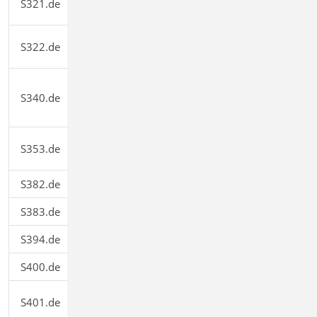
S321.de
499,00
Doppelbiegung, Torsion
Holz-Durchlaufträger,
S322.de
299,00
Doppelbiegung
Stahlbeton-Durchlaufträger,
S340.de
veränderliche Querschnitte,
399,00
Öffnungen
Holz-Durchlaufträger mit
S353.de
399,00
Verstärkung
S382.de
Holz-Trägerausklinkung
199,00
S383.de
Stahlbeton-Trägerausklinkung
299,00
S394.de
Holz-Gerbergelenksystem
199,00
S400.de
Holz-Stütze
199,00
Stahlbeton-Stütze, Verfahren mit
S401.de
299,00
Nennkrümmung