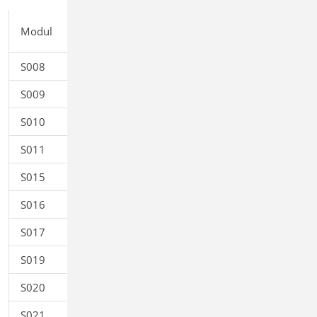
Einzelpreis
Modul
Beschreibung
EUR
S008
Strukturmodell einfügen
0,00
S009
Office einfügen
0,00
S010
Titelblatt
0,00
S011
Freie Texte
0,00
S015
Grafik einfügen
0,00
S016
DXF/DWG einfügen
0,00
S017
Leerseiten reservieren
0,00
S019
MicroFe einfügen
0,00
S020
ViCADo einfügen
0,00
S021
Material dokumentieren
0,00