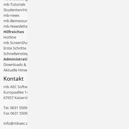
mb-Tutorials
Studenten/Hochschule
mb-news
mb-Bemessungstafeln
mb-Newsletter
Hilfreiches
Hotline
mb ScreenShare
Erste Schritte
Schnelleinstiege & Doku
Administratives
Downloads & Patches
Aktuelle Hinweise
Kontakt
mb AEC Software GmbH
Europaallee 14
67657 Kaiserslautern
Tel.
0631 550999 11
Fax 0631 550999 20
info@mbaec.de