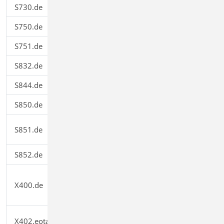
S730.de
Holz-Verbindungen, mechanisch
199,00
S750.de
Holz-Rahmenecke mit Dübelkreis
299,00
S751.de
Holz-Verbindungen, biegesteif
299,00
S832.de
Stahlbeton-Rissbreitenbeschränkung
199,00
S844.de
Stahlbeton-Bemessung, zweiachsig
299,00
S850.de
Stahlbeton-Bemessung, tabellarisch
199,00
Stahlbeton-Bemessung, zweiachsig,
S851.de
299,00
tabellarisch
S852.de
Holz-Bemessung, zweiachsig
299,00
HALFEN HDB-
X400.de
Durchstanzbewehrung, ETA-
0,00
Zulassung Dt.
HALFEN HTA-Ankerschiene, EOTA
X402.eota
0,00