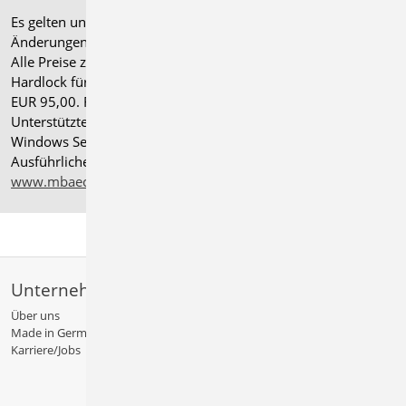
Es gelten unsere
Allgemeinen Geschäftsbedingungen
.
Änderungen und Irrtümer vorbehalten.
Alle Preise zzgl. Versandkosten und gesetzlicher MwSt.
Hardlock für Einzelplatzlizenz, je Arbeitsplatz erforderlich
EUR 95,00. Folgelizenz-/Netzwerkbedingungen auf Anfrage.
®
Unterstützte Betriebssysteme: Windows
11 (24H2),
Windows Server 2025 mit Windows Terminal Server.
Ausführliche Informationen auf
www.mbaec.de/service/systemvoraussetzungen
Unternehmen
Über uns
Made in Germany
Karriere/Jobs