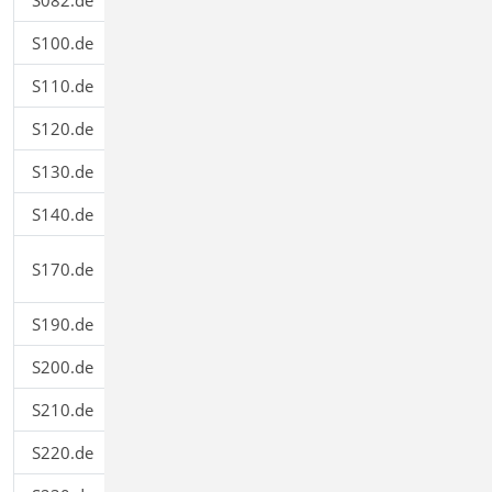
S082.de
Holz-Liste
199,00
S100.de
Holz-Dachsystem
499,00
S110.de
Holz-Sparren
199,00
S120.de
Holz-Grat- und Kehlsparren
299,00
S130.de
Holz-Pfette in Dachneigung
299,00
S140.de
Windrispenband
199,00
Holz-Dachbinder, Satteldachbinder
S170.de
299,00
mit gerader Unterkante
S190.de
Mauerwerk-Drempel
299,00
S200.de
Stahlbeton-Platte, einachsig
299,00
S210.de
Stahlbeton-Plattensystem
399,00
S220.de
Stahlbeton-Träger, deckengleich
199,00