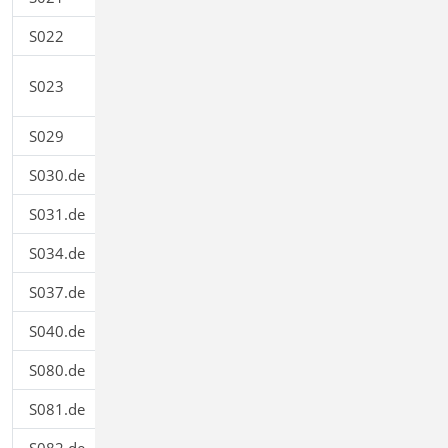
S022
Profile dokumentieren
0,00
Last- und Materialbeiwerte
S023
0,00
dokumentieren
S029
ProfilEditor einfügen
0,00
S030.de
Einwirkungen und Lasten
199,00
S031.de
Wind- und Schneelasten
299,00
S034.de
Erddruckermittlung
299,00
S037.de
Wind- und Schneelastzonen
199,00
S040.de
Materialliste
0,00
S080.de
Schneideskizze, Mattenbewehrung
199,00
S081.de
Stahlliste, Stabstahl
199,00