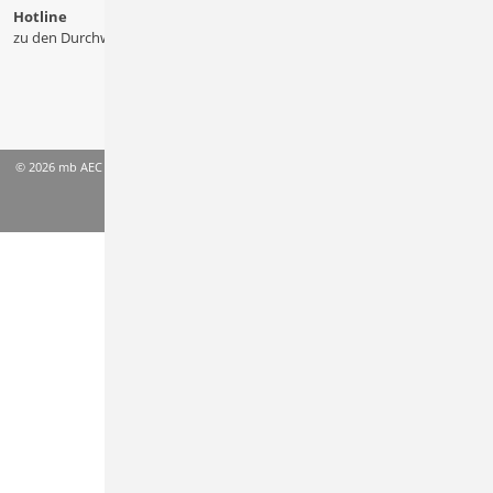
Hotline
zu den Durchwahlen
© 2026 mb AEC Software GmbH
AGB
Datenschutzinformation
Impressum