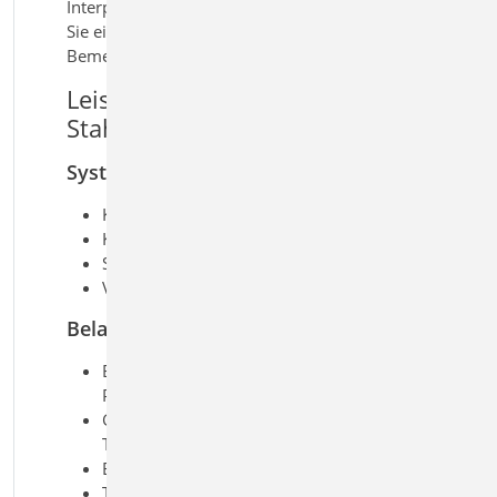
Interpretation der Ergebnisse. So erhalten
Sie eine praxisgerechte Lösung für die
Bemessung auskragender Bauteile.
Leistungsmerkmale S311.de
Stahlbeton-Kragbalken
System
Krag- oder Plattenbalken
Kragplatten
Stegaussparungen
Vouten
Belastung
Ermittlung des Träger- bzw.
Platteneigengewichts (automatisch)
Gleich-, Block- und beliebige
Trapezlasten
Einzellasten und -momente
Temperaturlasten