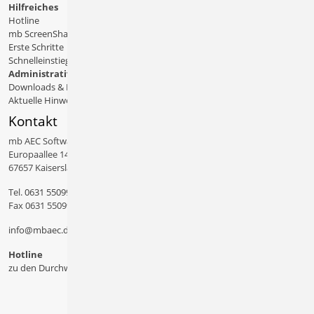
Hilfreiches
Hotline
mb ScreenShare
Erste Schritte
Schnelleinstiege & Doku
Administratives
Downloads & Patches
Aktuelle Hinweise
Kontakt
mb AEC Software GmbH
Europaallee 14
67657 Kaiserslautern
Tel.
0631 550999 11
Fax 0631 550999 20
info@mbaec.de
Hotline
zu den Durchwahlen