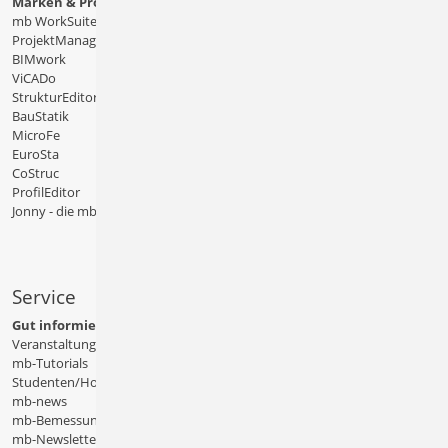
Marken & Produkte
mb WorkSuite
ProjektManager
BIMwork
ViCADo
StrukturEditor
BauStatik
MicroFe
EuroSta
CoStruc
ProfilEditor
Jonny - die mb-App
Service
Gut informiert
Veranstaltungen
mb-Tutorials
Studenten/Hochschule
mb-news
mb-Bemessungstafeln
mb-Newsletter