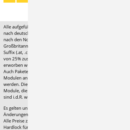
Alle aufgeführten Preise verstehen sich für Module/Pakete
nach deutschen Normgrundlagen (".de"). Module, die auch
nach den Normen für Österreich, Schweiz, Italien und
Großbritannien verfügbar sind, tragen ein entsprechendes
Suffix (.at, .ch, .it bzw. .uk) und können gegen einen Aufpreis
von 25% zusammen mit dem jeweiligen ".de"-Modul
erworben werden.
Auch Pakete können gegen einen Aufpreis von 25% mit
Modulen anderer Normen (.at, .ch, .it bzw. .uk) erweitert
werden. Die Paketerweiterung umfasst alle entsprechenden
Module, die zum Zeitpunkt des Kaufs verfügbar sind. Das
sind i.d.R. weniger Module als nach deutscher Norm.
Es gelten unsere
Allgemeinen Geschäftsbedingungen
.
Änderungen und Irrtümer vorbehalten.
Alle Preise zzgl. Versandkosten und gesetzlicher MwSt.
Hardlock für Einzelplatzlizenz, je Arbeitsplatz erforderlich