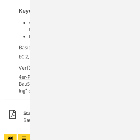
Keywords
Aufgaben: Beton-/Stahlbetonbau;
Massivbau; Tragwerksplanung
Detailaufgaben: Träger
Basiert auf den Normen:
EC 2, DIN EN 1992-1-2:2010-12
Verfügbar in den Paketen:
4er-Paket
,
10er-Paket
,
BauStatik classic
,
+
BauStatik comfort
,
Ing
classic
,
+
Ing
comfort
Stahlbetonbau
BauStatik-Module nach DIN EN 1992-1-1