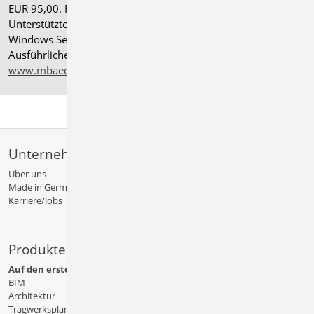
EUR 95,00. Folgelizenz-/Netzwerkbedingungen auf Anfrage.
®
Unterstützte Betriebssysteme: Windows
11 (24H2),
Windows Server 2025 mit Windows Terminal Server.
Ausführliche Informationen auf
www.mbaec.de/service/systemvoraussetzungen
Unternehmen
Über uns
Made in Germany
Karriere/Jobs
Produkte
Auf den ersten Blick
BIM
Architektur
Tragwerksplanung