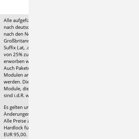
Alle aufgeführten Preise verstehen sich für Module/Pakete
nach deutschen Normgrundlagen (".de"). Module, die auch
nach den Normen für Österreich, Schweiz, Italien und
Großbritannien verfügbar sind, tragen ein entsprechendes
Suffix (.at, .ch, .it bzw. .uk) und können gegen einen Aufpreis
von 25% zusammen mit dem jeweiligen ".de"-Modul
erworben werden.
Auch Pakete können gegen einen Aufpreis von 25% mit
Modulen anderer Normen (.at, .ch, .it bzw. .uk) erweitert
werden. Die Paketerweiterung umfasst alle entsprechenden
Module, die zum Zeitpunkt des Kaufs verfügbar sind. Das
sind i.d.R. weniger Module als nach deutscher Norm.
Es gelten unsere
Allgemeinen Geschäftsbedingungen
.
Änderungen und Irrtümer vorbehalten.
Alle Preise zzgl. Versandkosten und gesetzlicher MwSt.
Hardlock für Einzelplatzlizenz, je Arbeitsplatz erforderlich
EUR 95,00. Folgelizenz-/Netzwerkbedingungen auf Anfrage.