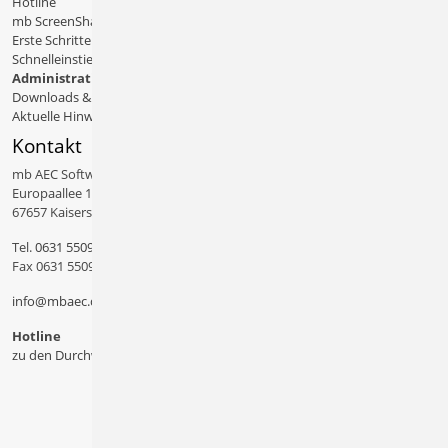
Hotline
mb ScreenShare
Erste Schritte
Schnelleinstiege & Doku
Administratives
Downloads & Patches
Aktuelle Hinweise
Kontakt
mb AEC Software GmbH
Europaallee 14
67657 Kaiserslautern
Tel.
0631 550999 11
Fax 0631 550999 20
info@mbaec.de
Hotline
zu den Durchwahlen