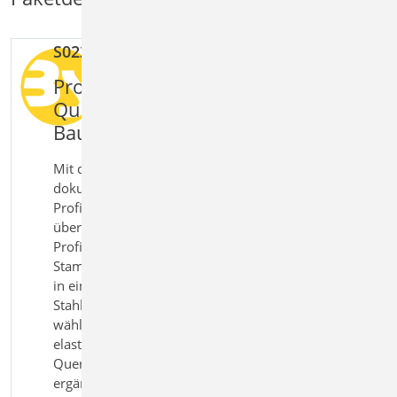
S022 Profile dokumentieren
kostenl
Profile und
Querschnittswerte in der
BauStatik dokumentieren
Mit dem Modul S022 Profile
dokumentieren geben Sie ausgewählte
Profile und Querschnittswerte
übersichtlich im Statikdokument aus.
Profile können aus den Projekt
Stammdaten übernommen und gebündelt
in einer Position dargestellt werden. Für
Stahlprofile lässt sich die Festigkeit gezielt
wählen. Die Ausgabe umfasst sowohl
elastische als auch plastische
Querschnittswerte und kann durch
ergänzende Vorbemerkungen und