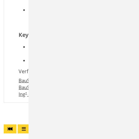
nachvollziehbaren Darstellung
Übersichtliche Dokumentation der
verwendeten Profile und
Querschnittsparameter
Keywords
Aufgaben: Dokumentation;
Tragwerksplanung
Detailaufgaben:
Verfügbar in den Paketen:
BauStatik compact
,
BauStatik classic
,
+
BauStatik comfort
,
Ing
compact
,
+
+
Ing
classic
,
Ing
comfort