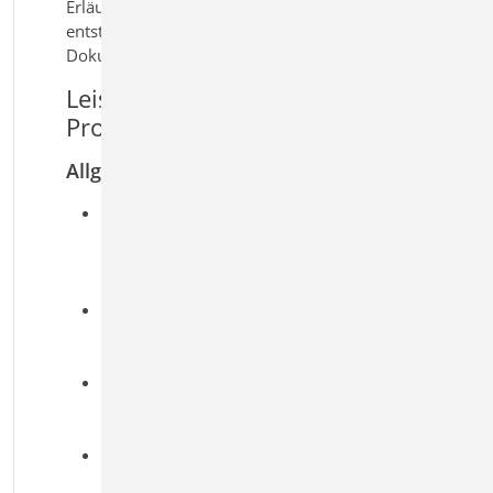
Erläuterungen erweitert werden. So
entsteht eine klare und nachvollziehbare
Dokumentation der verwendeten Profile.
Leistungsmerkmale S022
Profile dokumentieren
Allgemein
Auswahl von Profilen aus den Projekt
Stammdaten und gemeinsame
Ausgabe mehrerer Profile in einer
Position
Festlegung der Stahlfestigkeit für die
Ermittlung plastischer
Querschnittswerte
Ausgabe elastischer und plastischer
Querschnittswerte in der statischen
Dokumentation
Einbindung von Vorbemerkungen
und Erläuterungen zur