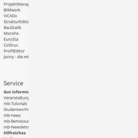
ProjektManager
BIMwork
ViCADo
StrukturEditor
BauStatik
MicroFe
EuroSta
CoStruc
ProfilEditor
Jonny - die mb-App
Service
Gut informiert
Veranstaltungen
mb-Tutorials
Studenten/Hochschule
mb-news
mb-Bemessungstafeln
mb-Newsletter
Hilfreiches