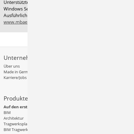
®
Unterstützte Betriebssysteme: Windows
11 (24H2),
Windows Server 2025 mit Windows Terminal Server.
Ausführliche Informationen auf
www.mbaec.de/service/systemvoraussetzungen
Unternehmen
Über uns
Made in Germany
Karriere/Jobs
Produkte
Auf den ersten Blick
BIM
Architektur
Tragwerksplanung
BIM Tragwerksplanung