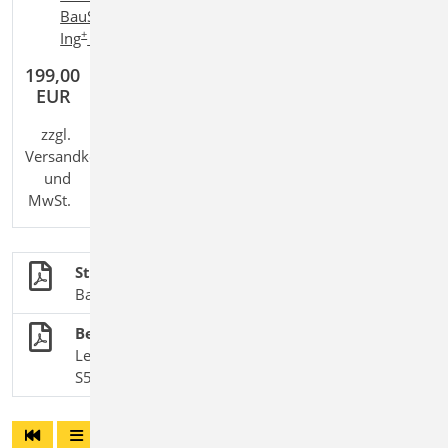
+
BauStatik classic
,
BauStatik comfort
,
Ing
compact
,
+
+
Ing
classic
,
Ing
comfort
199,00
EUR
zzgl.
Versandkosten
und
MwSt.
Stahlbetonbau
BauStatik-Module nach DIN EN 1992-1-1
Bemessung von Streifenfundamenten
Leistungsbeschreibung des BauStatik-Moduls
S500.de Streifenfundament