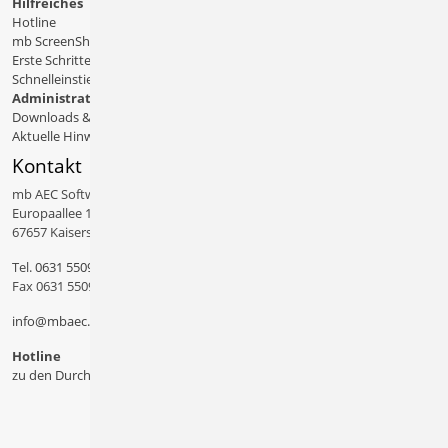
Hilfreiches
Hotline
mb ScreenShare
Erste Schritte
Schnelleinstiege & Doku
Administratives
Downloads & Patches
Aktuelle Hinweise
Kontakt
mb AEC Software GmbH
Europaallee 14
67657 Kaiserslautern
Tel.
0631 550999 11
Fax 0631 550999 20
info@mbaec.de
Hotline
zu den Durchwahlen