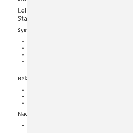
Leistungsmerkmale S500.de
Stahlbeton-Streifenfundament
System
bewehrte oder unbewehrte Ausführung
zentrische Anordnung unter der Wand
mit Überschüttung
mit aufliegender oder angeschlossener
Sohlplatte
Belastung
Ermittlung der Eigenlast (automatisch)
vertikale Einzellasten in Wandachse
Gleichlasten auf dem Fundament
Nachweise
Grenzzustand der Tragfähigkeit, EC 2
Ermittlung der Fundamentabmessungen