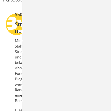
S500.de Stahlbeton-Streifenfundament
Streifenfundamente effizient und
normgerecht bemessen
Mit dem Modul S500.de
Stahlbeton‑Streifenfundament bemessen Sie
Streifenfundamente unter Wänden nach Eurocode 2
und Eurocode 7 direkt in der BauStatik. Für zentrisch
belastete Fundamente werden die erforderlichen
Abmessungen sowie, je nach Ausführung, die
Fundamentdicke oder die notwendige
Biegebewehrung automatisch ermittelt. Dabei
werden sowohl statische als auch geotechnische
Randbedingungen berücksichtigt. So erhalten Sie
eine sichere und praxisgerechte Lösung für die
Bemessung von Fundamenten.
Dieses Modul ist auch verfügbar als S500.at | .uk