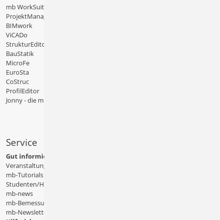
mb WorkSuite
ProjektManager
BIMwork
ViCADo
StrukturEditor
BauStatik
MicroFe
EuroSta
CoStruc
ProfilEditor
Jonny - die mb-App
Service
Gut informiert
Veranstaltungen
mb-Tutorials
Studenten/Hochschule
mb-news
mb-Bemessungstafeln
mb-Newsletter