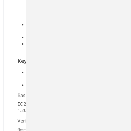
wahlweise auch als unbewehrte
Ausführung
Biege- und Querkraftbemessung
geotechnische Nachweise, EC 7
aufnehmbarer Sohldruck
Brandfall
Bewehrungswahl
Längs- und Querkraftbewehrung
Keywords
Aufgaben: Beton-/Stahlbetonbau; Massivbau;
Tragwerksplanung; Geotechnik; Grundbau
Detailaufgaben: Fundament; Wand
Basiert auf den Normen:
EC 2, DIN EN 1992-1-1:2011-01, EC 7, DIN EN 1997-
1:2009-09
Verfügbar in den Paketen:
4er-Paket
,
10er-Paket
,
BauStatik compact
,