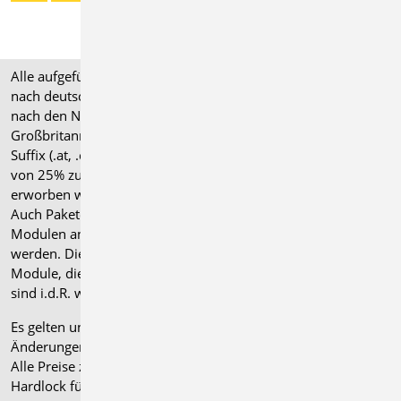
Alle aufgeführten Preise verstehen sich für Module/Pakete
nach deutschen Normgrundlagen (".de"). Module, die auch
nach den Normen für Österreich, Schweiz, Italien und
Großbritannien verfügbar sind, tragen ein entsprechendes
Suffix (.at, .ch, .it bzw. .uk) und können gegen einen Aufpreis
von 25% zusammen mit dem jeweiligen ".de"-Modul
erworben werden.
Auch Pakete können gegen einen Aufpreis von 25% mit
Modulen anderer Normen (.at, .ch, .it bzw. .uk) erweitert
werden. Die Paketerweiterung umfasst alle entsprechenden
Module, die zum Zeitpunkt des Kaufs verfügbar sind. Das
sind i.d.R. weniger Module als nach deutscher Norm.
Es gelten unsere
Allgemeinen Geschäftsbedingungen
.
Änderungen und Irrtümer vorbehalten.
Alle Preise zzgl. Versandkosten und gesetzlicher MwSt.
Hardlock für Einzelplatzlizenz, je Arbeitsplatz erforderlich