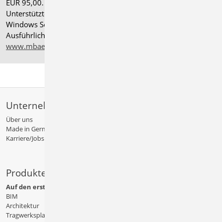
EUR 95,00. Folgelizenz-/Netzwerkbedingungen auf Anfrage.
®
Unterstützte Betriebssysteme: Windows
11 (24H2),
Windows Server 2025 mit Windows Terminal Server.
Ausführliche Informationen auf
www.mbaec.de/service/systemvoraussetzungen
Unternehmen
Über uns
Made in Germany
Karriere/Jobs
Produkte
Auf den ersten Blick
BIM
Architektur
Tragwerksplanung