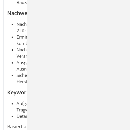
BauStatik
Nachweise
Nachweise nach EOTA TR 047, ETA
‑
Zulassung und EC
2 f
ü
r Ankerschienen
Ermittlung der Tragfähigkeit für Zug-, Quer- und
kombinierte Lasten
Nachweis von Betonversagen, Stahlversagen und
Verankerung
Ausgabe aller Nachweise und Ergebnisse mit
Ausnutzung
Sichere Bemessung auf Basis geprüfter
Herstellersoftware
Keywords
Aufgaben: Beton-/Stahlbetonbau; Massivbau;
Tragwerksplanung
Detailaufgaben: Detailnachweis
Basiert auf den Normen: