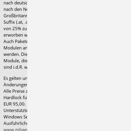
nach deutschen Normgrundlagen (".de"). Module, die auch
nach den Normen für Österreich, Schweiz, Italien und
Großbritannien verfügbar sind, tragen ein entsprechendes
Suffix (.at, .ch, .it bzw. .uk) und können gegen einen Aufpreis
von 25% zusammen mit dem jeweiligen ".de"-Modul
erworben werden.
Auch Pakete können gegen einen Aufpreis von 25% mit
Modulen anderer Normen (.at, .ch, .it bzw. .uk) erweitert
werden. Die Paketerweiterung umfasst alle entsprechenden
Module, die zum Zeitpunkt des Kaufs verfügbar sind. Das
sind i.d.R. weniger Module als nach deutscher Norm.
Es gelten unsere
Allgemeinen Geschäftsbedingungen
.
Änderungen und Irrtümer vorbehalten.
Alle Preise zzgl. Versandkosten und gesetzlicher MwSt.
Hardlock für Einzelplatzlizenz, je Arbeitsplatz erforderlich
EUR 95,00. Folgelizenz-/Netzwerkbedingungen auf Anfrage.
®
Unterstützte Betriebssysteme: Windows
11 (24H2),
Windows Server 2025 mit Windows Terminal Server.
Ausführliche Informationen auf
www.mbaec.de/service/systemvoraussetzungen