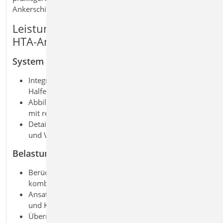
Ankerschienen im Stahlbetonbau.
Leistungsmerkmale X402.eota Halfen
HTA‑Ankerschiene, EOTA TR 047
System
Integration der originalen
Halfen
‑
Bemessungssoftware in die BauStatik
Abbildung von Ankerschienen in Stahlbetonbauteilen
mit realistischen Einbaubedingungen
Detaillierte Eingabe von Geometrie, Randabständen
und Verankerung
Belastung
Berücksichtigung von Zug- und Querkräften sowie
kombinierter Beanspruchung
Ansatz von Lasten in unterschiedlichen Richtungen
und Kombinationen
Übernahme vorhandener Einwirkungen aus der