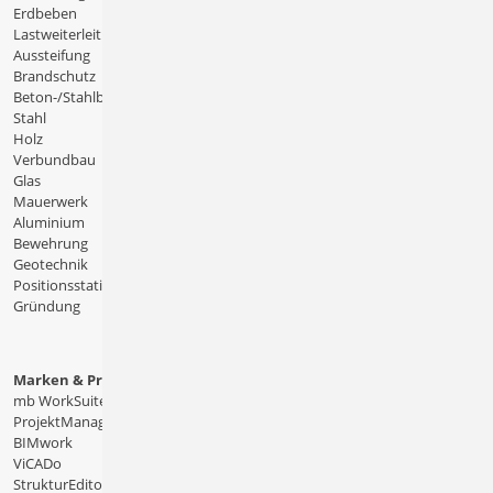
Erdbeben
Lastweiterleitung
Aussteifung
Brandschutz
Beton-/Stahlbeton
Stahl
Holz
Verbundbau
Glas
Mauerwerk
Aluminium
Bewehrung
Geotechnik
Positionsstatik
Gründung
Marken & Produkte
mb WorkSuite
ProjektManager
BIMwork
ViCADo
StrukturEditor