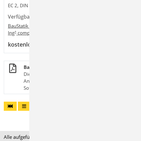
EC 2, DIN EN 1992-1-1:2011-01
Verfügbar in den Paketen:
BauStatik compact
,
BauStatik classic
,
BauStatik comfort
,
+
+
+
Ing
compact
,
Ing
classic
,
Ing
comfort
kostenlos
BauStatik.eXtended
Die X-Module in der BauStatik erweitern das
Anwendungsgebiet der Positionsstatik um
Software-Lösungen diverser Bauteillieferanten.
Alle aufgeführten Preise verstehen sich für Module/Pakete