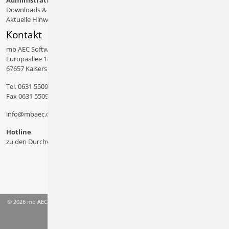
Administratives
Downloads & Patches
Aktuelle Hinweise
Kontakt
mb AEC Software GmbH
Europaallee 14
67657 Kaiserslautern
Tel.
0631 550999 11
Fax 0631 550999 20
info@mbaec.de
Hotline
zu den Durchwahlen
© 2026 mb AEC Software GmbH
AGB
Datenschutzinformation
Impressum