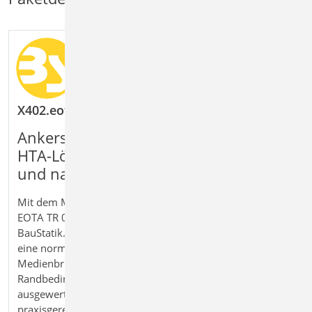
X402.eota HALFEN HTA-Ankerschiene, EOTA TR 0
Ankerschienen mit integrierter Halfen
HTA-Lösung nach EOTA bemessen
und nachweisen
Mit dem Modul X402.eota Halfen HTA‑Ankerschiene,
EOTA TR 047 bemessen Sie Ankerschienen direkt in der
BauStatik. Das integrierte Herstellerprogramm ermöglicht
eine normgerechte und geprüfte Auslegung ohne
Medienbruch. Geometrie, Einwirkungen und
Randbedingungen werden übernommen und vollständig
ausgewertet. So erhalten Sie eine sichere und
praxisgerechte Lösung für die Bemessung von