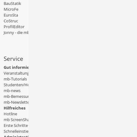
BauStatik
MicroFe
EuroSta
CoStruc
ProfilEditor
Jonny - die mb-App
Service
Gut informiert
Veranstaltungen
mb-Tutorials
Studenten/Hochschule
mb-news
mb-Bemessungstafeln
mb-Newsletter
Hilfreiches
Hotline
mb ScreenShare
Erste Schritte
Schnelleinstiege & Doku