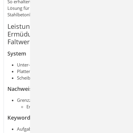
So erhalten Sie eine konsistente und praxisgerechte
Lösung für den Ermüdungsnachweis von
Stahlbetonbauteilen im FE‑Modell.
Leistungsmerkmale M354.de
Ermüdungsnachweis für Platten und
Faltwerke
System
Unter-/Überzug sowie deckengleiche Balken
Platten in 2D-Modellen (Decken- und Bodenplatten)
Scheiben und Faltwerke in 3D-Modellen
Nachweise
Grenzzustand der Gebrauchstauglichkeit, EC 2
Ermüdung
Keywords
Aufgaben: FEM; Tragwerksplanung;