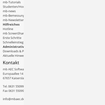
mb-Tutorials
Studenten/Hochschule
mb-news
mb-Bemessungstafeln
mb-Newsletter
Hilfreiches
Hotline
mb ScreenShare
Erste Schritte
Schnelleinstiege & Doku
Administratives
Downloads & Patches
Aktuelle Hinweise
Kontakt
mb AEC Software GmbH
Europaallee 14
67657 Kaiserslautern
Tel.
0631 550999 11
Fax 0631 550999 20
info@mbaec.de