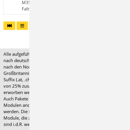
M354.de Ermüdungsnachweis für Platten und
Faltwerke
Alle aufgeführten Preise verstehen sich für Module/Pakete
nach deutschen Normgrundlagen (".de"). Module, die auch
nach den Normen für Österreich, Schweiz, Italien und
Großbritannien verfügbar sind, tragen ein entsprechendes
Suffix (.at, .ch, .it bzw. .uk) und können gegen einen Aufpreis
von 25% zusammen mit dem jeweiligen ".de"-Modul
erworben werden.
Auch Pakete können gegen einen Aufpreis von 25% mit
Modulen anderer Normen (.at, .ch, .it bzw. .uk) erweitert
werden. Die Paketerweiterung umfasst alle entsprechenden
Module, die zum Zeitpunkt des Kaufs verfügbar sind. Das
sind i.d.R. weniger Module als nach deutscher Norm.