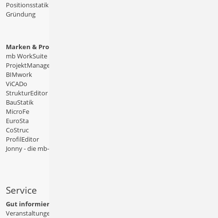
Positionsstatik
Gründung
Marken & Produkte
mb WorkSuite
ProjektManager
BIMwork
ViCADo
StrukturEditor
BauStatik
MicroFe
EuroSta
CoStruc
ProfilEditor
Jonny - die mb-App
Service
Gut informiert
Veranstaltungen