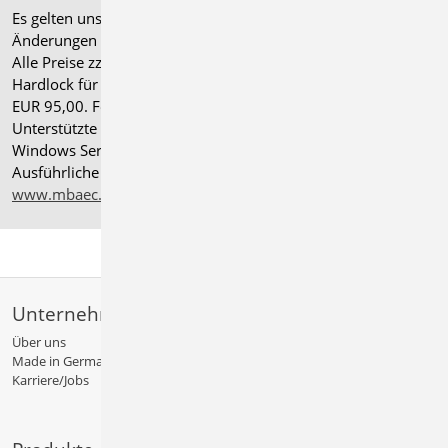
Es gelten unsere
Allgemeinen Geschäftsbedingungen
.
Änderungen und Irrtümer vorbehalten.
Alle Preise zzgl. Versandkosten und gesetzlicher MwSt.
Hardlock für Einzelplatzlizenz, je Arbeitsplatz erforderlich
EUR 95,00. Folgelizenz-/Netzwerkbedingungen auf Anfrage.
®
Unterstützte Betriebssysteme: Windows
11 (24H2),
Windows Server 2025 mit Windows Terminal Server.
Ausführliche Informationen auf
www.mbaec.de/service/systemvoraussetzungen
Unternehmen
Über uns
Made in Germany
Karriere/Jobs