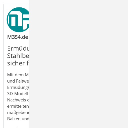
M354.de Ermüdungsnachweis für Platten und Fa
Ermüdungsnachweise für
Stahlbetonbauteile im FE
‑
Modell
sicher f
ü
hren
Mit dem Modul M354.de Ermüdungsnachweis für Platten
und Faltwerke führen Sie vereinfachte
Ermüdungsnachweise für Stahlbetonbauteile im 2D‑ und
3D‑Modell nach Eurocode 2 direkt in MicroFe. Der
Nachweis erfolgt auf Grundlage der im Tragwerksmodell
ermittelten Beanspruchungen und berücksichtigt die
maßgebenden zyklischen Einwirkungen auf Platten,
Balken und Flächentragwerke.