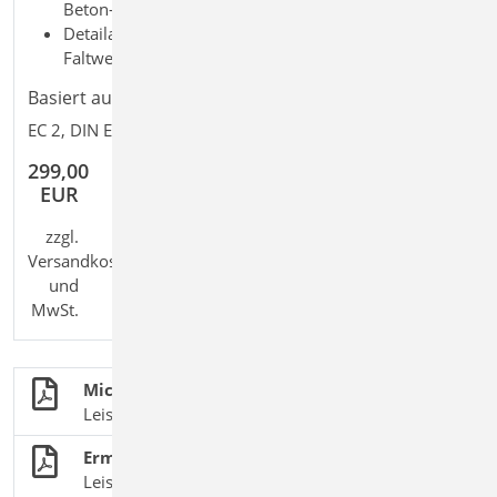
Beton-/Stahlbetonbau; Massivbau
Detailaufgaben: 2D Deckensystem; 2D Scheibe; 3D
Faltwerk; Ermüdung
Basiert auf den Normen:
EC 2, DIN EN 1992-1-1:2011-01
299,00
EUR
zzgl.
Versandkosten
und
MwSt.
MicroFe - FEM
Leistungsmerkmale, Module und Pakete
Ermüdungsnachweis in MicroFe
Leistungsbeschreibung des MicroFe-Moduls