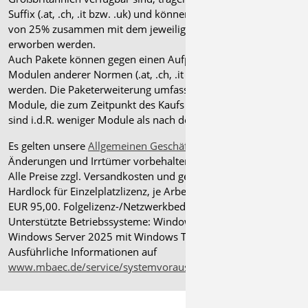
Suffix (.at, .ch, .it bzw. .uk) und können gegen einen Aufpreis
von 25% zusammen mit dem jeweiligen ".de"-Modul
erworben werden.
Auch Pakete können gegen einen Aufpreis von 25% mit
Modulen anderer Normen (.at, .ch, .it bzw. .uk) erweitert
werden. Die Paketerweiterung umfasst alle entsprechenden
Module, die zum Zeitpunkt des Kaufs verfügbar sind. Das
sind i.d.R. weniger Module als nach deutscher Norm.
Es gelten unsere
Allgemeinen Geschäftsbedingungen
.
Änderungen und Irrtümer vorbehalten.
Alle Preise zzgl. Versandkosten und gesetzlicher MwSt.
Hardlock für Einzelplatzlizenz, je Arbeitsplatz erforderlich
EUR 95,00. Folgelizenz-/Netzwerkbedingungen auf Anfrage.
®
Unterstützte Betriebssysteme: Windows
11 (24H2),
Windows Server 2025 mit Windows Terminal Server.
Ausführliche Informationen auf
www.mbaec.de/service/systemvoraussetzungen