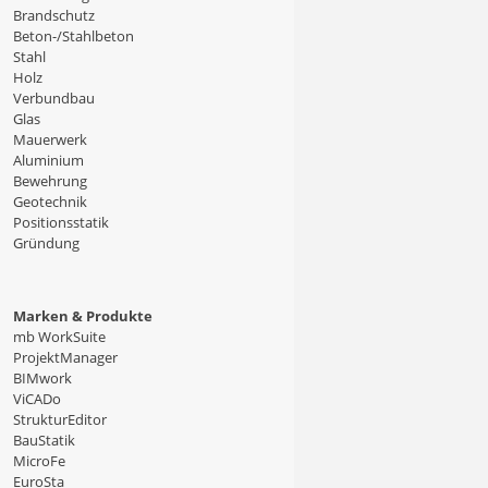
Brandschutz
Beton-/Stahlbeton
Stahl
Holz
Verbundbau
Glas
Mauerwerk
Aluminium
Bewehrung
Geotechnik
Positionsstatik
Gründung
Marken & Produkte
mb WorkSuite
ProjektManager
BIMwork
ViCADo
StrukturEditor
BauStatik
MicroFe
EuroSta