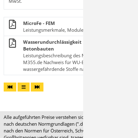
MwSt.
MicroFe - FEM
Leistungsmerkmale, Module und Pakete
Wasserundurchlässigkeit und Dichtheit von
Betonbauten
Leistungsbeschreibung des MicroFe-Moduls
M355.de Nachweis für WU-Beton und
wassergefährdende Stoffe nach Eurocode
Alle aufgeführten Preise verstehen sich für Module/Pakete
nach deutschen Normgrundlagen (".de"). Module, die auch
nach den Normen für Österreich, Schweiz, Italien und
Großbritannien verfügbar sind, tragen ein entsprechendes