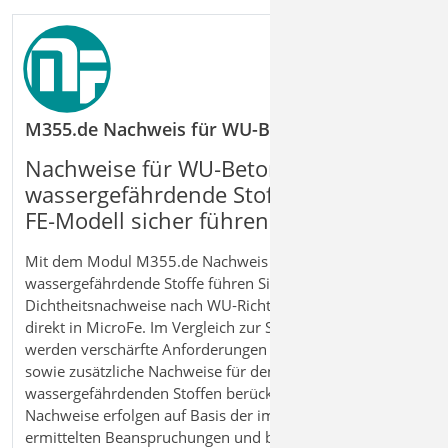
M355.de Nachweis für WU-Beton und wassergefä
Nachweise für WU
‑
Beton und
wassergef
ä
hrdende Stoffe im
FE
‑
Modell sicher f
ü
hren
Mit dem Modul M355.de Nachweis für WU‑Beton und
wassergefährdende Stoffe führen Sie Rissbreiten- und
Dichtheitsnachweise nach WU‑Richtlinie und Eurocode
direkt in MicroFe. Im Vergleich zur Standardbemessung
werden verschärfte Anforderungen an die Rissbreite
sowie zusätzliche Nachweise für den Umgang mit
wassergefährdenden Stoffen berücksichtigt. Die
Nachweise erfolgen auf Basis der im Tragwerksmodell
ermittelten Beanspruchungen und beziehen