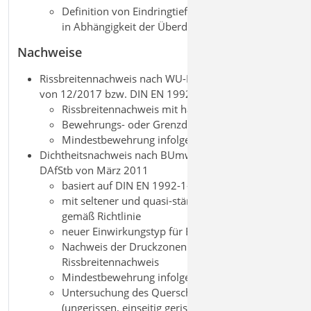
Definition von Eindringtiefe in gerissenen Beton
in Abhängigkeit der Überdrückung
Nachweise
Rissbreitennachweis nach WU-Richtlinie des DAfStb
von 12/2017 bzw. DIN EN 1992-3
Rissbreitennachweis mit häufiger Kombination
Bewehrungs- oder Grenzdurchmesserermittlung
Mindestbewehrung infolge Zwang
Dichtheitsnachweis nach BUmwS-Richtlinie des
DAfStb von März 2011
basiert auf DIN EN 1992-1-1
mit seltener und quasi-ständiger Kombination
gemäß Richtlinie
neuer Einwirkungstyp für Beaufschlagung
Nachweis der Druckzonenhöhe oder
Rissbreitennachweis
Mindestbewehrung infolge Zwang
Untersuchung des Querschnittszustands
(ungerissen, einseitig gerissen, beidseitig