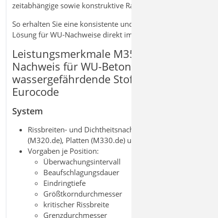
zeitabhängige sowie konstruktive Randbedingungen ein.
So erhalten Sie eine konsistente und praxisgerechte
Lösung für WU‑Nachweise direkt im FE‑Modell.
Leistungsmerkmale M355.de
Nachweis für WU-Beton und
wassergefährdende Stoffe nach
Eurocode
System
Rissbreiten- und Dichtheitsnachweis für Scheiben
(M320.de), Platten (M330.de) und Schalen (M340.de)
Vorgaben je Position:
Überwachungsintervall
Beaufschlagungsdauer
Eindringtiefe
Größtkorndurchmesser
kritischer Rissbreite
Grenzdurchmesser