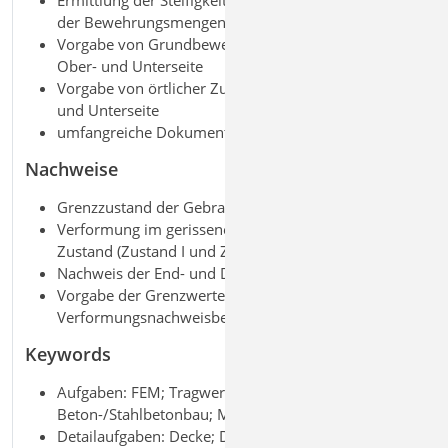
Ermittlung der Steifigkeiten unter Berücksichtigung
der Bewehrungsmengen
Vorgabe von Grundbewehrung je Plattenbereich für
Ober- und Unterseite
Vorgabe von örtlicher Zulagebewehrung für Ober-
und Unterseite
umfangreiche Dokumentationsmöglichkeiten
Nachweise
Grenzzustand der Gebrauchstauglichkeit, EC 2
Verformung im gerissenen und ungerissenen
Zustand (Zustand I und Zustand II)
Nachweis der End- und Differenzverformung
Vorgabe der Grenzwerte über
Verformungsnachweisbereiche
Keywords
Aufgaben: FEM; Tragwerksplanung;
Beton-/Stahlbetonbau; Massivbau
Detailaufgaben: Decke; Detailnachweis;