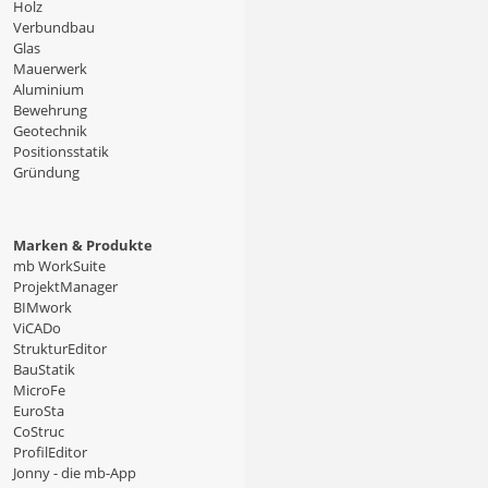
Holz
Verbundbau
Glas
Mauerwerk
Aluminium
Bewehrung
Geotechnik
Positionsstatik
Gründung
Marken & Produkte
mb WorkSuite
ProjektManager
BIMwork
ViCADo
StrukturEditor
BauStatik
MicroFe
EuroSta
CoStruc
ProfilEditor
Jonny - die mb-App