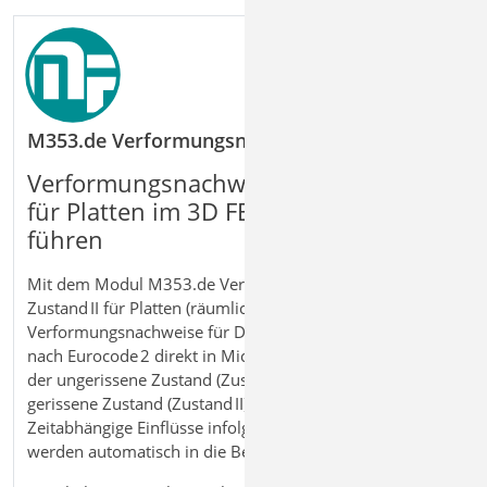
M353.de Verformungsnachweis Zustand II für Pla
Verformungsnachweise im Zustand II
für Platten im 3D FE
‑
Modell sicher
f
ü
hren
Mit dem Modul M353.de Verformungsnachweis
Zustand II für Platten (räumliche Systeme) führen Sie
Verformungsnachweise für Deckenplatten im 3D‑Modell
nach Eurocode 2 direkt in MicroFe. Dabei werden sowohl
der ungerissene Zustand (Zustand I) als auch der
gerissene Zustand (Zustand II) berücksichtigt.
Zeitabhängige Einflüsse infolge Kriechen und Schwinden
werden automatisch in die Berechnung einbezogen.