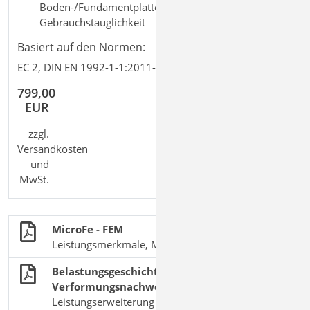
Boden-/Fundamentplatte; 3D Faltwerk;
Gebrauchstauglichkeit
Basiert auf den Normen:
EC 2, DIN EN 1992-1-1:2011-01
799,00
EUR
zzgl.
Versandkosten
und
MwSt.
MicroFe - FEM
Leistungsmerkmale, Module und Pakete
Belastungsgeschichte beim
Verformungsnachweis im Zustand II
Leistungserweiterung der MicroFe-Module