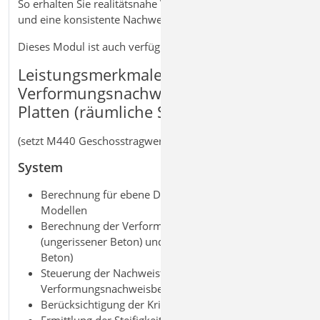
So erhalten Sie realitätsnahe Verformungsabschätzungen
und eine konsistente Nachweisführung im 3D FE‑Modell.
Dieses Modul ist auch verfügbar als M353.at | .ch | .it
Leistungsmerkmale M353.de
Verformungsnachweis Zustand II für
Platten (räumliche Systeme)
(setzt M440 Geschosstragwerke voraus)
System
Berechnung für ebene Deckenplatten in 3D-
Modellen
Berechnung der Verformungen im Zustand I
(ungerissener Beton) und im Zustand II (gerissener
Beton)
Steuerung der Nachweisführung durch Vorgabe der
Verformungsnachweisbereiche
Berücksichtigung der Kriech- und Schwindeinflüsse