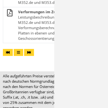
M352.de und M353.de
Verformungen im Zustand II
Leistungsbeschreibung der MicroFe-Module
M352.de und M353.de
Verformungsberechnungen im Zustand II für
Platten in ebenen und räumlichen Systemen mit
Geschossorientierung
Alle aufgeführten Preise verstehen sich für Module/Pakete
nach deutschen Normgrundlagen (".de"). Module, die auch
nach den Normen für Österreich, Schweiz, Italien und
Großbritannien verfügbar sind, tragen ein entsprechendes
Suffix (.at, .ch, .it bzw. .uk) und können gegen einen Aufpreis
von 25% zusammen mit dem jeweiligen ".de"-Modul
erworben werden.