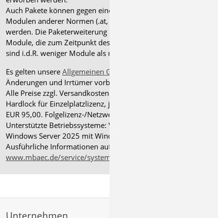
Auch Pakete können gegen einen Aufpreis von 25% mit
Modulen anderer Normen (.at, .ch, .it bzw. .uk) erweitert
werden. Die Paketerweiterung umfasst alle entsprechenden
Module, die zum Zeitpunkt des Kaufs verfügbar sind. Das
sind i.d.R. weniger Module als nach deutscher Norm.
Es gelten unsere
Allgemeinen Geschäftsbedingungen
.
Änderungen und Irrtümer vorbehalten.
Alle Preise zzgl. Versandkosten und gesetzlicher MwSt.
Hardlock für Einzelplatzlizenz, je Arbeitsplatz erforderlich
EUR 95,00. Folgelizenz-/Netzwerkbedingungen auf Anfrage.
®
Unterstützte Betriebssysteme: Windows
11 (24H2),
Windows Server 2025 mit Windows Terminal Server.
Ausführliche Informationen auf
www.mbaec.de/service/systemvoraussetzungen
Unternehmen