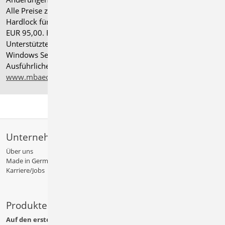
Alle Preise zzgl. Versandkosten und gesetzlicher MwSt.
Hardlock für Einzelplatzlizenz, je Arbeitsplatz erforderlich
EUR 95,00. Folgelizenz-/Netzwerkbedingungen auf Anfrage.
®
Unterstützte Betriebssysteme: Windows
11 (24H2),
Windows Server 2025 mit Windows Terminal Server.
Ausführliche Informationen auf
www.mbaec.de/service/systemvoraussetzungen
Unternehmen
Über uns
Made in Germany
Karriere/Jobs
Produkte
Auf den ersten Blick