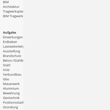
BIM
Architektur
Tragwerksplanung
BIM Tragwerksplanung
Aufgabe
Einwirkungen
Erdbeben
Lastweiterleitung
Aussteifung
Brandschutz
Beton-/Stahlbeton
Stahl
Holz
Verbundbau
Glas
Mauerwerk
Aluminium
Bewehrung
Geotechnik
Positionsstatik
Gründung