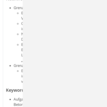
Grenzzustand der Tragfähigkeit, EC 2
Biegebemessung für Rechteckquerschnitt im
Versatz
Querkraftbemessung für Rechteckquerschnitt
im Versatz
Nachweis der Schubfugen an den
Deckenanschlüssen
Export eines Bemessungsmodells für eine
Bemessung des Deckenversatzes quer zur
Längsrichtung mit dem BauStatik-Modul
„S292.de Stahlbeton-Deckenversatz“
Grenzzustand der Gebrauchstauglichkeit, EC 2
Berücksichtigung der Steifigkeitsreduzierung
infolge Kriechen und Schwinden (setzt M352.de
voraus)
Keywords
Aufgaben: FEM; Tragwerksplanung;
Beton-/Stahlbetonbau; Massivbau