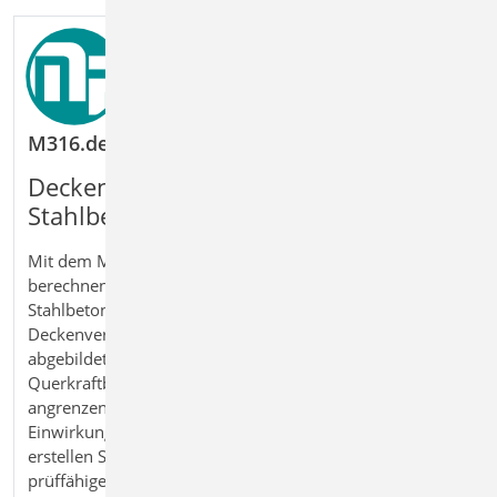
M316.de Stahlbeton-Deckenversatz (ebene Syste
Deckenanschlüsse mit Versatz im
Stahlbeton sicher bemessen
Mit dem Modul
M316.de Stahlbeton‑Deckenversatz
berechnen und bemessen Sie Versätze in
Stahlbetondecken zuverlässig nach
Eurocode 2
. Der
Deckenversatz wird automatisch als Stab im FE‑Modell
abgebildet und berücksichtigt Biege‑ und
Querkraftbeanspruchungen sowie die Anschlüsse an
angrenzende Bauteile. Eigenlasten und zusätzliche
Einwirkungen werden direkt ermittelt oder ergänzt. So
erstellen Sie wirtschaftliche, nachvollziehbare und
prüffähige Detailnachweise für Deckenversätze im Hoch‑