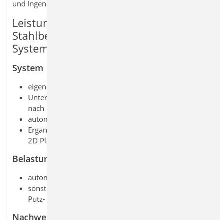
und Ingenieurbau.
Leistungsmerkmale M316.de -
Stahlbeton-Deckenversatz (ebene
Systeme)
System
eigener Positionstyp für einen Deckenversatz
Unterscheidung für anschließende Decke vor Versatz
nach oben oder unten
automatische FE-Modellierung eines Balkens
Ergänzung zu dem Grundmodul „M100.de MicroFe
2D Platte - Stahlbeton-Plattensystem“
Belastungen
automatische Ermittlung des Eigengewichts
sonstige ständige Last zur Berücksichtigung von
Putz- oder Verkleidungsmaterialien
Nachweise