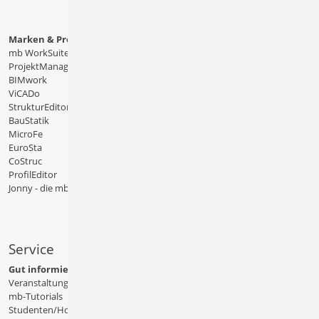
Marken & Produkte
mb WorkSuite
ProjektManager
BIMwork
ViCADo
StrukturEditor
BauStatik
MicroFe
EuroSta
CoStruc
ProfilEditor
Jonny - die mb-App
Service
Gut informiert
Veranstaltungen
mb-Tutorials
Studenten/Hochschule