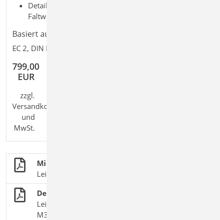
Detailaufgaben: Decke; 2D Deckensystem; 3D
Faltwerk
Basiert auf den Normen:
EC 2, DIN EN 1992-1-1:2011-01
799,00
EUR
zzgl.
Versandkosten
und
MwSt.
MicroFe - FEM
Leistungsmerkmale, Module und Pakete
Deckenversatz in MicroFe
Leistungsbeschreibung des MicroFe-Moduls
M316.de Stahlbeton-Deckenversatz