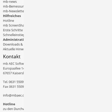
mb-news
mb-Bemessungstafeln
mb-Newsletter
Hilfreiches
Hotline
mb ScreenShare
Erste Schritte
Schnelleinstiege & Doku
Administratives
Downloads & Patches
Aktuelle Hinweise
Kontakt
mb AEC Software GmbH
Europaallee 14
67657 Kaiserslautern
Tel.
0631 550999 11
Fax 0631 550999 20
info@mbaec.de
Hotline
zu den Durchwahlen