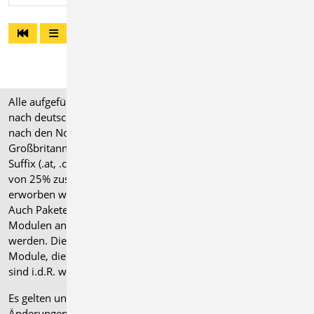
Alle aufgeführten Preise verstehen sich für Module/Pakete
nach deutschen Normgrundlagen (".de"). Module, die auch
nach den Normen für Österreich, Schweiz, Italien und
Großbritannien verfügbar sind, tragen ein entsprechendes
Suffix (.at, .ch, .it bzw. .uk) und können gegen einen Aufpreis
von 25% zusammen mit dem jeweiligen ".de"-Modul
erworben werden.
Auch Pakete können gegen einen Aufpreis von 25% mit
Modulen anderer Normen (.at, .ch, .it bzw. .uk) erweitert
werden. Die Paketerweiterung umfasst alle entsprechenden
Module, die zum Zeitpunkt des Kaufs verfügbar sind. Das
sind i.d.R. weniger Module als nach deutscher Norm.
Es gelten unsere
Allgemeinen Geschäftsbedingungen
.
Änderungen und Irrtümer vorbehalten.