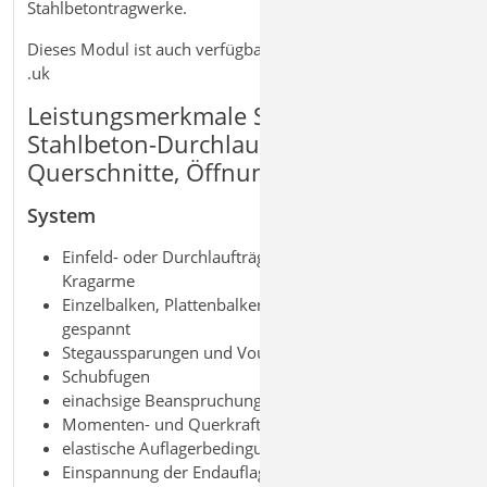
Stahlbetontragwerke.
Dieses Modul ist auch verfügbar als S340.at | .ch | .it |
.uk
Leistungsmerkmale S340.de
Stahlbeton-Durchlaufträger, veränderl.
Querschnitte, Öffnungen
System
Einfeld- oder Durchlaufträger mit oder ohne
Kragarme
Einzelbalken, Plattenbalken oder Platten einachsig
gespannt
Stegaussparungen und Vouten
Schubfugen
einachsige Beanspruchung
Momenten- und Querkraftgelenke
elastische Auflagerbedingungen
Einspannung der Endauflager