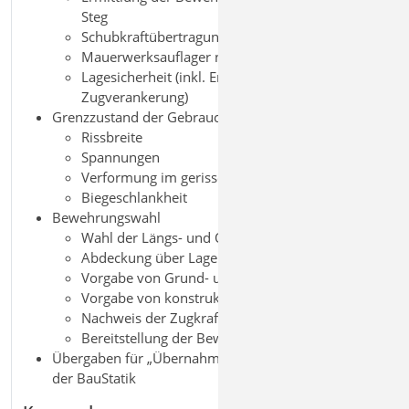
Steg
Schubkraftübertragung in Fugen
Mauerwerksauflager nach EC 6
Lagesicherheit (inkl. Ermittlung der Kräfte in der
Zugverankerung)
Grenzzustand der Gebrauchstauglichkeit, EC 2
Rissbreite
Spannungen
Verformung im gerissenen Zustand (Zustand II)
Biegeschlankheit
Bewehrungswahl
Wahl der Längs- und Querkraftbewehrung
Abdeckung über Lagermatten oder Stabstahl
Vorgabe von Grund- und Zulagenbewehrung
Vorgabe von konstruktiver Bewehrung
Nachweis der Zugkraftdeckung
Bereitstellung der Bewehrung für ViCADo
Übergaben für „Übernahmen zum Detailnachweis“ in
der BauStatik