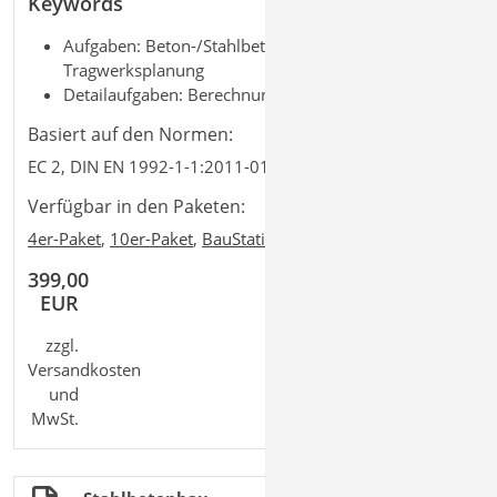
Keywords
Aufgaben: Beton-/Stahlbetonbau; Massivbau;
Tragwerksplanung
Detailaufgaben: Berechnungsmodell SE; Träger
Basiert auf den Normen:
EC 2, DIN EN 1992-1-1:2011-01
Verfügbar in den Paketen:
+
4er-Paket
,
10er-Paket
,
BauStatik comfort
,
Ing
comfort
399,00
EUR
zzgl.
Versandkosten
und
MwSt.