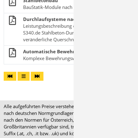
Stahlbetonbau
BauStatik-Module nach DIN EN 1992-1-1
Durchlaufsysteme nach EC 2 bemessen
Leistungsbeschreibung des BauStatik-Moduls
S340.de Stahlbeton-Durchlaufträger,
veränderliche Querschnitte, Öffnungen
Automatische Bewehrung überführen
Komplexe Bewehrungswahl effizient gestalten
Alle aufgeführten Preise verstehen sich für Module/Pakete
nach deutschen Normgrundlagen (".de"). Module, die auch
nach den Normen für Österreich, Schweiz, Italien und
Großbritannien verfügbar sind, tragen ein entsprechendes
Suffix (.at, .ch, .it bzw. .uk) und können gegen einen Aufpreis