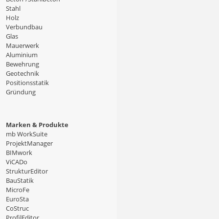
Stahl
Holz
Verbundbau
Glas
Mauerwerk
Aluminium
Bewehrung
Geotechnik
Positionsstatik
Gründung
Marken & Produkte
mb WorkSuite
ProjektManager
BIMwork
ViCADo
StrukturEditor
BauStatik
MicroFe
EuroSta
CoStruc
ProfilEditor