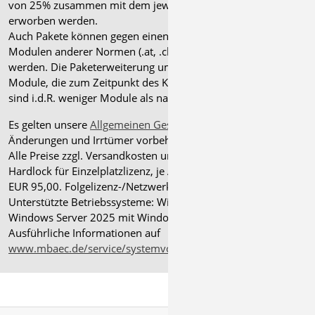
von 25% zusammen mit dem jeweiligen ".de"-Modul
erworben werden.
Auch Pakete können gegen einen Aufpreis von 25% mit
Modulen anderer Normen (.at, .ch, .it bzw. .uk) erweitert
werden. Die Paketerweiterung umfasst alle entsprechenden
Module, die zum Zeitpunkt des Kaufs verfügbar sind. Das
sind i.d.R. weniger Module als nach deutscher Norm.
Es gelten unsere
Allgemeinen Geschäftsbedingungen
.
Änderungen und Irrtümer vorbehalten.
Alle Preise zzgl. Versandkosten und gesetzlicher MwSt.
Hardlock für Einzelplatzlizenz, je Arbeitsplatz erforderlich
EUR 95,00. Folgelizenz-/Netzwerkbedingungen auf Anfrage.
®
Unterstützte Betriebssysteme: Windows
11 (24H2),
Windows Server 2025 mit Windows Terminal Server.
Ausführliche Informationen auf
www.mbaec.de/service/systemvoraussetzungen