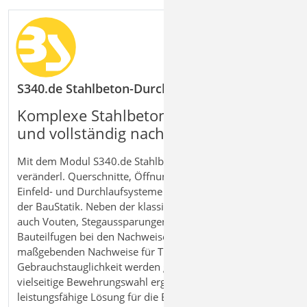
S340.de Stahlbeton-Durchlaufträger, veränderlic
Komplexe Stahlbetonträger effizient
und vollständig nachweisen
Mit dem Modul S340.de Stahlbeton‑Durchlaufträger,
veränderl. Querschnitte, Öffnungen bemessen Sie
Einfeld- und Durchlaufsysteme nach Eurocode 2 direkt in
der BauStatik. Neben der klassischen Bemessung werden
auch Vouten, Stegaussparungen und horizontale
Bauteilfugen bei den Nachweisen berücksichtigt. Alle
maßgebenden Nachweise für Tragfähigkeit und
Gebrauchstauglichkeit werden geführt und durch eine
vielseitige Bewehrungswahl ergänzt. So erhalten Sie eine
leistungsfähige Lösung für die Bemessung komplexer