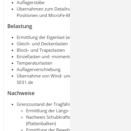
Auflagerstäbe
Übernahmen zum Detailnachweis aus BauStatik-
Positionen und MicroFe-Modellen
Belastung
Ermittlung der Eigenlast (automatisch)
Gleich- und Deckenlasten
Block- und Trapezlasten
Einzellasten und -momente
Temperaturlasten
Auflagerverschiebung
Übernahme von Wind- und Schneelasten aus
S031.de
Nachweise
Grenzzustand der Tragfähigkeit, EC 2
Ermittlung der Längs- und Querkraftbewehrung
Nachweis Schubkräfte zwischen Steg und Gurt
(Plattenbalken)
Ermittlung der Bewehrung für Aussparungen im