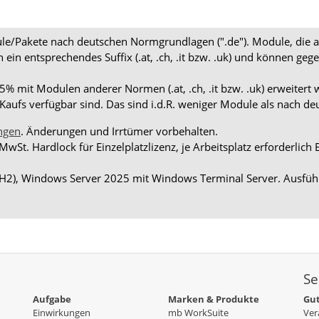
dule/Pakete nach deutschen Normgrundlagen (".de"). Module, die 
en ein entsprechendes Suffix (.at, .ch, .it bzw. .uk) und können
 mit Modulen anderer Normen (.at, .ch, .it bzw. .uk) erweitert 
aufs verfügbar sind. Das sind i.d.R. weniger Module als nach d
ngen
. Änderungen und Irrtümer vorbehalten.
 MwSt. Hardlock für Einzelplatzlizenz, je Arbeitsplatz erforderli
H2), Windows Server 2025 mit Windows Terminal Server. Ausführ
Se
Aufgabe
Marken & Produkte
Gut
Einwirkungen
mb WorkSuite
Ver