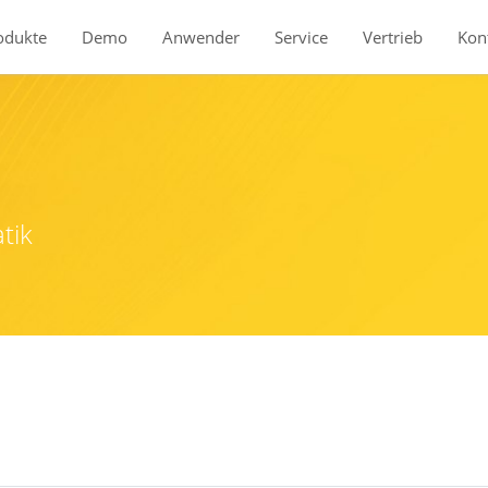
odukte
Demo
Anwender
Service
Vertrieb
Kon
Produkte
BauStatik
tik