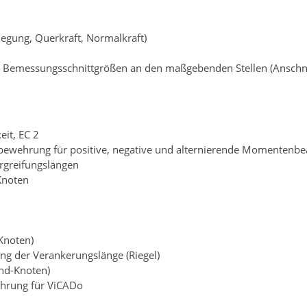
egung, Querkraft, Normalkraft)
r Bemessungsschnittgrößen an den maßgebenden Stellen (Anschni
eit, EC 2
bewehrung für positive, negative und alternierende Momentenb
rgreifungslängen
Knoten
Knoten)
ung der Verankerungslänge (Riegel)
End-Knoten)
ehrung für ViCADo