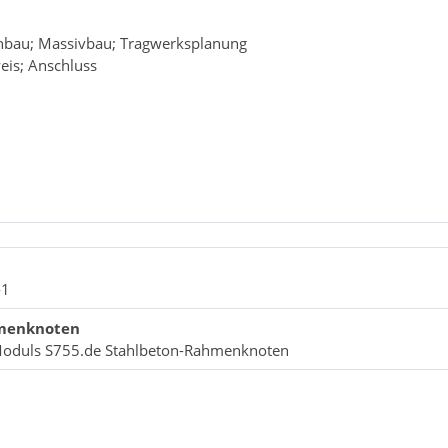
nbau; Massivbau; Tragwerksplanung
eis; Anschluss
-1
hmenknoten
-Moduls S755.de Stahlbeton-Rahmenknoten