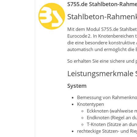
S755.de Stahlbeton-Rahm
Stahlbeton
‑
Rahmenk
Mit dem Modul S755.de Stahlbe
Eurocode 2. In Knotenbereichen
die eine besondere konstruktive
automatisch und ermöglicht die
So erhalten Sie eine sichere un
Leistungsmerkmale 
System
Bemessung von Rahmenkno
Knotentypen
Eckknoten (wahlweise m
Endknoten (Riegel an d
T-Knoten (Stütze an du
rechteckige Stützen- und Rie