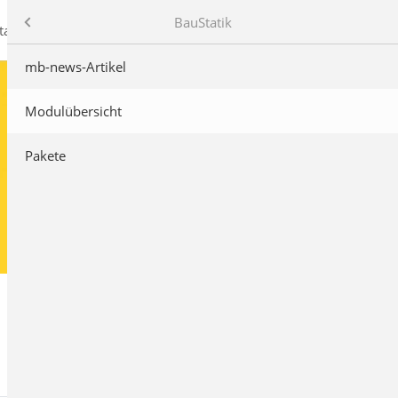
mb AEC Software GmbH
Produkte
BauStatik
takt
mb-news-Artikel
Modulübersicht
Pakete