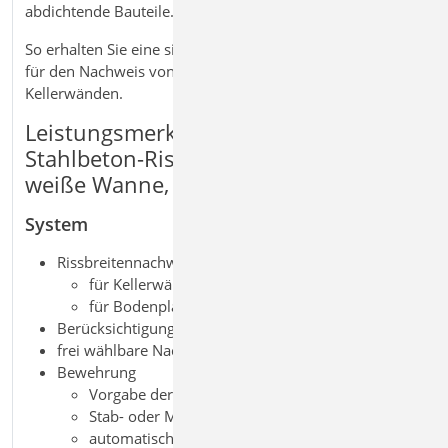
abdichtende Bauteile.
So erhalten Sie eine sichere und praxisgerechte Lösung
für den Nachweis von Rissbreiten in Bodenplatten und
Kellerwänden.
Leistungsmerkmale S590.de
Stahlbeton-Rissbreitennachweis,
weiße Wanne, Bodenplatte
System
Rissbreitennachweis nach WU-Richtlinie
für Kellerwände
für Bodenplatten
Berücksichtigung von Grundwasser
frei wählbare Nachweisstellen
Bewehrung
Vorgabe der vorhandenen Bewehrung
Stab- oder Mattenbewehrung
automatische Ermittlung der Achsabstände