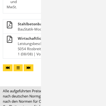
und
MwSt.
Stahlbetonbau
BauStatik-Module nach DIN EN 1992-1-1
Wirtschaftliche Rissbreitennachweise
Leistungsbeschreibung des BauStatik-Moduls
S054 Rissbreitennachweis (WU-Beton), DIN 1045-
1 (08/08) | Vorgänger-Modul zu S590.de
Alle aufgeführten Preise verstehen sich für Module/Pakete
nach deutschen Normgrundlagen (".de"). Module, die auch
nach den Normen für Österreich, Schweiz, Italien und