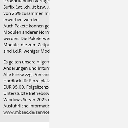
Großbritannien verfügbar sind, tragen ein entsprechendes
Suffix (.at, .ch, .it bzw. .uk) und können gegen einen Aufpreis
von 25% zusammen mit dem jeweiligen ".de"-Modul
erworben werden.
Auch Pakete können gegen einen Aufpreis von 25% mit
Modulen anderer Normen (.at, .ch, .it bzw. .uk) erweitert
werden. Die Paketerweiterung umfasst alle entsprechenden
Module, die zum Zeitpunkt des Kaufs verfügbar sind. Das
sind i.d.R. weniger Module als nach deutscher Norm.
Es gelten unsere
Allgemeinen Geschäftsbedingungen
.
Änderungen und Irrtümer vorbehalten.
Alle Preise zzgl. Versandkosten und gesetzlicher MwSt.
Hardlock für Einzelplatzlizenz, je Arbeitsplatz erforderlich
EUR 95,00. Folgelizenz-/Netzwerkbedingungen auf Anfrage.
®
Unterstützte Betriebssysteme: Windows
11 (24H2),
Windows Server 2025 mit Windows Terminal Server.
Ausführliche Informationen auf
www.mbaec.de/service/systemvoraussetzungen