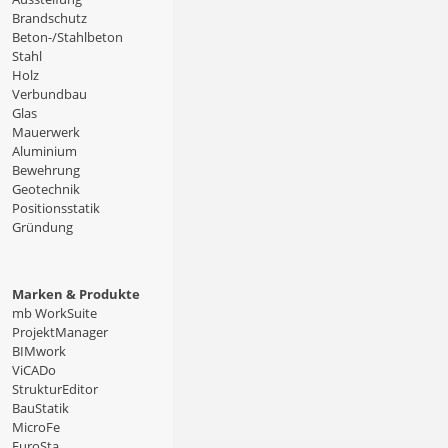
Brandschutz
Beton-/Stahlbeton
Stahl
Holz
Verbundbau
Glas
Mauerwerk
Aluminium
Bewehrung
Geotechnik
Positionsstatik
Gründung
Marken & Produkte
mb WorkSuite
ProjektManager
BIMwork
ViCADo
StrukturEditor
BauStatik
MicroFe
EuroSta