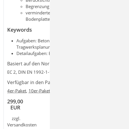
Berücksichtigung der Reibungskraft
Begrenzung der Trennrissbreite
verminderter Zwang für Wände und
Bodenplatten
Keywords
Aufgaben: Beton-/Stahlbetonbau; Massivbau;
Tragwerksplanung
Detailaufgaben: Boden-/Fundamentplatte
Basiert auf den Normen:
EC 2, DIN EN 1992-1-1:2011-01
Verfügbar in den Paketen:
4er-Paket
,
10er-Paket
299,00
EUR
zzgl.
Versandkosten