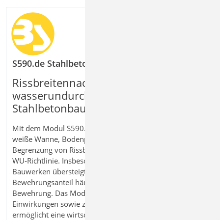
S590.de Stahlbeton-Rissbreitennachweis, weiße 
Rissbreitennachweis für
wasserundurchlässige
Stahlbetonbauteile
Mit dem Modul S590.de Stahlbeton‑Rissbreitennachweis,
weiße Wanne, Bodenplatte führen Sie Nachweise zur
Begrenzung von Rissbreiten nach Eurocode 2 und
WU‑Richtlinie. Insbesondere bei wasserundurchlässigen
Bauwerken übersteigt der erforderliche
Bewehrungsanteil häufig die statisch notwendige
Bewehrung. Das Modul berücksichtigt maßgebende
Einwirkungen sowie zwangsmindernde Effekte und
ermöglicht eine wirtschaftliche Dimensionierung für