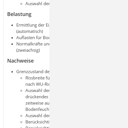
Auswahl der Bewehrungsanordnung
Belastung
Ermittlung der Eigenlast für Bodenplatten
(automatisch)
Auflasten für Bodenplatten
Normalkräfte und Biegemomente je Nachweisstelle
(zweiachsig)
Nachweise
Grenzzustand der Gebrauchstauglichkeit, EC 2
Rissbreite für Bodenplatten und Kellerwände
nach WU-Richtlinie 12/2017
Auswahl der Beanspruchungsklasse 1 + 2:
drückendes und nichtdrückendes Wasser und
zeitweise aufstauendes Sickerwasser sowie
Bodenfeuchte und nichtstauendes Sickerwasser
Auswahl der Nutzungsklasse (A oder B)
Berücksichtigung von Sollrissfugen