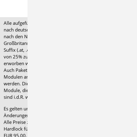
Alle aufgeführten Preise verstehen sich für Module/Pakete
nach deutschen Normgrundlagen (".de"). Module, die auch
nach den Normen für Österreich, Schweiz, Italien und
Großbritannien verfügbar sind, tragen ein entsprechendes
Suffix (.at, .ch, .it bzw. .uk) und können gegen einen Aufpreis
von 25% zusammen mit dem jeweiligen ".de"-Modul
erworben werden.
Auch Pakete können gegen einen Aufpreis von 25% mit
Modulen anderer Normen (.at, .ch, .it bzw. .uk) erweitert
werden. Die Paketerweiterung umfasst alle entsprechenden
Module, die zum Zeitpunkt des Kaufs verfügbar sind. Das
sind i.d.R. weniger Module als nach deutscher Norm.
Es gelten unsere
Allgemeinen Geschäftsbedingungen
.
Änderungen und Irrtümer vorbehalten.
Alle Preise zzgl. Versandkosten und gesetzlicher MwSt.
Hardlock für Einzelplatzlizenz, je Arbeitsplatz erforderlich
EUR 95,00. Folgelizenz-/Netzwerkbedingungen auf Anfrage.