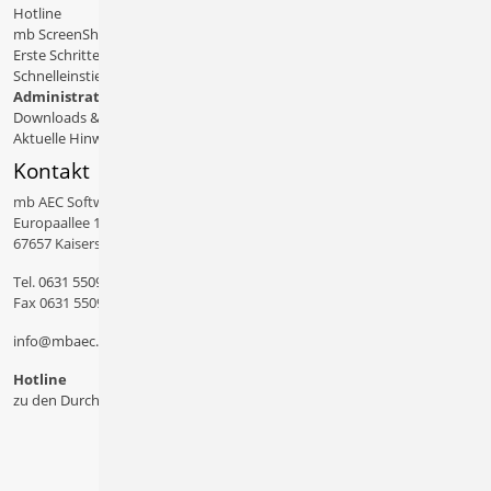
Hotline
mb ScreenShare
Erste Schritte
Schnelleinstiege & Doku
Administratives
Downloads & Patches
Aktuelle Hinweise
Kontakt
mb AEC Software GmbH
Europaallee 14
67657 Kaiserslautern
Tel.
0631 550999 11
Fax 0631 550999 20
info@mbaec.de
Hotline
zu den Durchwahlen