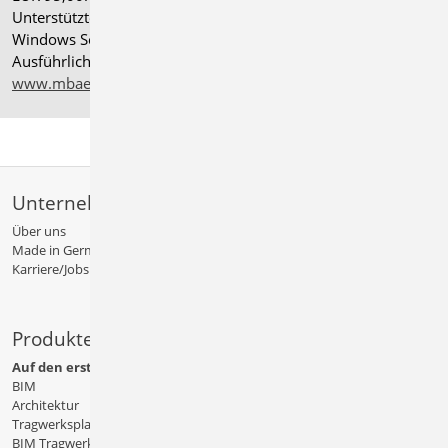
®
Unterstützte Betriebssysteme: Windows
11 (24H2),
Windows Server 2025 mit Windows Terminal Server.
Ausführliche Informationen auf
www.mbaec.de/service/systemvoraussetzungen
Unternehmen
Über uns
Made in Germany
Karriere/Jobs
Produkte
Auf den ersten Blick
BIM
Architektur
Tragwerksplanung
BIM Tragwerksplanung