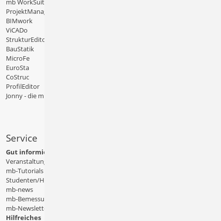
mb WorkSuite
ProjektManager
BIMwork
ViCADo
StrukturEditor
BauStatik
MicroFe
EuroSta
CoStruc
ProfilEditor
Jonny - die mb-App
Service
Gut informiert
Veranstaltungen
mb-Tutorials
Studenten/Hochschule
mb-news
mb-Bemessungstafeln
mb-Newsletter
Hilfreiches