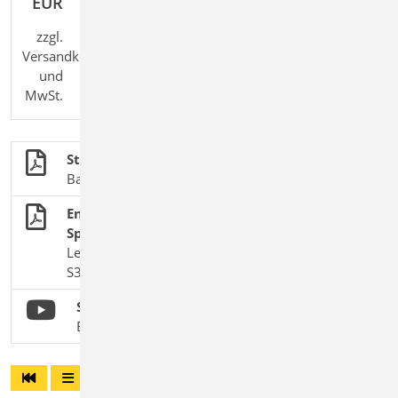
EUR
zzgl.
Versandkosten
und
MwSt.
Stahlbetonbau
BauStatik-Module nach DIN EN 1992-1-1
Endverankerung von Stahlbetonbalken und
Spannbettbindern
Leistungsbeschreibung des BauStatik-Moduls
S388.de Stahlbeton-Endverankerung
S388.de Stahlbeton-Endverankerung
BauStatik 2019