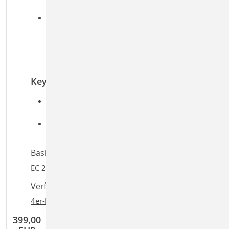
Steckbügel
Bewehrungswahl
Bewehrungswahl für zusätzliche
Bewehrung in Form von Schlaufen oder
Steckbügeln
Bereitstellung der Bewehrung für ViCADo
Keywords
Aufgaben: Beton-/Stahlbetonbau; Massivbau;
Tragwerksplanung
Detailaufgaben: Träger; Detailnachweis;
Anschluss
Basiert auf den Normen:
EC 2, DIN EN 1992-1-1:2011-01
Verfügbar in den Paketen:
4er-Paket
,
10er-Paket
399,00