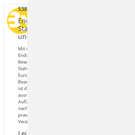
S388.de Stahlbeton-Endverankerung
Endverankerungen von
Stahlbetonbalken sicher bemessen
und nachweisen
Mit dem Modul S388.de Stahlbeton-
Endverankerung bemessen Sie die Verankerung von
Bewehrung in den Endauflagern von
Stahlbetonbalken und Spannbettbindern nach
Eurocode 2. Insbesondere bei hohen
Beanspruchungen oder begrenzten Auflagerlängen
ist die vorhandene Bewehrung oft nicht
ausreichend. Erforderliche Zusatzbewehrungen im
Auflagerbereich werden ermittelt und
nachgewiesen. So erhalten Sie eine sichere und
praxisgerechte Lösung für die Bemessung kritischer
Verankerungsbereiche im Stahlbetonbau.
Leistungsmerkmale S388.de