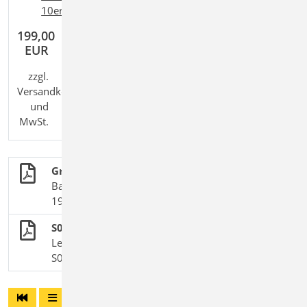
+
+
10er-Paket
,
Ing
classic
,
Ing
comfort
199,00
EUR
zzgl.
Versandkosten
und
MwSt.
Grundlagen + Einwirkungen
BauStatik-Module nach DIN EN 1990, DIN EN
1991-1 und DIN EN 1998-1-3
S024 Wind- und Schneelastzonen
Leistungsbeschreibung des BauStatik-Moduls
S024 | Vorgänger-Modul zu S037.de