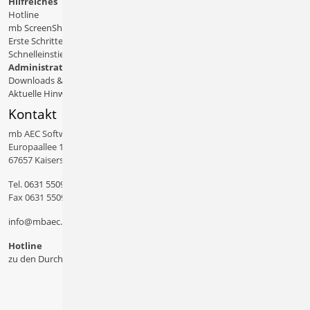
Hilfreiches
Hotline
mb ScreenShare
Erste Schritte
Schnelleinstiege & Doku
Administratives
Downloads & Patches
Aktuelle Hinweise
Kontakt
mb AEC Software GmbH
Europaallee 14
67657 Kaiserslautern
Tel.
0631 550999 11
Fax 0631 550999 20
info@mbaec.de
Hotline
zu den Durchwahlen