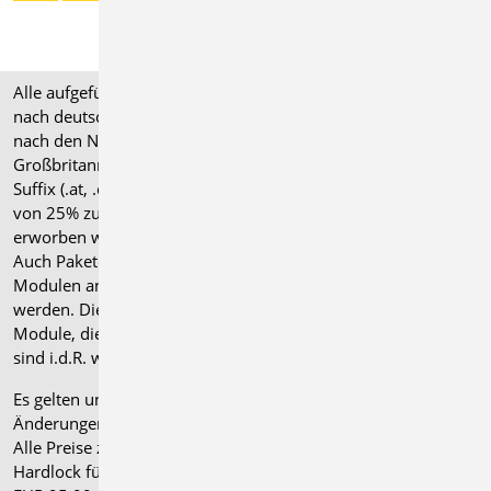
Alle aufgeführten Preise verstehen sich für Module/Pakete
nach deutschen Normgrundlagen (".de"). Module, die auch
nach den Normen für Österreich, Schweiz, Italien und
Großbritannien verfügbar sind, tragen ein entsprechendes
Suffix (.at, .ch, .it bzw. .uk) und können gegen einen Aufpreis
von 25% zusammen mit dem jeweiligen ".de"-Modul
erworben werden.
Auch Pakete können gegen einen Aufpreis von 25% mit
Modulen anderer Normen (.at, .ch, .it bzw. .uk) erweitert
werden. Die Paketerweiterung umfasst alle entsprechenden
Module, die zum Zeitpunkt des Kaufs verfügbar sind. Das
sind i.d.R. weniger Module als nach deutscher Norm.
Es gelten unsere
Allgemeinen Geschäftsbedingungen
.
Änderungen und Irrtümer vorbehalten.
Alle Preise zzgl. Versandkosten und gesetzlicher MwSt.
Hardlock für Einzelplatzlizenz, je Arbeitsplatz erforderlich