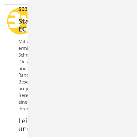
S037.de Wind- und Schneelastzonen
Standortbezogene Lasten nach
EC 1 sicher bestimmen
Mit dem Modul S037.de Wind- und Schneelastzonen
ermitteln und dokumentieren Sie Windzonen und
Schneelastzonen standortbezogen nach Eurocode 1.
Die Zuordnung erfolgt auf Basis von Postleitzahl
und Ortsangaben und berücksichtigt relevante
Randbedingungen wie Geländehöhe und regionale
Besonderheiten. Die ermittelten Zonen können
projektweit übernommen und in der statischen
Berechnung weiterverwendet werden. So entsteht
eine zuverlässige Grundlage für die Lastansätze in
Ihrer Tragwerksplanung.
Leistungsmerkmale S037.de Wind-
und Schneelastzonen