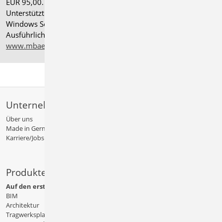
EUR 95,00. Folgelizenz-/Netzwerkbedingungen auf Anfrage.
®
Unterstützte Betriebssysteme: Windows
11 (24H2),
Windows Server 2025 mit Windows Terminal Server.
Ausführliche Informationen auf
www.mbaec.de/service/systemvoraussetzungen
Unternehmen
Über uns
Made in Germany
Karriere/Jobs
Produkte
Auf den ersten Blick
BIM
Architektur
Tragwerksplanung