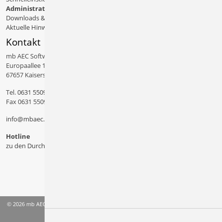
Administratives
Downloads & Patches
Aktuelle Hinweise
Kontakt
mb AEC Software GmbH
Europaallee 14
67657 Kaiserslautern
Tel.
0631 550999 11
Fax 0631 550999 20
info@mbaec.de
Hotline
zu den Durchwahlen
© 2026 mb AEC Software GmbH