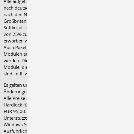
Alle aufgeführten Preise verstehen sich für Module/Pakete
nach deutschen Normgrundlagen (".de"). Module, die auch
nach den Normen für Österreich, Schweiz, Italien und
Großbritannien verfügbar sind, tragen ein entsprechendes
Suffix (.at, .ch, .it bzw. .uk) und können gegen einen Aufpreis
von 25% zusammen mit dem jeweiligen ".de"-Modul
erworben werden.
Auch Pakete können gegen einen Aufpreis von 25% mit
Modulen anderer Normen (.at, .ch, .it bzw. .uk) erweitert
werden. Die Paketerweiterung umfasst alle entsprechenden
Module, die zum Zeitpunkt des Kaufs verfügbar sind. Das
sind i.d.R. weniger Module als nach deutscher Norm.
Es gelten unsere
Allgemeinen Geschäftsbedingungen
.
Änderungen und Irrtümer vorbehalten.
Alle Preise zzgl. Versandkosten und gesetzlicher MwSt.
Hardlock für Einzelplatzlizenz, je Arbeitsplatz erforderlich
EUR 95,00. Folgelizenz-/Netzwerkbedingungen auf Anfrage.
®
Unterstützte Betriebssysteme: Windows
11 (24H2),
Windows Server 2025 mit Windows Terminal Server.
Ausführliche Informationen auf