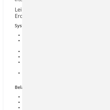
Leistungsmerkmale S033.de
Erdbeben-Ersatzlastermittlung
System
geschossorientierte Eingabe
beliebige Deckenabschnitte mit
unterschiedlichen Stärken
Wände und Stützen als Aussteifungselemente
für automatische Steifigkeitsberechnungen
manuelle Vorgabe der Steifigkeiten für beliebige
Aussteifungselemente (Rahmen, Kerne, usw.)
Übernahme der Bauteile aus
Berechnungsmodell vom StrukturEditor
Belastung
Ermittlung der Eigenlast (automatisch)
Lasten auf Decken
Putzlasten an Wänden