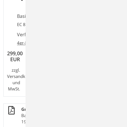
Lastverteilung
Basiert auf den Normen:
EC 8, DIN EN 1998-1-3:2010-12
Verfügbar in den Paketen:
4er-Paket
,
10er-Paket
299,00
EUR
zzgl.
Versandkosten
und
MwSt.
Grundlagen + Einwirkungen
BauStatik-Module nach DIN EN 1990, DIN EN
1991-1 und DIN EN 1998-1-3