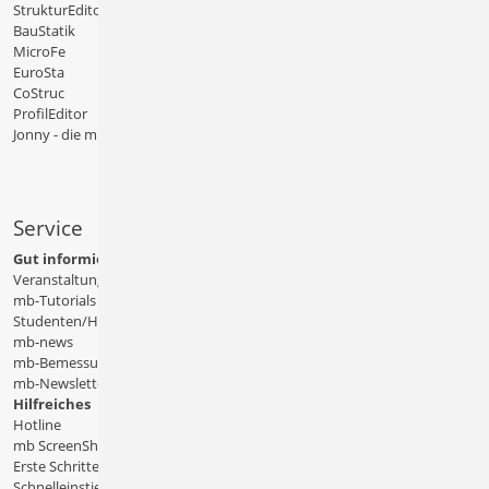
StrukturEditor
BauStatik
MicroFe
EuroSta
CoStruc
ProfilEditor
Jonny - die mb-App
Service
Gut informiert
Veranstaltungen
mb-Tutorials
Studenten/Hochschule
mb-news
mb-Bemessungstafeln
mb-Newsletter
Hilfreiches
Hotline
mb ScreenShare
Erste Schritte
Schnelleinstiege & Doku