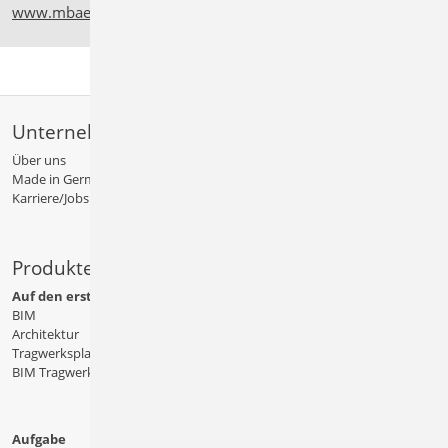
www.mbaec.de/service/systemvoraussetzungen
Unternehmen
Über uns
Made in Germany
Karriere/Jobs
Produkte
Auf den ersten Blick
BIM
Architektur
Tragwerksplanung
BIM Tragwerksplanung
Aufgabe