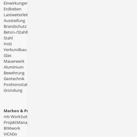
Einwirkungen
Erdbeben
Lastweiterleitung
Aussteifung
Brandschutz
Beton-/Stahlbeton
Stahl
Holz
Verbundbau
Glas
Mauerwerk
Aluminium
Bewehrung
Geotechnik
Positionsstatik
Gründung
Marken & Produkte
mb WorkSuite
ProjektManager
BIMwork
ViCADo