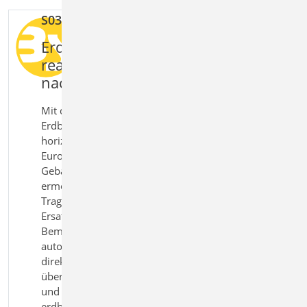
S033.de Erdbeben-Ersatzlastermittlung
Erdbebenlasten im Tragwerk
realistisch erfassen und
nachweisen
Mit dem Modul S033.de
Erdbeben‑Ersatzlastermittlung bestimmen Sie
horizontale Erdbebenlasten effizient nach
Eurocode 8. Die geschossweise Eingabe von
Gebäuden mit Wänden, Stützen und Decken
ermöglicht eine realitätsnahe Abbildung der
Tragwerkssteifigkeit. Auf dieser Grundlage werden
Ersatzlasten richtungsbezogen sowie
Bemessungsspektrum und Grundschwingzeiten
automatisch ermittelt. Die Einwirkungen können
direkt in die weitere Tragwerksplanung
übernommen werden. So schaffen Sie eine sichere
und nachvollziehbare Basis für die Bemessung
erdbebenbeanspruchter Bauwerke.