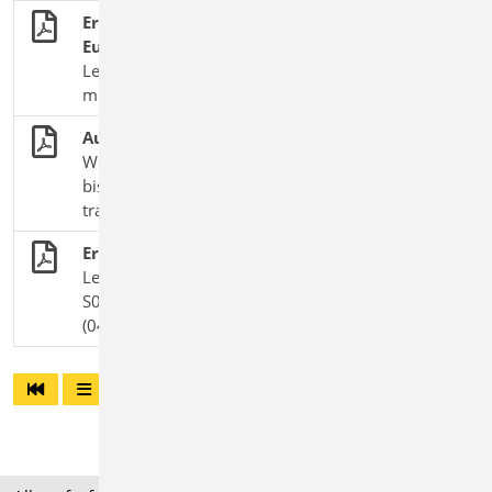
Erdbebenbetrachtung nach DIN 4149 und
Eurocode 8
Leistungsübersicht zum Thema „Erdbeben“ in der
mb WorkSuite
Auslegung für Erdbeben nach EC 8
Workflow in der BauStatik von der Lastermittlung
bis zur konstruktiven Durchbildung der
tragenden Bauteile
Erdbeben-Ersatzlasten
Leistungsbeschreibung des BauStatik-Moduls
S040 Erdbeben-Ersatzlastermittlung, DIN 4149
(04/05) | Vorgänger-Modul zu S033.de