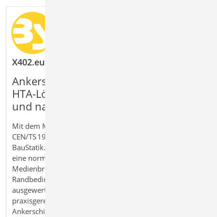
X402.eu HALFEN HTA-Ankerschiene, CEN/TS 1992
Ankerschienen mit integrierter Halfen
HTA-Lösung nach CEN/TS bemessen
und nachweisen
Mit dem Modul X402.eu Halfen HTA‑Ankerschiene,
CEN/TS 1992‑4 bemessen Sie Ankerschienen direkt in der
BauStatik. Das integrierte Herstellerprogramm ermöglicht
eine normgerechte und geprüfte Auslegung ohne
Medienbruch. Geometrie, Einwirkungen und
Randbedingungen werden übernommen und vollständig
ausgewertet. So erhalten Sie eine sichere und
praxisgerechte Lösung für die Bemessung von
Ankerschienen im Stahlbetonbau nach aktueller