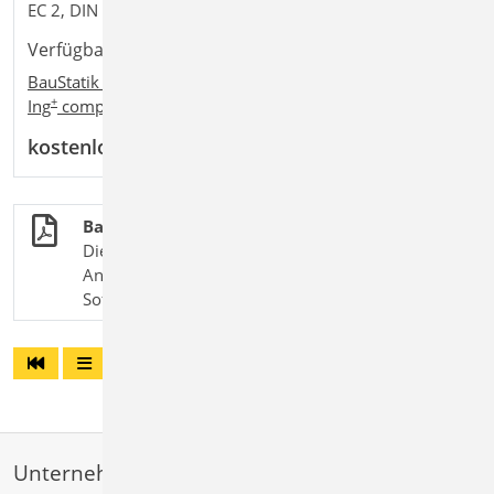
EC 2, DIN EN 1992-1-1:2011-01
Verfügbar in den Paketen:
BauStatik compact
,
BauStatik classic
,
BauStatik comfort
,
+
+
+
Ing
compact
,
Ing
classic
,
Ing
comfort
kostenlos
BauStatik.eXtended
Die X-Module in der BauStatik erweitern das
Anwendungsgebiet der Positionsstatik um
Software-Lösungen diverser Bauteillieferanten.
Unternehmen