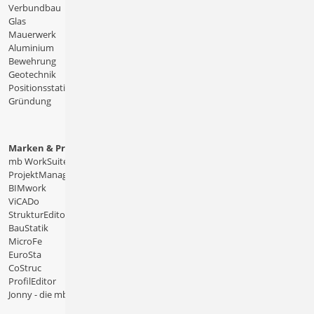
Verbundbau
Glas
Mauerwerk
Aluminium
Bewehrung
Geotechnik
Positionsstatik
Gründung
Marken & Produkte
mb WorkSuite
ProjektManager
BIMwork
ViCADo
StrukturEditor
BauStatik
MicroFe
EuroSta
CoStruc
ProfilEditor
Jonny - die mb-App