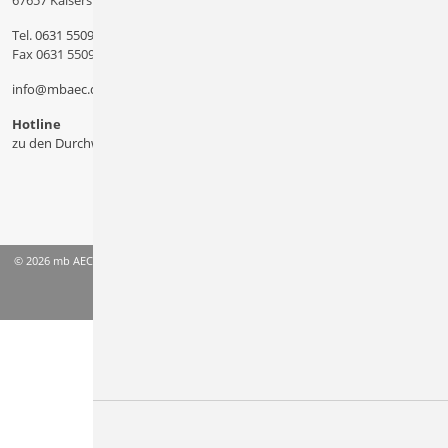
67657 Kaiserslautern
Tel.
0631 550999 11
Fax 0631 550999 20
info@mbaec.de
Hotline
zu den Durchwahlen
© 2026 mb AEC Software GmbH
AGB
Datenschutzinformation
Impressum