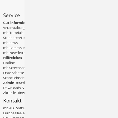
Service
Gut informiert
Veranstaltungen
mb-Tutorials
Studenten/Hochschule
mb-news
mb-Bemessungstafeln
mb-Newsletter
Hilfreiches
Hotline
mb ScreenShare
Erste Schritte
Schnelleinstiege & Doku
Administratives
Downloads & Patches
Aktuelle Hinweise
Kontakt
mb AEC Software GmbH
Europaallee 14