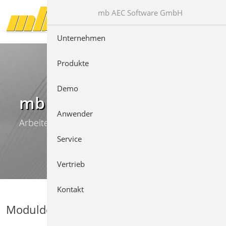
Direkt zur Hauptnavigation springen
Direkt zum Inhalt springen
mb AEC Software GmbH
Unternehmen
Produkte
Demo
mb WorkSuite
Anwender
Arbeiten mit Komfort
Service
Vertrieb
Kontakt
Moduldetails