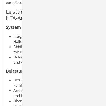
europäischer Normgrundlage.
Leistungsmerkmale X402.eu Halfen
HTA‑Ankerschiene, CEN-TS 1992-4
System
Integration der originalen
Halfen
‑
Bemessungssoftware in die BauStatik
Abbildung von Ankerschienen in Stahlbetonbauteilen
mit realistischen Einbaubedingungen
Detaillierte Eingabe von Geometrie, Randabständen
und Verankerung
Belastung
Berücksichtigung von Zug- und Querkräften sowie
kombinierter Beanspruchung
Ansatz von Lasten in unterschiedlichen Richtungen
und Kombinationen
Übernahme vorhandener Einwirkungen aus der
BauStatik