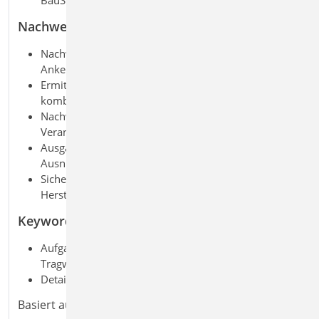
Nachweise
Nachweise nach CEN/TS 1992
‑
4 und Eurocode
2 f
ü
r
Ankerschienen
Ermittlung der Tragfähigkeit für Zug-, Quer- und
kombinierte Lasten
Nachweis von Betonversagen, Stahlversagen und
Verankerung
Ausgabe aller Nachweise und Ergebnisse mit
Ausnutzung
Sichere Bemessung auf Basis geprüfter
Herstellersoftware
Keywords
Aufgaben: Beton-/Stahlbetonbau; Massivbau;
Tragwerksplanung
Detailaufgaben: Detailnachweis
Basiert auf den Normen: