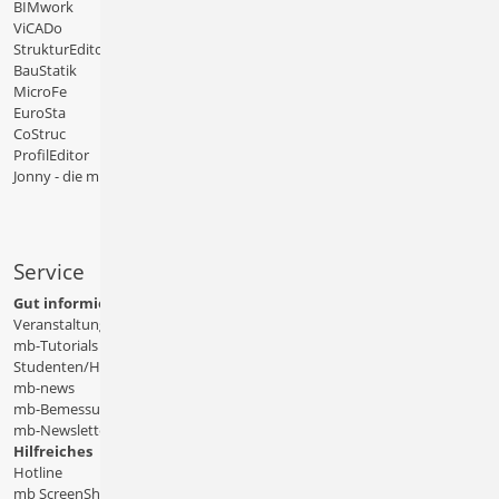
BIMwork
ViCADo
StrukturEditor
BauStatik
MicroFe
EuroSta
CoStruc
ProfilEditor
Jonny - die mb-App
Service
Gut informiert
Veranstaltungen
mb-Tutorials
Studenten/Hochschule
mb-news
mb-Bemessungstafeln
mb-Newsletter
Hilfreiches
Hotline
mb ScreenShare