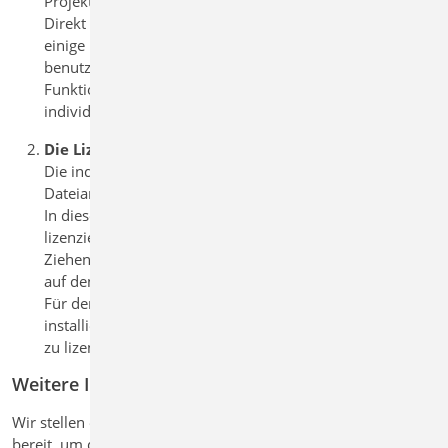
ProjektManager der mb WorkSuite.
Direkt nach der Installation können
einige Funktionen der mb WorkSuite
benutzt werden. Den vollständigen
Funktionsumfang steuert eine
individuelle Lizenzdatei.
Die Lizenzdatei
Die individuelle Lizenz wird als
Dateianhang per E-Mail versendet.
In dieser Lizenzdatei ist der individuell
lizenzierter Modulumfang festgelegt.
Ziehen Sie diese Datei mit Drag&Drop
auf den geöffneten ProjektManager.
Für den vollständigen Einsatz ist die
installierte Version mit der Lizenzdatei
zu lizenzieren.
Weitere Informationen
Wir stellen eine ganze Reihe wichtiger Informationen für Sie
bereit, um die mb WorkSuite schnell und sicher zu erlernen.