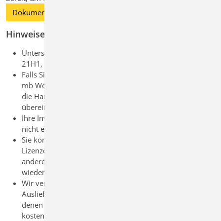
Dokumente
Hinweise
Unterstützte Betriebssysteme Windows 10 (1903 bis
21H1, 64-Bit)
Falls Sie in Ihrem Büro mehrere Arbeitsplätze mit der
mb WorkSuite ausstatten, achten Sie bitte darauf, dass
die Hardlock-Nummer und die Lizenznummer
übereinstimmen.
Ihre Investition hängt an dem Hardlock. Ein Verlust kann
nicht ersetzt werden.
Sie können das ISO-Image der Installation und die
Lizenzdatei archivieren, um so die Installation auf einem
anderen Rechner oder zu einem späteren Zeitpunkt zu
wiederholen.
Wir veröffentlichen im ersten Jahr ab
Auslieferungsbeginn der jeweiligen Version Patches, in
denen wir Weiterentwicklungen und Korrekturen
kostenfrei anbieten. Nutzen Sie die Möglichkeiten der