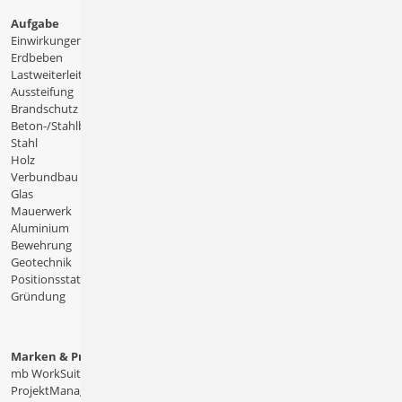
Aufgabe
Einwirkungen
Erdbeben
Lastweiterleitung
Aussteifung
Brandschutz
Beton-/Stahlbeton
Stahl
Holz
Verbundbau
Glas
Mauerwerk
Aluminium
Bewehrung
Geotechnik
Positionsstatik
Gründung
Marken & Produkte
mb WorkSuite
ProjektManager