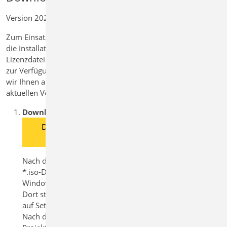
Versionslogo
Version 2021.042 vom 07.10.2021
mb
WorkSuite
Zum Einsatz der mb WorkSuite 2021 werden
2021
die Installationsroutinen und die individuelle
Lizenzdatei benötigt. Beides wird per E-Mail
zur Verfügung gestellt. An dieser Stelle bieten
wir Ihnen an, den Download auf dem
aktuellen Versionsstand zu wiederholen.
Download
Download ISO-Image der mb
WorkSuite 2021
Nach dem Download öffnen Sie die
*.iso-Datei per Rechtsklick "Öffnen mit >
Windows Explorer".
Dort starten Sie mit einem Doppelklick
auf Setup.exe den Installationsvorgang.
Nach der Installation öffnen Sie bitte den