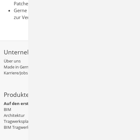
Patches.
Gerne steht Ihnen unsere Installations-Hotline bei Fragen
zur Verfügung
Unternehmen
Über uns
Made in Germany
Karriere/Jobs
Produkte
Auf den ersten Blick
BIM
Architektur
Tragwerksplanung
BIM Tragwerksplanung