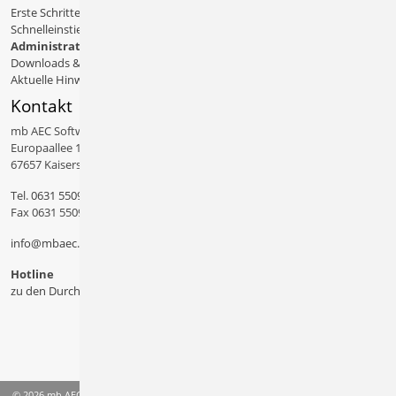
Erste Schritte
Schnelleinstiege & Doku
Administratives
Downloads & Patches
Aktuelle Hinweise
Kontakt
mb AEC Software GmbH
Europaallee 14
67657 Kaiserslautern
Tel.
0631 550999 11
Fax 0631 550999 20
info@mbaec.de
Hotline
zu den Durchwahlen
© 2026 mb AEC Software GmbH