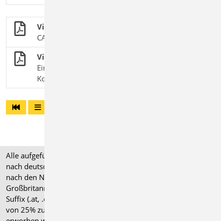
ViCADo
CAD-System für Architektur & Tragwerksplanung
ViCADo.pdf
Einbindung von PDF-Dokumenten für
Konstruktion und Planausgabe
Alle aufgeführten Preise verstehen sich für Module/Pakete
nach deutschen Normgrundlagen (".de"). Module, die auch
nach den Normen für Österreich, Schweiz, Italien und
Großbritannien verfügbar sind, tragen ein entsprechendes
Suffix (.at, .ch, .it bzw. .uk) und können gegen einen Aufpreis
von 25% zusammen mit dem jeweiligen ".de"-Modul
erworben werden.