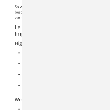
So werden Arbeitsprozesse im Büroalltag
beschleunigt, die Nachvollziehbarkeit erhöht und
vorhandene Informationen effizient weitergenutzt.
Leistungsmerkmale ViCADo.pdf
Import von PDF-Dateien
Highlights
Import und direkte Nutzung von PDF Dateien
im Modell
Verwendung von Plänen und Dokumenten als
präzise Arbeitsgrundlage
Integration von Herstellerinformationen und
Produktunterlagen
Effizientere Arbeitsabläufe durch zentrale
Verfügbarkeit aller Informationen
Wesentliche Merkmale
Import beliebiger PDF
‑
Dateien in ViCADo