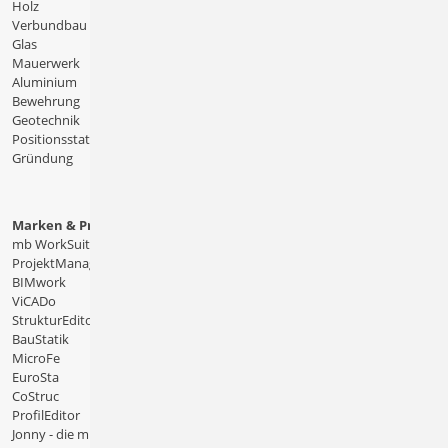
Holz
Verbundbau
Glas
Mauerwerk
Aluminium
Bewehrung
Geotechnik
Positionsstatik
Gründung
Marken & Produkte
mb WorkSuite
ProjektManager
BIMwork
ViCADo
StrukturEditor
BauStatik
MicroFe
EuroSta
CoStruc
ProfilEditor
Jonny - die mb-App