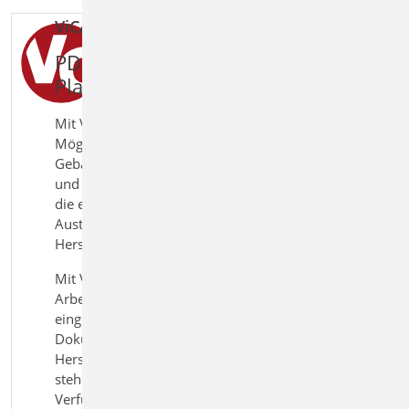
ViCADo.pdf Einfügen von PDF-Dateien
PDF
‑
Pl
ä
ne als Grundlage f
ü
r CAD-
Planung nutzen
Mit ViCADo.pdf erweitern Sie ViCADo um die
Möglichkeit, beliebige PDF‑Dateien direkt in Ihr
Gebäudemodell zu integrieren. Zusammenarbeit
und Kommunikation stellen hohe Anforderungen an
die eingesetzten Werkzeuge, insbesondere im
Austausch von Planunterlagen und
Herstellerinformationen.
Mit ViCADo.pdf können PDF‑Dokumente als
Arbeitsgrundlage genutzt und in die Modellierung
eingebunden werden. Ob als Eingabehilfe, zur
Dokumentation oder zur Integration von
Herstellerangaben und Produktkatalogen, die Daten
stehen jederzeit direkt im Modell oder Plan zur
Verfügung.