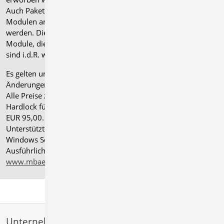
Auch Pakete können gegen einen Aufpreis von 25% mit
Modulen anderer Normen (.at, .ch, .it bzw. .uk) erweitert
werden. Die Paketerweiterung umfasst alle entsprechenden
Module, die zum Zeitpunkt des Kaufs verfügbar sind. Das
sind i.d.R. weniger Module als nach deutscher Norm.
Es gelten unsere
Allgemeinen Geschäftsbedingungen
.
Änderungen und Irrtümer vorbehalten.
Alle Preise zzgl. Versandkosten und gesetzlicher MwSt.
Hardlock für Einzelplatzlizenz, je Arbeitsplatz erforderlich
EUR 95,00. Folgelizenz-/Netzwerkbedingungen auf Anfrage.
®
Unterstützte Betriebssysteme: Windows
11 (24H2),
Windows Server 2025 mit Windows Terminal Server.
Ausführliche Informationen auf
www.mbaec.de/service/systemvoraussetzungen
Unternehmen