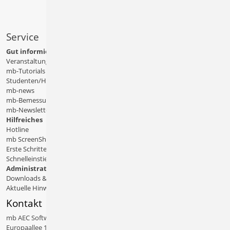
Service
Gut informiert
Veranstaltungen
mb-Tutorials
Studenten/Hochschule
mb-news
mb-Bemessungstafeln
mb-Newsletter
Hilfreiches
Hotline
mb ScreenShare
Erste Schritte
Schnelleinstiege & Doku
Administratives
Downloads & Patches
Aktuelle Hinweise
Kontakt
mb AEC Software GmbH
Europaallee 14