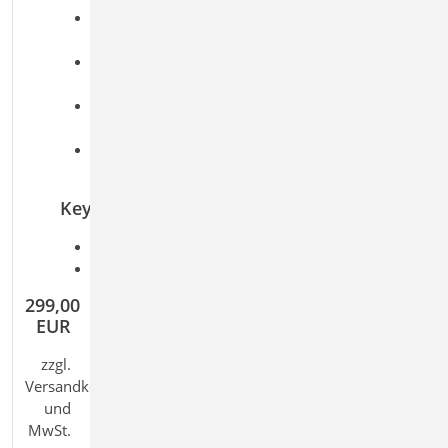
Flexible Steuerung der Darstellung zwischen
schneller Ansicht und hoher Qualität
Zuschnitt und Anpassung von Dokumenten im
Modell
Interaktive Bearbeitung mit Fangpunkten
(Hooks)
Integration in die Planlayouts durch
2D
‑
Grafikfunktionen
Keywords
Aufgaben: Architektur; CAD; Dokumentation
Detailaufgaben: Modellaustausch
299,00
EUR
zzgl.
Versandkosten
und
MwSt.